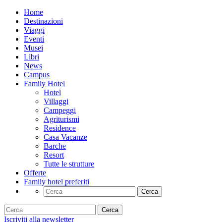
Home
Destinazioni
Viaggi
Eventi
Musei
Libri
News
Campus
Family Hotel
Hotel
Villaggi
Campeggi
Agriturismi
Residence
Casa Vacanze
Barche
Resort
Tutte le strutture
Offerte
Family hotel preferiti
Cerca
Cerca
Iscriviti alla newsletter