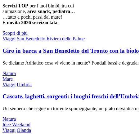
Servizi TOP
per i tuoi bimbi, tra cui
animazione,
area snack, pediatra
…
…tutto a pochi passi dal mare!
E
novità 2026 servizio tata
.
Scopri di più
Viaggi
San Benedetto Riviera delle Palme
Giro in barca a San Benedetto del Tronto con la bio
Se diciamo Adriatico cosa vi viene in mente? Fondali bassi e degradanti, 
Natura
Mare
Viaggi
Umbria
Cascate, laghetti, sorgenti: i luoghi freschi dell’Umbr
Un sentiero che segue un torrente spumeggiante, un prato davanti a una 
Natura
Idee Weekend
Viaggi
Olanda