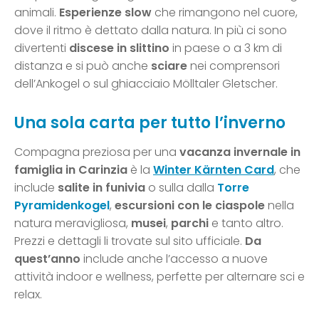
animali.
Esperienze slow
che rimangono nel cuore,
dove il ritmo è dettato dalla natura. In più ci sono
divertenti
discese in slittino
in paese o a 3 km di
distanza e si può anche
sciare
nei comprensori
dell’Ankogel o sul ghiacciaio Mölltaler Gletscher.
Una sola carta per tutto l’inverno
Compagna preziosa per una
vacanza invernale in
famiglia in Carinzia
è la
Winter Kärnten Card
, che
include
salite in funivia
o sulla dalla
Torre
Pyramidenkogel
,
escursioni con le ciaspole
nella
natura meravigliosa,
musei
,
parchi
e tanto altro.
Prezzi e dettagli li trovate sul sito ufficiale.
Da
quest’anno
include anche l’accesso a nuove
attività indoor e wellness, perfette per alternare sci e
relax.