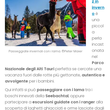
z in
invern
o
è
una
piccol
a
perla
incast
onata
Passeggiate invernali con i lama. ©Peter Maier
nel
Parco
Nazionale degli Alti Tauri
perfetta se cercate una
vacanza fuori dalle rotte più gettonate,
autentica e
avvolgente
per i bambini.
Qui infatti si può
passeggiare con i lama
tra i
boschi innevati della
Seebachtal
, oppure
partecipare a
escursioni guidate con i ranger
alla
scoperta di laghetti ghiacciati e orme lasciate dagli