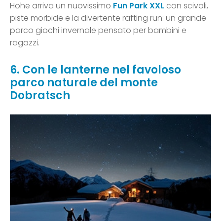
Höhe arriva un nuovissimo
Fun Park XXL
con scivoli,
piste morbide e la divertente rafting run: un grande
parco giochi invernale pensato per bambini e
ragazzi.
6. Con le lanterne nel favoloso
parco naturale del monte
Dobratsch