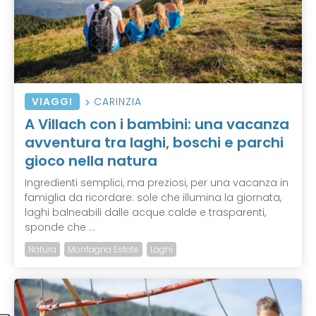
VIAGGI
CARINZIA
A Villach con i bambini: una vacanza
avventura tra laghi, boschi e parchi
gioco nella natura
Ingredienti semplici, ma preziosi, per una vacanza in
famiglia da ricordare: sole che illumina la giornata,
laghi balneabili dalle acque calde e trasparenti,
sponde che ...
Natura
Montagna Estate
Laghi