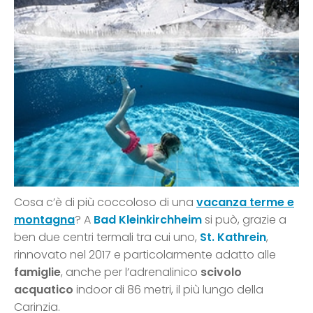
Cosa c’è di più coccoloso di una
vacanza terme e
montagna
? A
Bad Kleinkirchheim
si può, grazie a
ben due centri termali tra cui uno,
St. Kathrein
,
rinnovato nel 2017 e particolarmente adatto alle
famiglie
, anche per l’adrenalinico
scivolo
acquatico
indoor di 86 metri, il più lungo della
Carinzia.