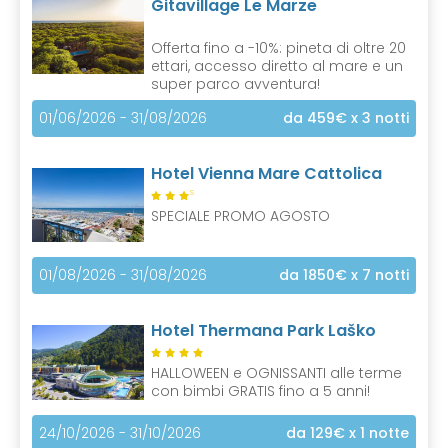
Gitavillage Le Marze
Offerta fino a -10%: pineta di oltre 20
ettari, accesso diretto al mare e un
super parco avventura!
01/06/2026 - 31/08/2026
da 459€
x 3 notti
Hotel Vienna Mare Cattolica
S
SPECIALE PROMO AGOSTO
01/08/2026 - 31/08/2026
da 1850€
x 7 notti
Hotel Thermana Park Laško
HALLOWEEN e OGNISSANTI alle terme
con bimbi GRATIS fino a 5 anni!
24/10/2026 - 31/10/2026
da 129€
x 1 notte