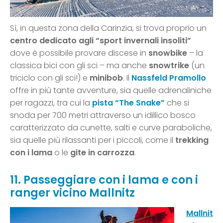
Sì, in questa zona della Carinzia, si trova proprio un
centro dedicato agli “sport invernali insoliti”
dove è possibile provare discese in
snowbike
– la
classica bici con gli sci – ma anche
snowtrike
(un
triciclo con gli sci!) e
minibob
. Il
Nassfeld Pramollo
offre in più tante avventure, sia quelle adrenaliniche
per ragazzi, tra cui la
pista “The Snake”
che si
snoda per 700 metri attraverso un idillico bosco
caratterizzato da cunette, salti e curve paraboliche,
sia quelle più rilassanti per i piccoli, come il
trekking
con i lama
o le
gite in carrozza
.
11. Passeggiare con i lama e con i
ranger vicino Mallnitz
Mallnit