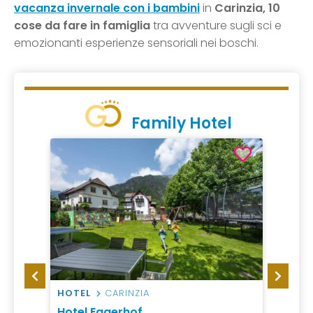
vacanza invernale con i bambini
in
Carinzia,
10
cose da fare in famiglia
tra avventure sugli sci e
emozionanti esperienze sensoriali nei boschi.
Family Hotel
HOTEL
CARINZIA
HOTEL
Hotel Eggerhof
Falke