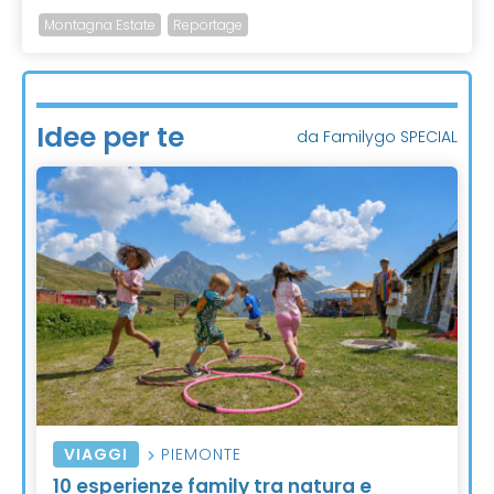
Montagna Estate
Reportage
Idee per te
da Familygo SPECIAL
VIAGGI
PIEMONTE
10 esperienze family tra natura e