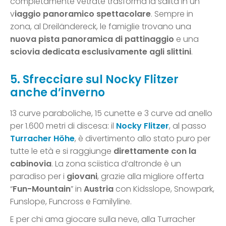
completamente vetrate trasforma la salita in un
v
iaggio panoramico spettacolare
. Sempre in
zona, al Dreiländereck, le famiglie trovano una
nuova pista panoramica di pattinaggio
e una
sciovia dedicata esclusivamente agli slittini
.
5. Sfrecciare sul Nocky Flitzer
anche d’inverno
13 curve paraboliche, 15 cunette e 3 curve ad anello
per 1.600 metri di discesa: il
Nocky Flitzer
, al passo
Turracher Höhe
, è divertimento allo stato puro per
tutte le età e si raggiunge
direttamente con la
cabinovia
. La zona sciistica d’altronde è un
paradiso per i
giovani
, grazie alla migliore offerta
“
Fun-Mountain
” in
Austria
con Kidsslope, Snowpark,
Funslope, Funcross e Familyline.
E per chi ama giocare sulla neve, alla Turracher