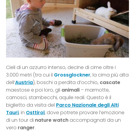
Cieli di un azzurro intenso, decine di cime oltre i
3.000 metri (tra cui il
Grossglockner
, la cima più alta
dell’
Austria
), boschi a perdita d’occhio,
cascate
maestose e poi loro, gli
animali
– marmotte,
camosci, stambecchi, aquile reali. Questo è il
biglietto da visita del
Parco Nazionale degli Alti
Tauri
, in
Osttirol
, dove potrete provare l’emozione
di un tour di
nature watch
accompagnati da un
vero
ranger
.