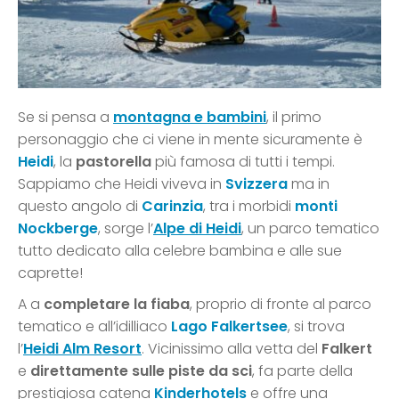
Se si pensa a
montagna e bambini
, il primo
personaggio che ci viene in mente sicuramente è
Heidi
, la
pastorella
più famosa di tutti i tempi.
Sappiamo che Heidi viveva in
Svizzera
ma in
questo angolo di
Carinzia
, tra i morbidi
monti
Nockberge
, sorge l’
Alpe di Heidi
, un parco tematico
tutto dedicato alla celebre bambina e alle sue
caprette!
A a
completare la fiaba
, proprio di fronte al parco
tematico e all’idilliaco
Lago Falkertsee
, si trova
l’
Heidi Alm Resort
. Vicinissimo alla vetta del
Falkert
e
direttamente sulle piste da sci
, fa parte della
prestigiosa catena
Kinderhotels
e offre una