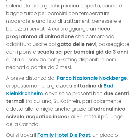
splendida area giochi,
piscina
coperta, sauna e
bagno turco per bambini con temperature
moderate e una lista di trattamenti benessere e
bellezza riservati. A cui si aggiunge un
ricco
programma di animazione
che comprende
addirittura uscite col
gatto delle nevi
, passeggiate
con i pony e
scuola sci per bambini già da 3 anni
di età e il servizio baby-sitting disponibile per i
neonati a partire da 3 mesi.
A breve distanza dal
Parco Nazionale Nockberge
,
ci spostiamo nella graziosa
cittadina di
Bad
Kleinkirchheim
, dove sono presenti ben
due centri
termali
tra cui uno, St. Kathrein, particolarmente
adatto alle famiglie anche grazie all’
adrenalinico
scivolo acquatico indoor
di 86 metri, il più lungo
della Carinzia.
Qui si trova il
Family Hotel Die Post
, un piccolo