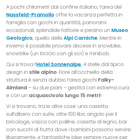
A pochi chilometri dal confine italiano, l’area del
Nassfeld-Pramollo
offre la vacanza perfetta in
famiglia con giochi in quantità, panorami
eccezionali, splendide fattorie e persino un
Museo
Geologico
, quello delle
Alpi Carniche
. Mentre in
inverno è possibile provare discese in snowbike,
snowtrike (un triciclo con gli sci!) e minibob.
Qui si trova l’
Hotel Sonnenalpe
, 4 stelle dal tipico
design in
stile alpino
. Fiore all’occhiello della
struttura è senza dubbio l’area giochi
Falky-
Almland
– su due piani – gestita con estrema cura
e con un
acquascivolo
lungo 15 metri
!
Vi si trovano, tra le altre cose: una casetta
sull’albero con suite, oltre 100 libri, angolo per il
bricolage, vasca con palline, casette di legno, bar
con succhi di frutta dove i bambini possono servirsi
liberamente, e fantastiche idee sempre nuove per