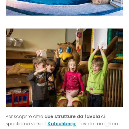
Per scoprire altre
due strutture da favola
ci
spostiamo verso il
Katschberg
, dove le famiglie in