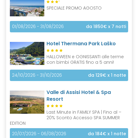
S
SPECIALE PROMO AGOSTO
01/08/2026 - 31/08/2026
da 1850€
x 7 notti
Hotel Thermana Park Laško
HALLOWEEN e OGNISSANTI alle terme
con bimbi GRATIS fino a 5 anni!
24/10/2026 - 31/10/2026
da 129€
x 1 notte
Valle di Assisi Hotel & Spa
Resort
Last Minute in FAMILY SPA | Fino al –
20% Sconto Accesso SPA SUMMER
EDITION
20/07/2026 - 06/08/2026
da 184€
x 1 notte