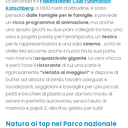
La seconda e il
Falkensteiner Club Funimation
Katschberg
: a 1.600 metri d’altitudine, è stato
pensato
dalle famiglie per le famiglie
, e prevede
un
ricco programma di animazione
, ma anche
uno spazio giochi su due piani collegati tra loro, una
vera e propria parete per l’arrampicata, un
teatro
per le rappresentazioni e una sala
cinema
… sotto le
stelle! Ma siccome anche il nuoto ha la sua parte,
non manca l’
acquascivolo gigante
. La vera chicca
è però forse il
ristorante
di cui una parte è
rigorosamente
“vietata ai maggiori”
e dispone di
buffet ad altezza di bimbi, tavolini adeguati e
socializzanti, seggioloni e bavaglini per i più piccoli,
piatti e bicchieri di plastica per dar loro modo di
servirsi in perfetta autonomia, senza l’aiuto di
mamma e papà. E, alla fine, gelato per tutti!
Natura al top nel Parco nazionale