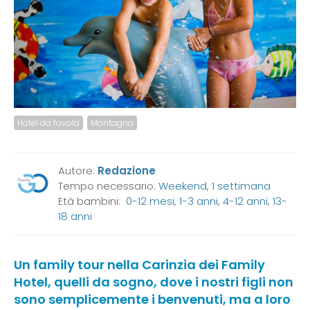
Hotel da favola
Montagna
Autore:
Redazione
Tempo necessario:
Weekend, 1 settimana
Età bambini:
0-12 mesi
,
1-3 anni
,
4-12 anni
,
13-
18 anni
Un family tour nella Carinzia dei Family
Hotel, quelli da sogno, dove i nostri figli non
sono semplicemente i benvenuti, ma a loro