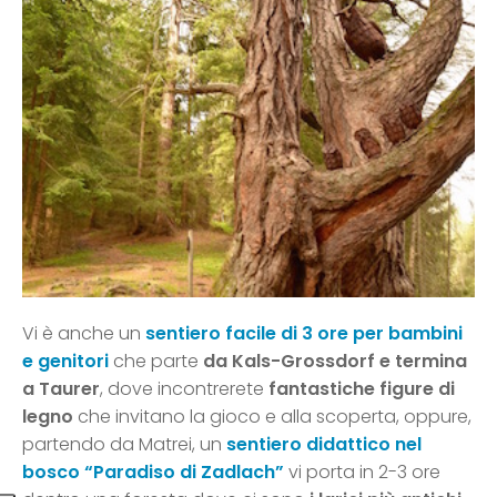
Vi è anche un
sentiero facile di 3 ore per bambini
e genitori
che parte
da Kals-Grossdorf e termina
a Taurer
, dove incontrerete
fantastiche figure di
legno
che invitano la gioco e alla scoperta, oppure,
partendo da Matrei, un
sentiero didattico nel
bosco “Paradiso di Zadlach”
vi porta in 2-3 ore