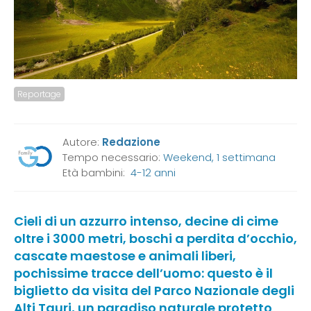
Reportage
Autore:
Redazione
Tempo necessario:
Weekend, 1 settimana
Età bambini:
4-12 anni
Cieli di un azzurro intenso, decine di cime
oltre i 3000 metri, boschi a perdita d’occhio,
cascate maestose e animali liberi,
pochissime tracce dell’uomo: questo è il
biglietto da visita del Parco Nazionale degli
Alti Tauri, un paradiso naturale protetto