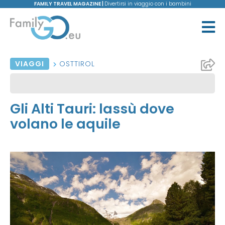
FAMILY TRAVEL MAGAZINE |
Divertirsi in viaggio con i bambini
VIAGGI
OSTTIROL
Gli Alti Tauri: lassù dove
volano le aquile