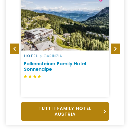
HOTEL
CARINZIA
HOTEL
Falkensteiner Family Hotel
Falke
Sonnenalpe
Kats
TUTTI I FAMILY HOTEL
AUSTRIA