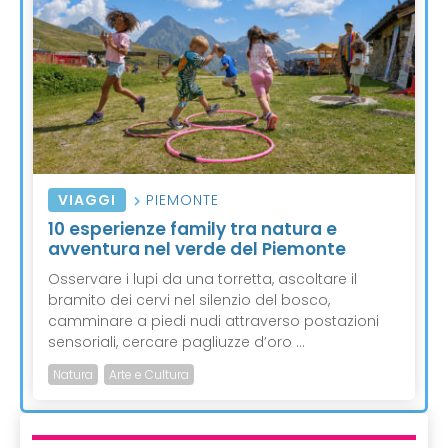
VIAGGI
PIEMONTE
10 esperienze family tra natura e
avventura nel verde del Piemonte
Osservare i lupi da una torretta, ascoltare il
bramito dei cervi nel silenzio del bosco,
camminare a piedi nudi attraverso postazioni
sensoriali, cercare pagliuzze d’oro ...
Natura
Arte e Cultura