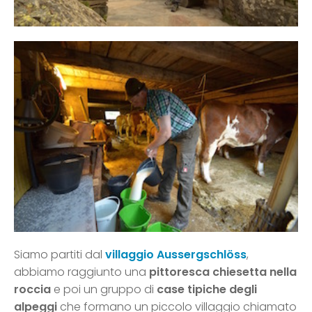
Siamo partiti dal
villaggio Aussergschlöss
,
abbiamo raggiunto una
pittoresca chiesetta nella
roccia
e poi un gruppo di
case tipiche degli
alpeggi
che formano un piccolo villaggio chiamato