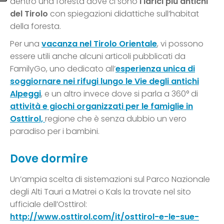
dentro una foresta dove ci sono
i larici più antichi
del Tirolo
con spiegazioni didattiche sull’habitat
della foresta.
Per una
vacanza nel Tirolo Orientale
, vi possono
essere utili anche alcuni articoli pubblicati da
FamilyGo, uno dedicato all’
esperienza unica di
soggiornare nei rifugi lungo le Vie degli antichi
Alpeggi
, e un altro invece dove si parla a 360° di
attività e giochi organizzati per le famiglie in
Osttirol,
regione che è senza dubbio un vero
paradiso per i bambini.
Dove dormire
Un’ampia scelta di sistemazioni sul Parco Nazionale
degli Alti Tauri a Matrei o Kals la trovate nel sito
ufficiale dell’Osttirol:
http://www.osttirol.com/it/osttirol-e-le-sue-