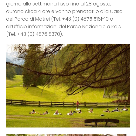
giorno alla settimana fisso fino al 28 agosto,
durano circa 4 ore e vanno prenotati o alla Casa
del Parco di Matrei (Tel. +43 (0) 4875 5161-10 o
all’Ufficio informazioni del Parco Nazionale a Kals
(Tel. +43 (0) 4876 8370).