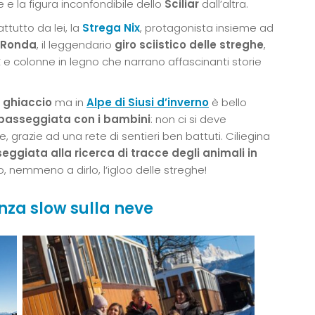
 e la figura inconfondibile dello
Sciliar
dall’altra.
ttutto da lei, la
Strega Nix
, protagonista insieme ad
 Ronda
, il leggendario
giro sciistico delle streghe
,
k
e colonne in legno che narrano affascinanti storie
 ghiaccio
ma in
Alpe di Siusi d’inverno
è bello
 passeggiata con i bambini
: non ci si deve
razie ad una rete di sentieri ben battuti. Ciliegina
eggiata alla ricerca di tracce degli animali in
vo, nemmeno a dirlo, l‘igloo delle streghe!
nza slow sulla neve