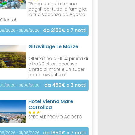
“Prima prenoti e meno
paghi” per tutta la famiglia:
la tua Vacanza ad Agosto
 Cilento!
da 2150€
x 7 notti
/08/2026 - 31/08/2026
Gitavillage Le Marze
Offerta fino a -10%: pineta di
oltre 20 ettari, accesso
diretto al mare e un super
parco avventura!
da 459€
x 3 notti
/06/2026 - 31/08/2026
Hotel Vienna Mare
Cattolica
S
SPECIALE PROMO AGOSTO
da 1850€
x 7 notti
/08/2026 - 31/08/2026