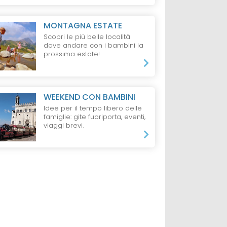
L GARDENA
HOTEL
RIO PUSTERIA
HOTEL
VALLE I
MONTAGNA ESTATE
el
Hotel Masl
Hotel Schaurho
ve
Scopri le più belle località
S
dove andare con i bambini la
prossima estate!
da 1071 €
da 158 €
ti + 1 Bambino,
7 Notti, 1 Adulto,
1 Notte, 2 Adulti + 1 B
WEEKEND CON BAMBINI
Pensione 3/4
Mezza Pensione
Idee per il tempo libero delle
famiglie: gite fuoriporta, eventi,
viaggi brevi.