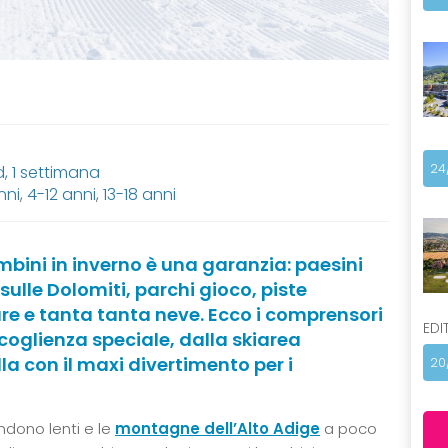
24
 1 settimana
nni
,
4-12 anni
,
13-18 anni
mbini in inverno è una garanzia: paesini
ulle Dolomiti, parchi gioco, piste
re e tanta tanta neve. Ecco i comprensori
EDI
coglienza speciale, dalla skiarea
la con il maxi divertimento per i
20
endono lenti e le
montagne dell’Alto Adige
a poco