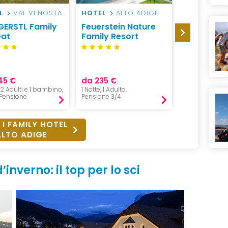
L
VAL VENOSTA
HOTEL
ALTO ADIGE
HOTEL
VA
GERSTL Family
Feuerstein Nature
Family Hot
eat
Family Resort
Biancane
S
45 €
da 235 €
da 290 €
, 2 Adulti e 1 bambino,
1 Notte, 1 Adulto,
1 Notte, 2 Adul
Pensione
Pensione 3/4
Pensione 3/4
 I FAMILY HOTEL
ALTO ADIGE
nverno: il top per lo sci