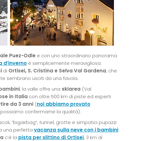
rale Puez-Odle
e con uno straordinario panorama
 d’inverno
è semplicemente meravigliosa.
si
di
Ortisei, S. Cristina e Selva Val Gardena
, che
rate sembrano usciti da una favola.
 bambini
, la valle offre una
skiarea
(Val
ose in Italia
con oltre 500 km di piste ed esperti
tire da 3 anni
(
noi abbiamo provato
possiamo confermarne la qualità).
oli, “bigairbag”, tunnel, grotte e simpatici pupazzi
Ma una perfetta
vacanza sulla neve con i bambini
na
c’è la
pista per slittino di Ortisei
, 3 km di