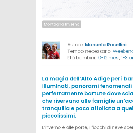
Montagna Inverno
Autore:
Manuela Rosellini
Tempo necessario:
Weekend,
Età bambini:
0-12 mesi
,
1-3 a
La magia dell’Alto Adige per i ba
illuminati, panorami fenomenali s
perfettamente battute dove scia
che riservano alle famiglie un’ac
tranquilla e poco affollata a quel
piccolissimi.
L’inverno è alle porte, i fiocchi di neve sc