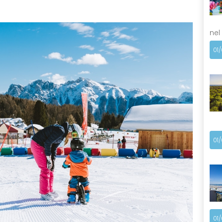
nel
01
01
01