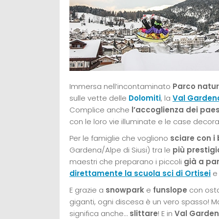
Immersa nell’incontaminato
Parco natu
sulle vette delle
Dolomiti
, la
Val Gardena
Complice anche
l’accoglienza dei pae
con le loro vie illuminate e le case deco
Per le famiglie che vogliono
sciare con i
Gardena/Alpe di Siusi) tra le
più prestigi
maestri che preparano i piccoli
già a par
direttamente la scuola sci di Ortisei
e 
E grazie a
snowpark
e
funslope
con ostac
giganti, ogni discesa è un vero spasso! 
significa anche…
slittare
! E in
Val Garde