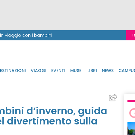
i in viaggio con i bambini
I
ESTINAZIONI
VIAGGI
EVENTI
MUSEI
LIBRI
NEWS
CAMPU
bini d’inverno, guida
el divertimento sulla