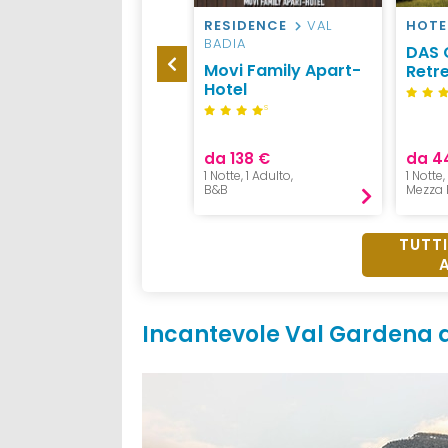
HOTEL
VAL GARDENA
RESIDENCE
VAL
HOTE
BADIA
Family Hotel Posta
DAS 
Movi Family Apart-
Retr
Hotel
S
da 160 €
da 138 €
da 4
1 Notte, 1 Adulto,
1 Notte, 1 Adulto,
1 Notte
Mezza Pensione
B&B
Mezza 
TUTTI
Incantevole Val Gardena d’i