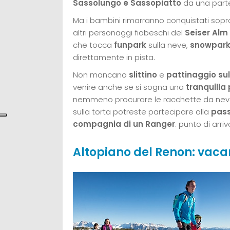
Sassolungo e Sassopiatto
da una parte
Ma i bambini rimarranno conquistati sopra
altri personaggi fiabeschi del
Seiser Alm
che tocca
funpark
sulla neve,
snowpar
direttamente in pista.
Non mancano
slittino
e
pattinaggio sul
venire anche se si sogna una
tranquilla
nemmeno procurare le racchette da neve, g
sulla torta potreste partecipare alla
pass
compagnia di un Ranger
: punto di arri
Altopiano del Renon: vaca