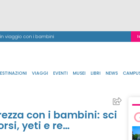
i in viaggio con i bambini
I
ESTINAZIONI
VIAGGI
EVENTI
MUSEI
LIBRI
NEWS
CAMPU
ezza con i bambini: sci
rsi, yeti e re…