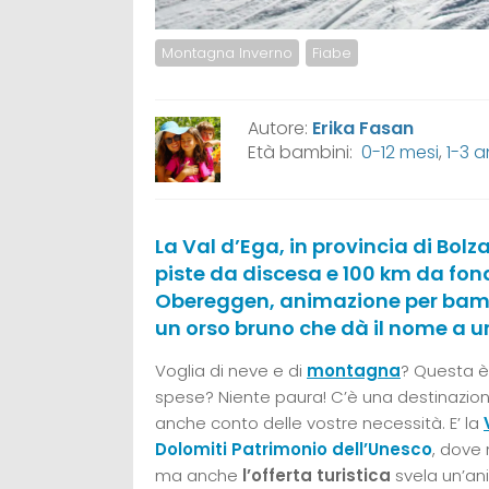
Montagna Inverno
Fiabe
Autore:
Erika Fasan
Età bambini:
0-12 mesi
,
1-3 a
La Val d’Ega, in provincia di Bolz
piste da discesa e 100 km da fon
Obereggen, animazione per bambi
un orso bruno che dà il nome a un
Voglia di neve e di
montagna
? Questa è 
spese? Niente paura! C’è una destinazion
anche conto delle vostre necessità. E’ la
Dolomiti Patrimonio dell’Unesco
, dove
ma anche
l’offerta turistica
svela un’a