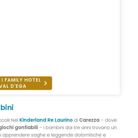
 I FAMILY HOTEL
VAL D'EGA
bini
ccoli! Nel
Kinderland Re Laurino
di
Carezza
– dove
 giochi gonfiabili
– i bambini dai tre anni trovano un
ui apprendere saghe e leggende dolomitiche e