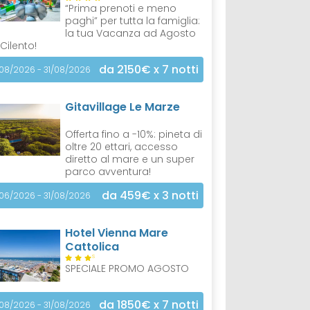
“Prima prenoti e meno
paghi” per tutta la famiglia:
la tua Vacanza ad Agosto
 Cilento!
da 2150€
x 7 notti
/08/2026 - 31/08/2026
Gitavillage Le Marze
Offerta fino a -10%: pineta di
oltre 20 ettari, accesso
diretto al mare e un super
parco avventura!
da 459€
x 3 notti
/06/2026 - 31/08/2026
Hotel Vienna Mare
Cattolica
S
SPECIALE PROMO AGOSTO
da 1850€
x 7 notti
/08/2026 - 31/08/2026