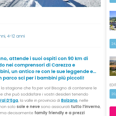
nni
,
4-12 anni
24
ano, attende i suoi ospiti con 90 km di
do nei comprensori di Carezza e
ni, un antico re con le sue leggende e…
 parco sci per i bambini più piccoli!
EDI
la stagione che fa per voi! Bisogno di contenere le
e che può soddisfare i vostri desideri tenendo
20
Val
D’Ega
, la valle in provincia di
Bolzano
, nelle
 non solo
sole e neve
sono assicurati
tutto l’inverno
,
nima decisamente
family friendly e a prezzi