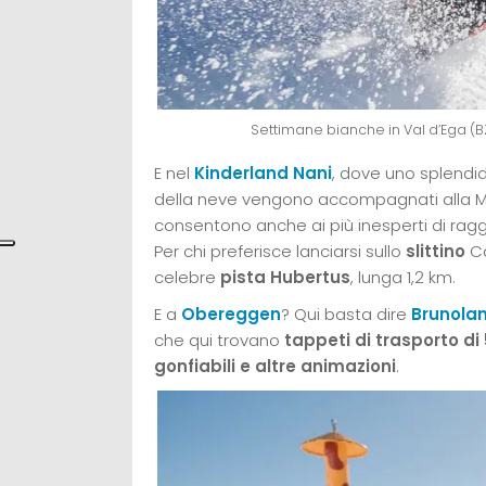
Settimane bianche in Val d’Ega (BZ
E nel
Kinderland
Nani
, dove uno splendid
della neve vengono accompagnati alla M
consentono anche ai più inesperti di ragg
Per chi preferisce lanciarsi sullo
slittino
Ca
celebre
pista
Hubertus
, lunga 1,2 km.
E a
Obereggen
? Qui basta dire
Brunola
che qui trovano
tappeti di trasporto di 
gonfiabili e altre animazioni
.