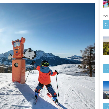
nel
01
01
01