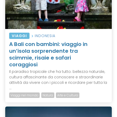
VIAGGI
INDONESIA
A Bali con bambini: viaggio in
un’isola sorprendente tra
scimmie, risaie e safari
coraggiosi
Il paradiso tropicale che ha tutto: bellezza naturale,
cultura affascinante da conoscere e straordinarie
attività da vivere con i piccoli e ricordare per tutta la
...
Viaggi nel mondo
Natura
Arte e Cultura