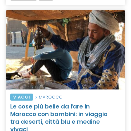
VIAGGI
MAROCCO
Le cose più belle da fare in
Marocco con bambini: in viaggio
tra deserti, città blu e medine
vivaci