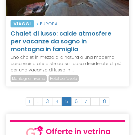
VIAGGI
EUROPA
Chalet di lusso: calde atmosfere
per vacanze da sogno in
montagna in famiglia
Uno chalet in mezzo alla natura o una moderna
casa vicino alle piste da sci: cosa desiderate di più
per una vacanza di lusso in ...
Montagna Inverno
Hotel da favola
(
1
…
3
4
5
6
7
…
8
c
u
r
r
Offerte in vetrina
e