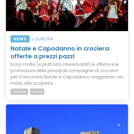
NEWS
EUROPA
Natale e Capodanno in crociera:
offerte a prezzi pazzi
Sono molte (e piuttosto interessanti!) le offerte e le
promozioni delle principali compagnie di crociera
per trascorrere Natale e Capodanno viaggiando via
mare, alla scoperta ...
Crociere
Natale