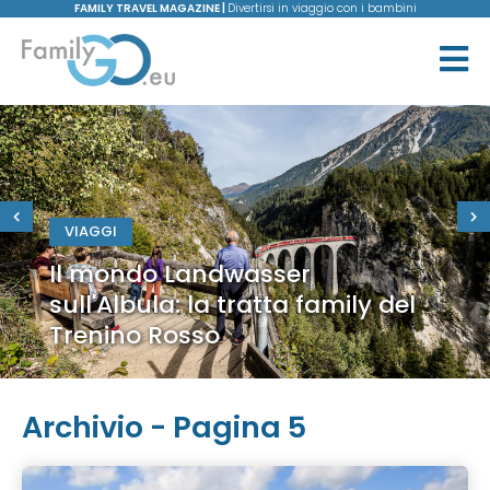
FAMILY TRAVEL MAGAZINE |
Divertirsi in viaggio con i bambini
VIAGGI
Il mondo Landwasser
sull'Albula: la tratta family del
Trenino Rosso
Archivio - Pagina 5