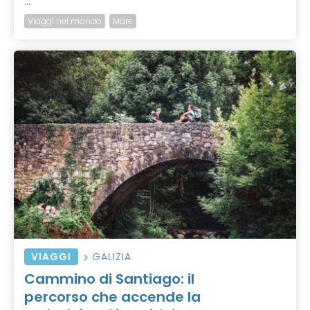
...
Viaggi nel mondo
Mare
VIAGGI
GALIZIA
Cammino di Santiago: il
percorso che accende la