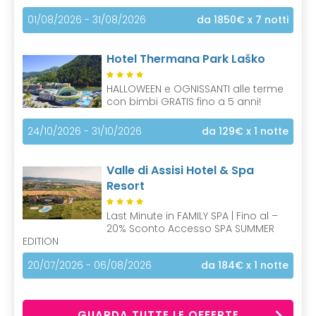
01/08/2026 - 31/08/2026
da 1850€
x 7 notti
Hotel Thermana Park Laško
HALLOWEEN e OGNISSANTI alle terme
con bimbi GRATIS fino a 5 anni!
24/10/2026 - 31/10/2026
da 129€
x 1 notte
Valle di Assisi Hotel & Spa
Resort
Last Minute in FAMILY SPA | Fino al –
20% Sconto Accesso SPA SUMMER
EDITION
20/07/2026 - 06/08/2026
da 184€
x 1 notte
GUARDA TUTTE LE OFFERTE