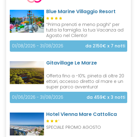
n
Blue Marine Villaggio Resort
t
)
“Prima prenoti e meno paghi” per
tutta la famiglia: la tua Vacanza ad
Agosto nel Cilento!
01/08/2026 - 31/08/2026
da 2150€
x 7 notti
Gitavillage Le Marze
Offerta fino a -10%: pineta di oltre 20
ettari, accesso diretto al mare e un
super parco avventura!
01/06/2026 - 31/08/2026
da 459€
x 3 notti
Hotel Vienna Mare Cattolica
S
SPECIALE PROMO AGOSTO