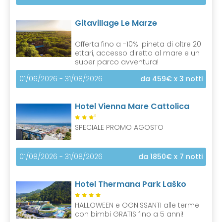
Gitavillage Le Marze
Offerta fino a -10%: pineta di oltre 20
ettari, accesso diretto al mare e un
super parco avventura!
01/06/2026 - 31/08/2026
da 459€
x 3 notti
Hotel Vienna Mare Cattolica
S
SPECIALE PROMO AGOSTO
01/08/2026 - 31/08/2026
da 1850€
x 7 notti
Hotel Thermana Park Laško
HALLOWEEN e OGNISSANTI alle terme
con bimbi GRATIS fino a 5 anni!