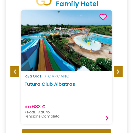
Family Hotel
RESORT
GARGANO
HOTEL
rt
Futura Club Albatros
Elgus
Giaco
da 683 €
da 50
7 Notti, 1 Adulto,
1 Notte,
Pensione Completa
Pension