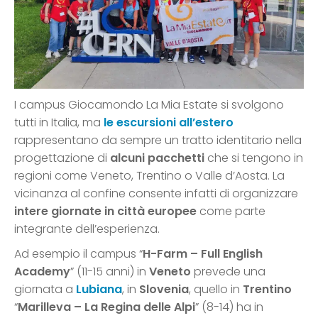
I campus Giocamondo La Mia Estate si svolgono
tutti in Italia, ma
le escursioni all’estero
rappresentano da sempre un tratto identitario nella
progettazione di
alcuni pacchetti
che si tengono in
regioni come Veneto, Trentino o Valle d’Aosta. La
vicinanza al confine consente infatti di organizzare
intere giornate in città europee
come parte
integrante dell’esperienza.
Ad esempio il campus “
H-Farm – Full English
Academy
” (11-15 anni) in
Veneto
prevede una
giornata a
Lubiana
, in
Slovenia
, quello in
Trentino
“
Marilleva – La Regina delle Alpi
” (8-14) ha in