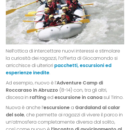
Nell’ottica di intercettare nuovi interessi e stimolare
la curiosità dei ragazzi, l’offerta di Giocamondo si
arricchisce di ulteriori
pacchetti, escursioni ed
esperienze inedite
.
Ad esempio, nuovo è l’
Adventure Camp di
Roccaraso in Abruzzo
(8-14) con, tra gli altri,
discesa in
rafting
ed
escursione in canoa
sul Tirino.
Nuova è anche l’
escursione
a
Gardaland al calar
del sole
, che permette ai ragazzi di vivere il parco in
un’atmosfera completamente diversa dal solito,
così come nuovo è
l’incontro di avvicinamento al