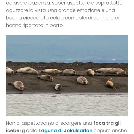
ad avere pazienza, saper aspettare e soprattutto
aguzzare la vista. Una grande emozione e una
buona cioccolata calda con dolci di cannella ci
hanno riportato in porto.
Non ci aspettavamo di scorgere una
foca tra gli
iceberg
della
Laguna di Jokulsarlon
eppure anche