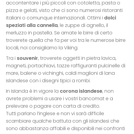
accontentare i più piccoli con cotoletta, pasta o
pizza e gelati, visto che ci sono numerosi ristoranti
italiani o comunque internazionali. Ottimi i
dolci
speziati alla cannella
, le zuppe di agnello, il
merluzzo in pastella. Se amate le birre di certo
troverete quella che fa per voi tra le numerose birre
locali, noi consigliamo la Viking.
Tra i
souvenir
, troverete oggetti in pietra lavica,
magneti, portachiavi, tazze raffiguranti pulcinelle di
mare, balene o vichinghi, caldi maglioni di lana
islandese con i disegni tipici a rombi.
In Islanda è in vigore la
corona islandese
, non
avrete problemi a usare i vostri bancomat e a
prelevare o pagare con carta di credito.
Tutti parlano l’inglese e non vi sarà difficile
scambiare qualche battuta con gli islandesi che
sono abbastanza affabili e disponibili nei confronti