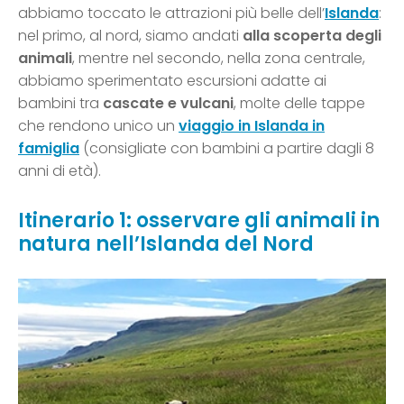
abbiamo toccato le attrazioni più belle dell’
Islanda
:
nel primo, al nord, siamo andati
alla scoperta degli
animali
, mentre nel secondo, nella zona centrale,
abbiamo sperimentato escursioni adatte ai
bambini tra
cascate e vulcani
, molte delle tappe
che rendono unico un
viaggio in Islanda in
famiglia
(consigliate con bambini a partire dagli 8
anni di età).
Itinerario 1: osservare gli animali in
natura nell’Islanda del Nord