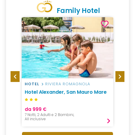
Family Hotel
HOTEL
RIVIERA ROMAGNOLA
HOTEL
pa
Hotel Alexander, San Mauro Mare
Caval
da 999 €
da 65
7 Notti, 2 Adulti e 2 Bambini,
1 Notte,
All inclusive
All incl