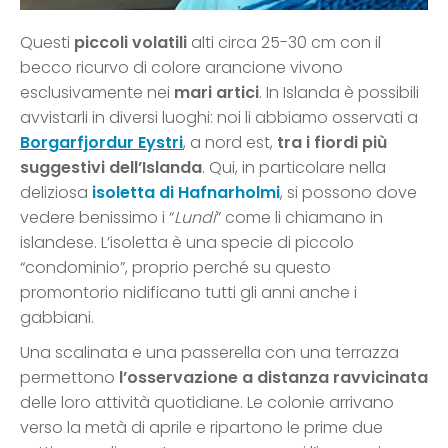
Questi
piccoli volatili
alti circa 25-30 cm con il
becco ricurvo di colore arancione vivono
esclusivamente nei
mari artici
. In Islanda è possibili
avvistarli in diversi luoghi: noi li abbiamo osservati a
Borgarfjordur Eystri
, a nord est,
tra i fiordi più
suggestivi dell’Islanda
. Qui, in particolare nella
deliziosa
isoletta di Hafnarholmi
, si possono dove
vedere benissimo i “
Lundi
” come li chiamano in
islandese. L’isoletta è una specie di piccolo
“condominio”, proprio perché su questo
promontorio nidificano tutti gli anni anche i
gabbiani.
Una scalinata e una passerella con una terrazza
permettono
l’osservazione a distanza ravvicinata
delle loro attività quotidiane. Le colonie arrivano
verso la metà di aprile e ripartono le prime due