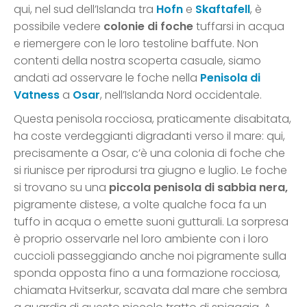
qui, nel sud dell’Islanda tra
Hofn
e
Skaftafell
, è
possibile vedere
colonie di foche
tuffarsi in acqua
e riemergere con le loro testoline baffute. Non
contenti della nostra scoperta casuale, siamo
andati ad osservare le foche nella
Penisola di
Vatness
a
Osar
, nell’Islanda Nord occidentale.
Questa penisola rocciosa, praticamente disabitata,
ha coste verdeggianti digradanti verso il mare: qui,
precisamente a Osar, c’è una colonia di foche che
si riunisce per riprodursi tra giugno e luglio. Le foche
si trovano su una
piccola penisola di sabbia nera,
pigramente distese, a volte qualche foca fa un
tuffo in acqua o emette suoni gutturali. La sorpresa
è proprio osservarle nel loro ambiente con i loro
cuccioli passeggiando anche noi pigramente sulla
sponda opposta fino a una formazione rocciosa,
chiamata Hvitserkur, scavata dal mare che sembra