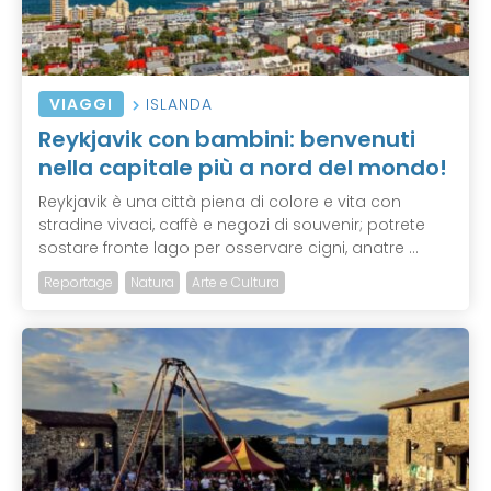
VIAGGI
ISLANDA
Reykjavik con bambini: benvenuti
nella capitale più a nord del mondo!
Reykjavik è una città piena di colore e vita con
stradine vivaci, caffè e negozi di souvenir; potrete
sostare fronte lago per osservare cigni, anatre ...
Reportage
Natura
Arte e Cultura