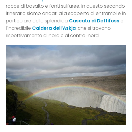
rocce di basalto e fonti sulfuree. In questo secondo
itinerario siamo andati alla scoperta di entrambi e in
particolare della splendida
Cascata di Dettifoss
e
l’incredibile
Caldera dell’Askja
, che si trovano
rispettivamente al nord e al centro-nord.