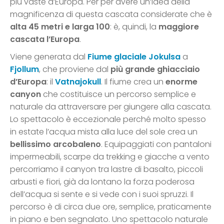
più vaste d’Europa. Per per avere un’idea della
magnificenza di questa cascata considerate che è
alta 45 metri e larga 100
: è, quindi, la
maggiore
cascata l’Europa
.
Viene generata dal
Fiume glaciale Jokulsa
a
Fjollum
, che proviene dal
più grande ghiacciaio
d’Europa
: il
Vatnajokull
. Il fiume crea un
enorme
canyon
che costituisce un percorso semplice e
naturale da attraversare per giungere alla cascata.
Lo spettacolo è eccezionale perché molto spesso
in estate l’acqua mista alla luce del sole crea un
bellissimo arcobaleno
. Equipaggiati con pantaloni
impermeabili, scarpe da trekking e giacche a vento
percorriamo il canyon tra lastre di basalto, piccoli
arbusti e fiori, già da lontano la forza poderosa
dell’acqua si sente e si vede con i suoi spruzzi. Il
percorso è di circa due ore, semplice, praticamente
in piano e ben segnalato. Uno spettacolo naturale