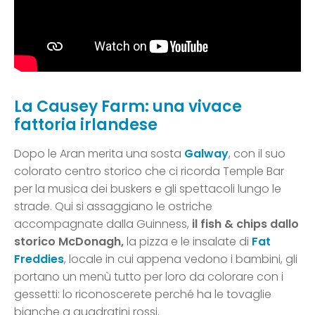
La Causey Farm: una vivace
fattoria irlandese
Dopo le Aran merita una sosta
Galway
, con il suo
colorato centro storico che ci ricorda Temple Bar
per la musica dei buskers e gli spettacoli lungo le
strade. Qui si assaggiano le ostriche
accompagnate dalla Guinness,
il fish & chips dallo
storico McDonagh,
la pizza e le insalate di
Fat
Freddies
, locale in cui appena vedono i bambini, gli
portano un menù tutto per loro da colorare con i
gessetti: lo riconoscerete perché ha le tovaglie
bianche a quadratini rossi.