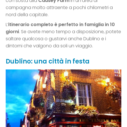
con sosta alla
Causey Farm
in un’area di
campagna molto attraente a pochi chilometri a
nord della capitale.
L’
itinerario completo è perfetto in famiglia in 10
giorni
. Se avete meno tempo a disposizione, potete
saltare qualcosa o gustarvi anche Dublino e i
dintorni che valgono da soli un viaggio.
Dublino: una città in festa