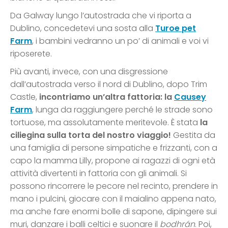
Da Galway lungo l’autostrada che vi riporta a
Dublino, concedetevi una sosta alla
Turoe pet
Farm
, i bambini vedranno un po’ di animali e voi vi
riposerete.
Più avanti, invece, con una disgressione
dall’autostrada verso il nord di Dublino, dopo Trim
Castle,
incontriamo un’altra fattoria: la
Causey
Farm
, lunga da raggiungere perché le strade sono
tortuose, ma assolutamente meritevole. È stata
la
ciliegina sulla torta del nostro viaggio!
Gestita da
una famiglia di persone simpatiche e frizzanti, con a
capo la mamma Lilly, propone ai ragazzi di ogni età
attività divertenti in fattoria con gli animali. Si
possono rincorrere le pecore nel recinto, prendere in
mano i pulcini, giocare con il maialino appena nato,
ma anche fare enormi bolle di sapone, dipingere sui
muri, danzare i balli celtici e suonare il
bodhrán
. Poi,