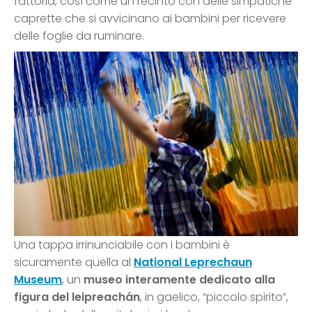
fattoria, così come un recinto con delle simpatiche
caprette che si avvicinano ai bambini per ricevere
delle foglie da ruminare.
Una tappa irrinunciabile con i bambini è
sicuramente quella al
National Leprechaun
Museum
, un
museo interamente dedicato alla
figura del leipreachán
, in gaelico, “piccolo spirito”,