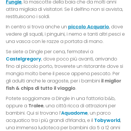
Fungie
, la mascotte della baia che da molti anni
attira migliaia di visitatori. Se il delfino non si avvista,
restituiscono i soldi.
In centro si trova anche un
piccolo
Acquario
, dove
vedere gli squali, i pinguini, i nemo e tanti altri pesci e
una vasca con le razze a portata di mano.
Se siete a Dingle per cena, fermatevi a
Castelgregory
, dove poco più avanti, arrivando
fino al piccolo porto, troverete un ristorante dove si
mangia molto bene il pesce appena pescato. Per
gli adulti anche le aragoste, per i bambini
il miglior
fish & chips di tutto il viaggio
.
Potete soggiornare a Dingle in una fattoria b&b,
oppure a
Tralee
, una città ricca di attrazioni per
bambini. Qui si trovano l’
Aquadome
, un parco
acquatico tra i più grandi d’Irlanda, e il
Tobyworld
,
una immensa ludoteca per bambini da 5 a 12 anni