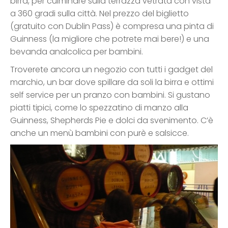
birra, per culminare sulla terrazza vetrata con vista
a 360 gradi sulla città. Nel prezzo del biglietto
(gratuito con Dublin Pass) è compresa una pinta di
Guinness (la migliore che potrete mai bere!) e una
bevanda analcolica per bambini.
Troverete ancora un negozio con tutti i gadget del
marchio, un bar dove spillare da soli la birra e ottimi
self service per un pranzo con bambini. Si gustano
piatti tipici, come lo spezzatino di manzo alla
Guinness, Shepherds Pie e dolci da svenimento. C’è
anche un menù bambini con purè e salsicce.