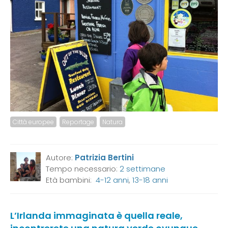
Città europee
Reportage
Natura
Autore:
Patrizia Bertini
Tempo necessario:
2 settimane
Età bambini:
4-12 anni
,
13-18 anni
L’Irlanda immaginata è quella reale,