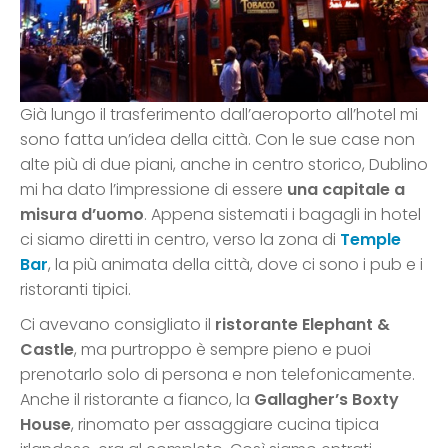
Già lungo il trasferimento dall’aeroporto all’hotel mi
sono fatta un’idea della città. Con le sue case non
alte più di due piani, anche in centro storico, Dublino
mi ha dato l’impressione di essere
una capitale a
misura d’uomo
. Appena sistemati i bagagli in hotel
ci siamo diretti in centro, verso la zona di
Temple
Bar
, la più animata della città, dove ci sono i pub e i
ristoranti tipici.
Ci avevano consigliato il
ristorante Elephant &
Castle
, ma purtroppo è sempre pieno e puoi
prenotarlo solo di persona e non telefonicamente.
Anche il ristorante a fianco, la
Gallagher’s Boxty
House
, rinomato per assaggiare cucina tipica