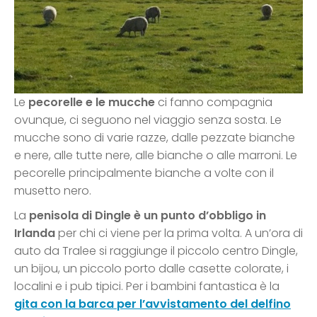
Le
pecorelle e le mucche
ci fanno compagnia
ovunque, ci seguono nel viaggio senza sosta. Le
mucche sono di varie razze, dalle pezzate bianche
e nere, alle tutte nere, alle bianche o alle marroni. Le
pecorelle principalmente bianche a volte con il
musetto nero.
La
penisola di Dingle è un punto d’obbligo in
Irlanda
per chi ci viene per la prima volta. A un’ora di
auto da Tralee si raggiunge il piccolo centro Dingle,
un bijou, un piccolo porto dalle casette colorate, i
localini e i pub tipici. Per i bambini fantastica è la
gita con la barca per l’avvistamento del
delfino