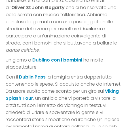
irlandese, era al completo. Così siamo entrati
all’
Oliver St John Gogarty
che ci ha riservato una
bella serata con musica folkloristica. Abbiamo
concluso la giornata con una passeggiata nelle
stradine della zona per ascoltare
i buskers
e
partecipare a un’animazione coinvolgente di
strada, con i bambini che si buttavano a ballare le
danze celtiche
.
Un giorno a
Dublino con i bambini
ha molte
sfaccettature.
Con il
Dublin Pass
la famiglia entra dappertutto
contenendo le spese. Si acquista anche da internet.
Da usare subito come sconto per un giro sul
Viking
Splash Tour
,
un anfibio che vi porterà a visitare la
città tutti con l’elmetto da vichingo in testa, vi
chiederà di urlare e spaventare la gente e vi
racconterà storie simpatiche ed ironiche (in inglese
ovviamente) prima di entrare nell’acqua… e splash,