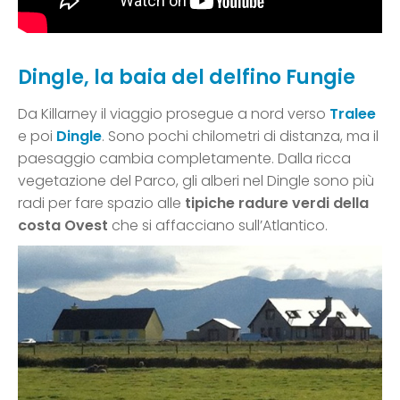
Dingle, la baia del delfino Fungie
Da Killarney il viaggio prosegue a nord verso
Tralee
e poi
Dingle
. Sono pochi chilometri di distanza, ma il
paesaggio cambia completamente. Dalla ricca
vegetazione del Parco, gli alberi nel Dingle sono più
radi per fare spazio alle
tipiche radure verdi della
costa Ovest
che si affacciano sull’Atlantico.