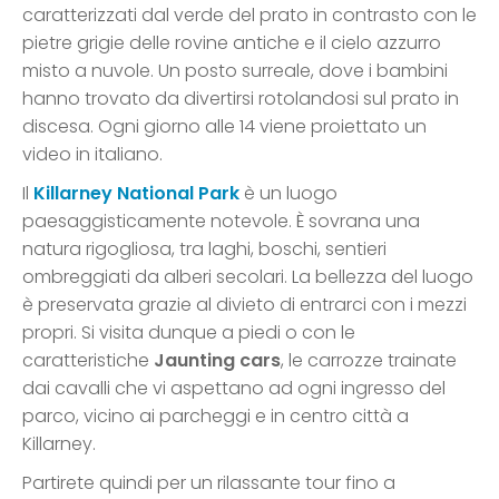
caratterizzati dal verde del prato in contrasto con le
pietre grigie delle rovine antiche e il cielo azzurro
misto a nuvole. Un posto surreale, dove i bambini
hanno trovato da divertirsi rotolandosi sul prato in
discesa. Ogni giorno alle 14 viene proiettato un
video in italiano.
Il
Killarney National Park
è un luogo
paesaggisticamente notevole. È sovrana una
natura rigogliosa, tra laghi, boschi, sentieri
ombreggiati da alberi secolari. La bellezza del luogo
è preservata grazie al divieto di entrarci con i mezzi
propri. Si visita dunque a piedi o con le
caratteristiche
Jaunting cars
, le carrozze trainate
dai cavalli che vi aspettano ad ogni ingresso del
parco, vicino ai parcheggi e in centro città a
Killarney.
Partirete quindi per un rilassante tour fino a