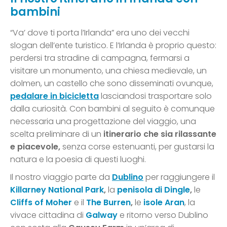
bambini
“Va’ dove ti porta l’Irlanda” era uno dei vecchi
slogan dell’ente turistico. E l’Irlanda è proprio questo:
perdersi tra stradine di campagna, fermarsi a
visitare un monumento, una chiesa medievale, un
dolmen, un castello che sono disseminati ovunque,
pedalare in bicicletta
lasciandosi trasportare solo
dalla curiosità. Con bambini al seguito è comunque
necessaria una progettazione del viaggio, una
scelta preliminare di un
itinerario che sia rilassante
e piacevole,
senza corse estenuanti, per gustarsi la
natura e la poesia di questi luoghi.
Il nostro viaggio parte da
Dublino
per raggiungere il
Killarney National Park
,
la
penisola di Dingle
,
le
Cliffs of Moher
e il
The Burren
,
le
isole Aran
, la
vivace cittadina di
Galway
e ritorno verso Dublino