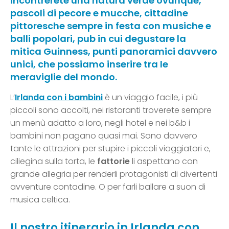
incontrerete una natura verde ovunque,
pascoli di pecore e mucche, cittadine
pittoresche sempre in festa con musiche e
balli popolari, pub in cui degustare la
mitica Guinness, punti panoramici davvero
unici, che possiamo inserire tra le
meraviglie del mondo.
L’
Irlanda
con i bambini
è un viaggio facile, i più
piccoli sono accolti, nei ristoranti troverete sempre
un menù adatto a loro, negli hotel e nei b&b i
bambini non pagano quasi mai. Sono davvero
tante le attrazioni per stupire i piccoli viaggiatori e,
ciliegina sulla torta, le
fattorie
li aspettano con
grande allegria per renderli protagonisti di divertenti
avventure contadine. O per farli ballare a suon di
musica celtica.
Il nostro itinerario in Irlanda con