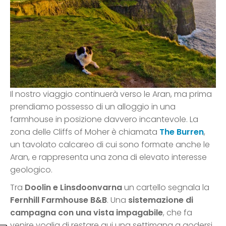
Il nostro viaggio continuerà verso le Aran, ma prima
prendiamo possesso di un alloggio in una
farmhouse in posizione davvero incantevole. La
zona delle Cliffs of Moher è chiamata
The Burren
,
un tavolato calcareo di cui sono formate anche le
Aran, e rappresenta una zona di elevato interesse
geologico.
Tra
Doolin e Linsdoonvarna
un cartello segnala la
Fernhill Farmhouse B&B
. Una
sistemazione di
campagna con una vista impagabile
, che fa
venire voglia di restare qui una settimana a godersi