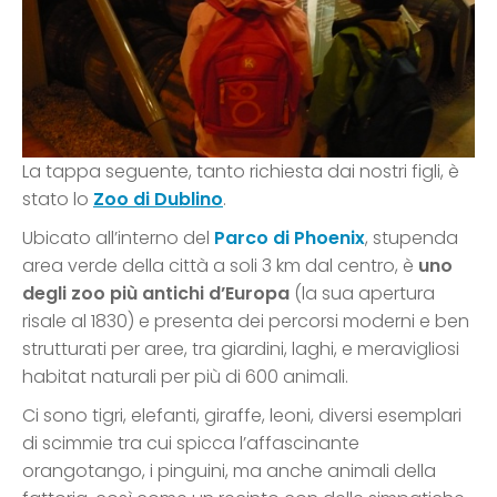
La tappa seguente, tanto richiesta dai nostri figli, è
stato lo
Zoo di Dublino
.
Ubicato all’interno del
Parco di Phoenix
, stupenda
area verde della città a soli 3 km dal centro, è
uno
degli zoo più antichi d’Europa
(la sua apertura
risale al 1830) e presenta dei percorsi moderni e ben
strutturati per aree, tra giardini, laghi, e meravigliosi
habitat naturali per più di 600 animali.
Ci sono tigri, elefanti, giraffe, leoni, diversi esemplari
di scimmie tra cui spicca l’affascinante
orangotango, i pinguini, ma anche animali della