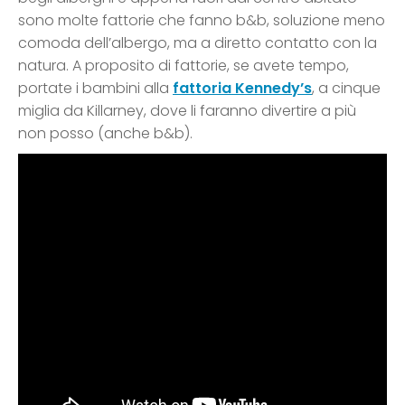
sono molte fattorie che fanno b&b, soluzione meno
comoda dell’albergo, ma a diretto contatto con la
natura. A proposito di fattorie, se avete tempo,
portate i bambini alla
fattoria Kennedy’s
, a cinque
miglia da Killarney, dove li faranno divertire a più
non posso (anche b&b).