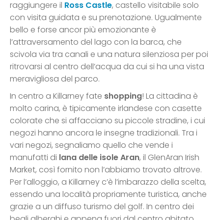
raggiungere il
Ross Castle
, castello visitabile solo
con visita guidata e su prenotazione. Ugualmente
bello e forse ancor più emozionante è
l’attraversamento del lago con la barca, che
scivola via tra canali e una natura silenziosa per poi
ritrovarsi al centro dell’acqua da cui si ha una vista
meravigliosa del parco.
In centro a Killarney fate
shopping
! La cittadina è
molto carina, è tipicamente irlandese con casette
colorate che si affacciano su piccole stradine, i cui
negozi hanno ancora le insegne tradizionali. Tra i
vari negozi, segnaliamo quello che vende i
manufatti di
lana delle isole Aran
, il GlenAran Irish
Market, così fornito non l’abbiamo trovato altrove.
Per l’alloggio, a Killarney c’è l’imbarazzo della scelta,
essendo una località propriamente turistica, anche
grazie a un diffuso turismo del golf. In centro dei
begli alberghi e appena fuori dal centro abitato