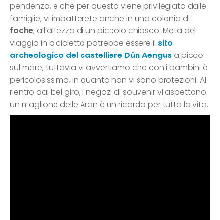
pendenza, e che per questo viene privilegiato dalle
famiglie, vi imbatterete anche in una colonia di
foche
, all’altezza di un piccolo chiosco. Meta del
viaggio in bicicletta potrebbe essere il
sito
archeologico del castelliere Dún Aengus
a picco
sul mare, tuttavia vi avvertiamo che con i bambini è
pericolosissimo, in quanto non vi sono protezioni. Al
rientro dal bel giro, i negozi di souvenir vi aspettano:
un maglione delle Aran è un ricordo per tutta la vita.