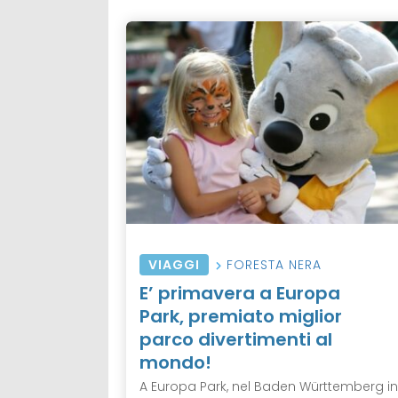
VIAGGI
FORESTA NERA
E’ primavera a Europa
Park, premiato miglior
parco divertimenti al
mondo!
A Europa Park, nel Baden Württemberg in