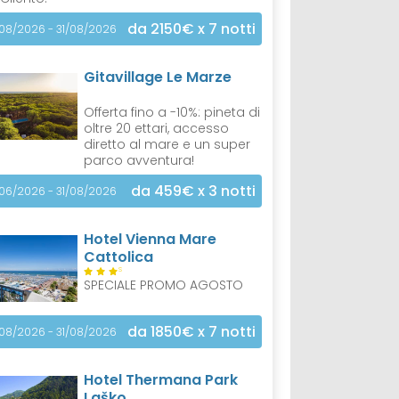
da 2150€
x 7 notti
/08/2026 - 31/08/2026
Gitavillage Le Marze
Offerta fino a -10%: pineta di
oltre 20 ettari, accesso
diretto al mare e un super
parco avventura!
da 459€
x 3 notti
/06/2026 - 31/08/2026
Hotel Vienna Mare
Cattolica
S
SPECIALE PROMO AGOSTO
da 1850€
x 7 notti
/08/2026 - 31/08/2026
Hotel Thermana Park
Laško