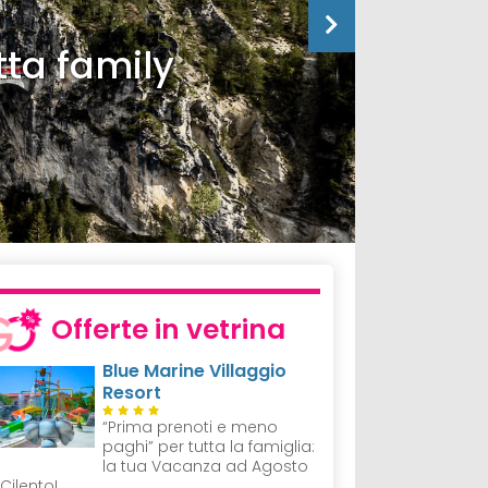
tta family
Offerte in vetrina
Blue Marine Villaggio
Resort
“Prima prenoti e meno
paghi” per tutta la famiglia:
la tua Vacanza ad Agosto
 Cilento!