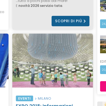
…tutto a pochi passi dal mare!
E
novità 2026 servizio tata
.
rco
SCOPRI DI PIÙ
24
EDI
20
EVENTI
MILANO
EXPO 2015: informazioni