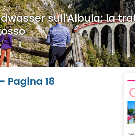
dwasser sull'Albula: la tra
Rosso
- Pagina 18
nel