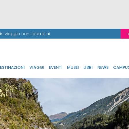
i in viaggio con i bambini
I
ESTINAZIONI
VIAGGI
EVENTI
MUSEI
LIBRI
NEWS
CAMPU