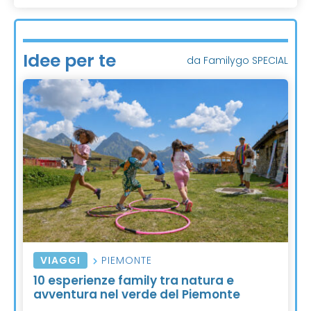
Idee per te
da Familygo SPECIAL
VIAGGI
PIEMONTE
10 esperienze family tra natura e
avventura nel verde del Piemonte