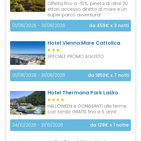
Offerta fino a -10%: pineta di oltre 20
ettari, accesso diretto al mare e un
super parco avventura!
01/06/2026 - 31/08/2026
da 459€
x 3 notti
Hotel Vienna Mare Cattolica
S
SPECIALE PROMO AGOSTO
01/08/2026 - 31/08/2026
da 1850€
x 7 notti
Hotel Thermana Park Laško
HALLOWEEN e OGNISSANTI alle terme
con bimbi GRATIS fino a 5 anni!
24/10/2026 - 31/10/2026
da 129€
x 1 notte