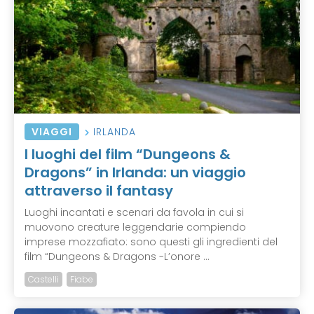
VIAGGI
IRLANDA
I luoghi del film “Dungeons &
Dragons” in Irlanda: un viaggio
attraverso il fantasy
Luoghi incantati e scenari da favola in cui si
muovono creature leggendarie compiendo
imprese mozzafiato: sono questi gli ingredienti del
film “Dungeons & Dragons -L’onore ...
Castelli
Fiabe