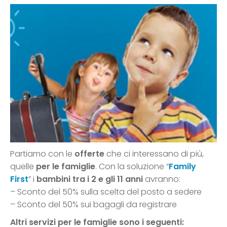
Partiamo con le
offerte
che ci interessano di più,
quelle
per le famiglie
. Con la soluzione “
Family
First
” i
bambini tra i 2 e gli 11 anni
avranno:
– Sconto del 50% sulla scelta del posto a sedere
– Sconto del 50% sui bagagli da registrare
Altri servizi per le famiglie sono i seguenti: