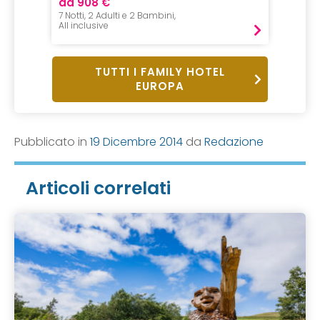
da 908 €
da 54
7 Notti, 2 Adulti e 2 Bambini,
1 Notte, 
All inclusive
B&B
TUTTI I FAMILY HOTEL
EUROPA
Pubblicato in
19 Dicembre 2014
da
Redazione
Articoli correlati