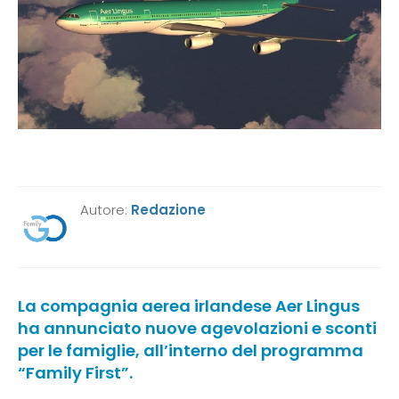
Autore:
Redazione
La compagnia aerea irlandese Aer Lingus
ha annunciato nuove agevolazioni e sconti
per le famiglie, all’interno del programma
“Family First”.