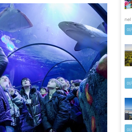
nel
01
01
01