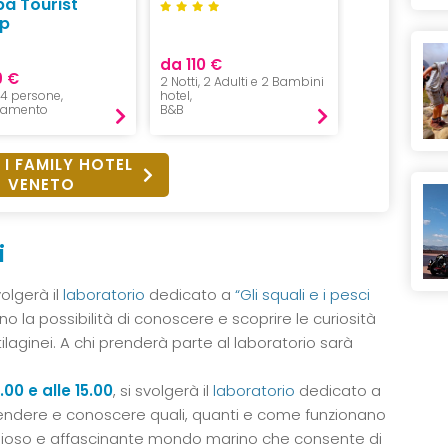
pa Tourist
p
da 110 €
9 €
da 85 €
2 Notti, 2 Adulti e 2 Bambini
, 4 persone,
hotel,
1 Notte, 2 Adul
tamento
B&B
Pernottament
 I FAMILY HOTEL
VENETO
i
svolgerà il
laboratorio
dedicato a
“Gli squali e i pesci
nno la possibilità di conoscere e scoprire le curiosità
laginei. A chi prenderà parte al laboratorio sarà
00 e alle 15.00
, si svolgerà il
laboratorio
dedicato a
endere e conoscere quali, quanti e come funzionano
viglioso e affascinante mondo marino che consente di