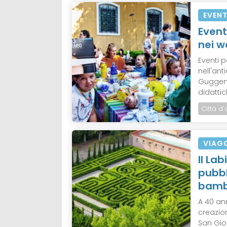
EVENT
Event
nei 
Eventi 
nell'ant
Guggenh
didattich
Città d'
VIAG
Il La
pubbl
bamb
A 40 an
creazion
San Gior