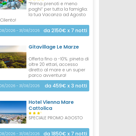
“Prima prenoti e meno
paghi” per tutta la famiglia:
la tua Vacanza ad Agosto
 Cilento!
da 2150€
x 7 notti
/08/2026 - 31/08/2026
Gitavillage Le Marze
Offerta fino a -10%: pineta di
oltre 20 ettari, accesso
diretto al mare e un super
parco avventura!
da 459€
x 3 notti
/06/2026 - 31/08/2026
Hotel Vienna Mare
Cattolica
S
SPECIALE PROMO AGOSTO
da 1850€
x 7 notti
/08/2026 - 31/08/2026