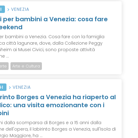
I
VENEZIA
i per bambini a Venezia: cosa fare
weekend
per bambini a Venezia. Cosa fare con la famiglia
ica città lagunare, dove, dalla Collezione Peggy
eim ai Musei Civici, sono proposte attività
e ...
arte
Arte e Cultura
GI
VENEZIA
birinto Borges a Venezia ha riaperto al
ico: una visita emozionante con i
ini
ni dalla scomparsa di Borges e a 15 anni dalla
e dell'opera, il labirinto Borges a Venezia, sull'Isola di
gio Maggiore, ha ...