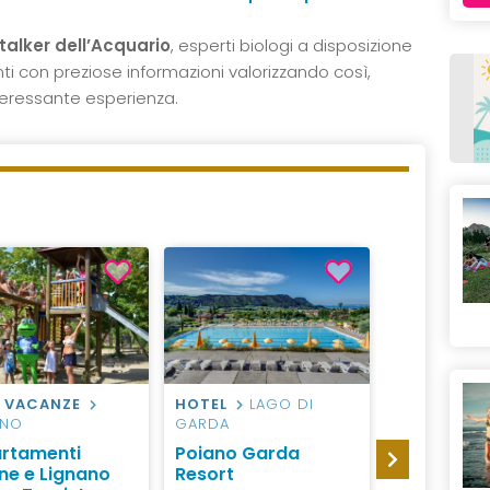
talker dell’Acquario
, esperti biologi a disposizione
ti con preziose informazioni valorizzando così,
nteressante esperienza.
 VACANZE
HOTEL
LAGO DI
HOTEL
VE
ANO
GARDA
Best West
rtamenti
Poiano Garda
Tritone
one e Lignano
Resort