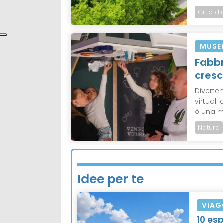
Città d'
MUSE
Fabbr
cresc
Diverten
virtual
è una mo
Natura
Idee per te
VIAG
10 es