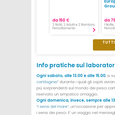
Euro
Grou
da 85 €
da 150 €
da 7
1 Notte, 2 Adulti e 1 Bambino,
2 Notti, 2 Adulti e 2 Bambini,
1 Notte
Pernottamento
Pernottamento
Pernot
TUTTI
Info pratiche sui laborator
Ogni sabato, alle 13.00 e alle 15.00
, si 
cartilaginei”
durante i quali gli ospiti avra
più sorprendenti sul mondo dei pesci carti
riservato un simpatico omaggio.
Ogni domenica, invece, sempre alle 13.
“I sensi del mare”
, un’occasione per appr
i sensi dei pesci. E’ un viaggio nel mera