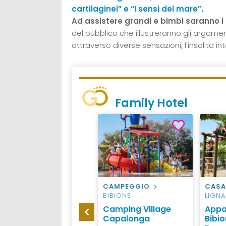
cartilaginei” e “I sensi del mare”.
Ad assistere grandi e bimbi saranno i 
del pubblico che illustreranno gli argomen
attraverso diverse sensazioni, l’insolita i
Family Hotel
HOTEL
VERONA
CAMPEGGIO
CASA
BIBIONE
LIGN
Best Western CTC
Camping Village
Appa
Hotel Verona
Capalonga
Bibi