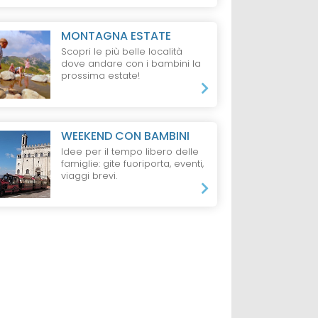
MONTAGNA ESTATE
Scopri le più belle località
da 80 €
da 330 €
dove andare con i bambini la
ti e 1 Bambino,
1 Notte, 1 Adulto,
2 Notti, 4 Persone,
prossima estate!
o
B&B
Pernottamento
WEEKEND CON BAMBINI
Idee per il tempo libero delle
famiglie: gite fuoriporta, eventi,
viaggi brevi.