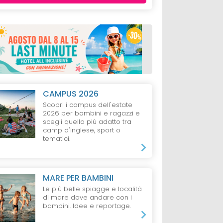
CAMPUS 2026
Scopri i campus dell'estate
2026 per bambini e ragazzi e
scegli quello più adatto tra
camp d'inglese, sport o
tematici.
MARE PER BAMBINI
NEZIA
HOTEL
TERME
RESIDENCE
BIB
Le più belle spiagge e località
EUGANEE
ern Hotel
Residence
di mare dove andare con i
Hotel Continental
bambini. Idee e reportage.
Serenissima Bib
Terme, Montegrotto