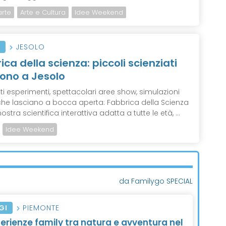
arte
Arte e Cultura
Idee Weekend
I
JESOLO
ica della scienza: piccoli scienziati
ono a Jesolo
ti esperimenti, spettacolari aree show, simulazioni
i che lasciano a bocca aperta: Fabbrica della Scienza
stra scientifica interattiva adatta a tutte le età, ...
Idee Weekend
da Familygo SPECIAL
GI
PIEMONTE
perienze family tra natura e avventura nel