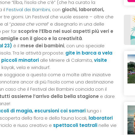
one “Elba, l’isola che c’è” (che ha curato la
 il
Festival dei Bambini
, con
giochi, laboratori,
 tre giorni. Un Festival che vuole essere – oltre che
 al “
paese che vorrei
” e disegnarlo in una delle
 per far
scoprire l’Elba nei suoi aspetti più veri e
amiglie con il gioco e la creatività
.
al 23)
è il
mese dei bambini
, con uno speciale
sola. Tra le attività proposte:
gite in barca a vela
 piccoli minatori
alle Miniere di Calamita,
visite
, kayak, vela e windsurf.
he soggiace a questa come a molte altre iniziative
connotare ancor di più l’isola come una destinazione
n caso che il Festival dei Bambini coincida con il
tutti assieme l’arrivo della bella stagione
e dare
anze!
coli di magia, escursioni coi somari
lungo i
a scoperta della flora e della fauna locali,
laboratori
riciclo e riuso creativo e
spettacoli teatrali
nelle vie