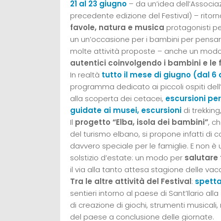
21 al 23 giugno
– da un’idea dell’Associazi
precedente edizione del Festival) – ritorna
favole, natura e musica
protagonisti per
un un’occasione per i bambini per pensare
molte attività proposte – anche un modo
autentici coinvolgendo i bambini e le f
In realtà
tutto il mese di giugno (dal 6 
programma dedicato ai piccoli ospiti dell’i
alla scoperta dei cetacei,
escursioni per
guidate ai musei, escursioni
di trekking
Il
progetto “Elba, isola dei bambini”
, c
del turismo elbano, si propone infatti di 
davvero speciale per le famiglie. E non è u
solstizio d’estate: un modo per
salutare 
il via alla tanto attesa stagione delle vac
Tra le altre attività del Festival
:
spetta
sentieri intorno al paese di Sant’Ilario all
di creazione di giochi, strumenti musicali, 
del paese a conclusione delle giornate.