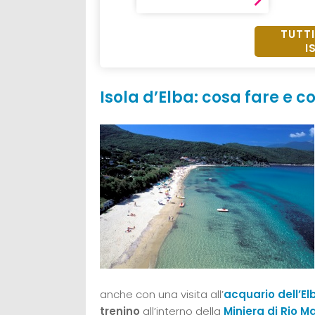
TUTTI
I
Isola d’Elba: cosa fare e 
anche con una visita all’
acquario dell’El
trenino
all’interno della
Miniera di Rio M