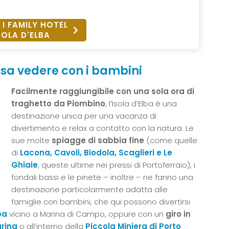
 I FAMILY HOTEL
SOLA D'ELBA
cosa vedere con i bambini
Facilmente raggiungibile con una sola ora di
traghetto da Piombino
, l’Isola d’Elba è una
destinazione unica per una vacanza di
divertimento e relax a contatto con la natura. Le
sue molte
spiagge di sabbia fine
(come quelle
di
Lacona, Cavoli, Biodola, Scaglieri e Le
Ghiaie
, queste ultime nei pressi di Portoferraio), i
fondali bassi e le pinete – inoltre – ne fanno una
destinazione particolarmente adatta alle
famiglie con bambini, che qui possono divertirsi
ba
vicino a Marina di Campo, oppure con un
giro in
arina
o all’interno della
Piccola Miniera di Porto