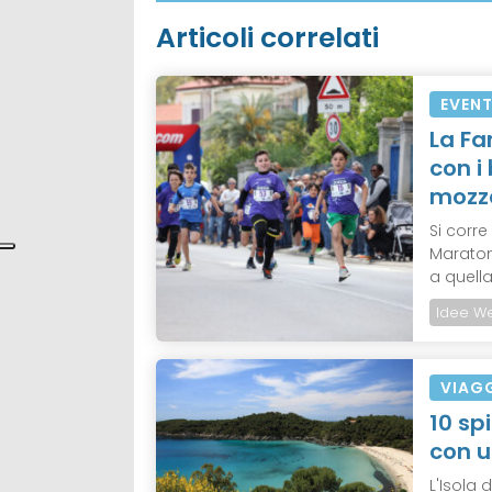
Articoli correlati
EVENT
La Fam
con i
mozz
Si corr
Maratona
a quella
Idee W
VIAG
10 sp
con u
L'Isola 