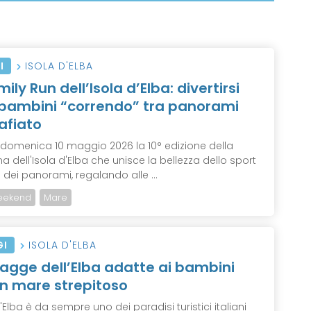
I
ISOLA D'ELBA
ily Run dell’Isola d’Elba: divertirsi
 bambini “correndo” tra panorami
afiato
e domenica 10 maggio 2026 la 10° edizione della
 dell'Isola d'Elba che unisce la bellezza dello sport
 dei panorami, regalando alle ...
eekend
Mare
GI
ISOLA D'ELBA
iagge dell’Elba adatte ai bambini
n mare strepitoso
d'Elba è da sempre uno dei paradisi turistici italiani