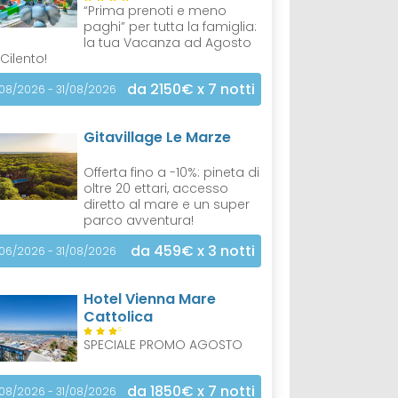
“Prima prenoti e meno
paghi” per tutta la famiglia:
la tua Vacanza ad Agosto
 Cilento!
da 2150€
x 7 notti
/08/2026 - 31/08/2026
Gitavillage Le Marze
Offerta fino a -10%: pineta di
oltre 20 ettari, accesso
diretto al mare e un super
parco avventura!
da 459€
x 3 notti
/06/2026 - 31/08/2026
Hotel Vienna Mare
Cattolica
S
SPECIALE PROMO AGOSTO
da 1850€
x 7 notti
/08/2026 - 31/08/2026