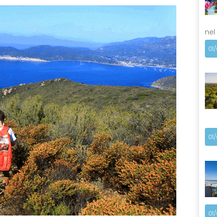
nel
01
01
01