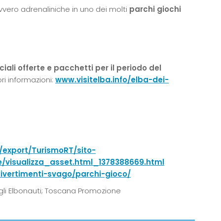
vvero adrenaliniche in uno dei molti
parchi giochi
iali offerte e pacchetti per il periodo del
ori informazioni:
www.visitelba.info/elba-dei-
/export/TurismoRT/sito-
/visualizza_asset.html_1378388669.html
divertimenti-svago/parchi-gioco/
gli Elbonauti; Toscana Promozione