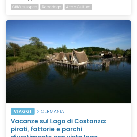
Città europee
Reportage
Arte e Cultura
VIAGGI
GERMANIA
Vacanze sul Lago di Costanza:
pirati, fattorie e parchi