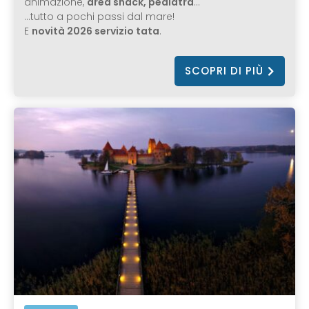
animazione,
area snack, pediatra
…
…tutto a pochi passi dal mare!
E
novità 2026 servizio tata
.
SCOPRI DI PIÙ