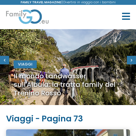
FAMILY TRAVEL MAGAZINE |
Divertirsi in viaggio con i bambini
VIAGGI
Il mondo Landwasser
sull'Albula: la tratta family del
Trenino Rosso
Viaggi - Pagina 73