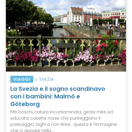
VIAGGI
SVEZIA
La Svezia e il sogno scandinavo
con i bambini: Malmö e
Göteborg
Fitti boschi, natura incontaminata, gente mite ed
educata, casette rosse che punteggiano il
paesaggio, laghi a non finire.. questa è l’immagine
che ci appare nella ...