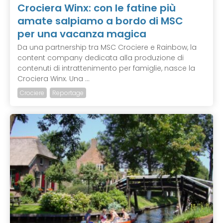
Crociera Winx: con le fatine più
amate salpiamo a bordo di MSC
per una vacanza magica
Da una partnership tra MSC Crociere e Rainbow, la
content company dedicata alla produzione di
contenuti di intrattenimento per famiglie, nasce la
Crociera Winx. Una ...
Crociere
Reportage