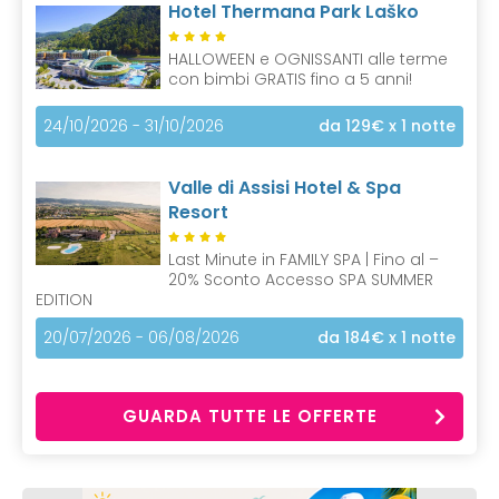
Hotel Thermana Park Laško
HALLOWEEN e OGNISSANTI alle terme
con bimbi GRATIS fino a 5 anni!
24/10/2026 - 31/10/2026
da 129€
x 1 notte
Valle di Assisi Hotel & Spa
Resort
Last Minute in FAMILY SPA | Fino al –
20% Sconto Accesso SPA SUMMER
EDITION
20/07/2026 - 06/08/2026
da 184€
x 1 notte
GUARDA TUTTE LE OFFERTE