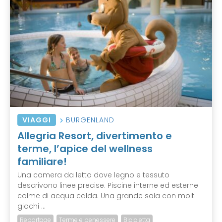
VIAGGI
BURGENLAND
Allegria Resort, divertimento e
terme, l’apice del wellness
familiare!
Una camera da letto dove legno e tessuto
descrivono linee precise. Piscine interne ed esterne
colme di acqua calda. Una grande sala con molti
giochi ...
Reportage
Terme e benessere
Bicicletta