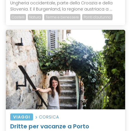
Ungheria occidentale, parte della Croazia e della
Slovenia. E il Burgenland, la regione austriaca a ...
Castelli
Natura
Terme e benessere
Ponti d'autunno
VIAGGI
CORSICA
Dritte per vacanze a Porto