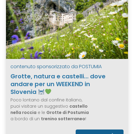
contenuto sponsorizzato da
POSTUMIA
Grotte, natura e castelli… dove
andare per un WEEKEND in
Slovenia
Poco lontano dal confine italiano,
puoi visitare un suggestivo
castello
nella roccia
e le
Grotte di Postumia
a bordo di un
trenino sotterraneo
!