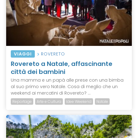
VIAGGI
ROVERETO
Rovereto a Natale, affascinante
città dei bambini
Una mamma e un papà alle prese con una bimba
al suo primo vero Natale. Cosa di meglio che un
weekend ai mercatini di Rovereto? ...
Reportage
Arte e Cultura
Idee Weekend
Natale