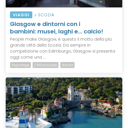
VIAGGI
SCOZIA
Glasgow e dintorni con i
bambini: musei, laghi e… calcio!
People make Glasgow, è questo il motto della più
grande città della Scozia. Da sempre in
competizione con Edimburgo, Glasgow si presenta
oggi come una ...
Reportage
Città europee
Natura