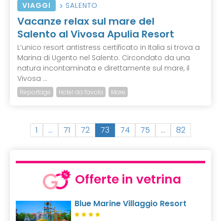
VIAGGI
SALENTO
Vacanze relax sul mare del
Salento al Vivosa Apulia Resort
L’unico resort antistress certificato in Italia si trova a
Marina di Ugento nel Salento. Circondato da una
natura incontaminata e direttamente sul mare, il
Vivosa ...
Reportage
Hotel da favola
Mare
(
1
…
71
72
73
74
75
…
82
c
u
r
r
Offerte in vetrina
e
n
Blue Marine Villaggio Resort
t
)