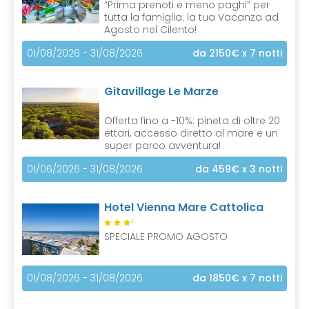
“Prima prenoti e meno paghi” per
tutta la famiglia: la tua Vacanza ad
Agosto nel Cilento!
01/08/2026 - 31/08/2026
da 2150€
x 7 notti
Gitavillage Le Marze
Offerta fino a -10%: pineta di oltre 20
ettari, accesso diretto al mare e un
super parco avventura!
01/06/2026 - 31/08/2026
da 459€
x 3 notti
Hotel Vienna Mare Cattolica
S
SPECIALE PROMO AGOSTO
01/08/2026 - 31/08/2026
da 1850€
x 7 notti