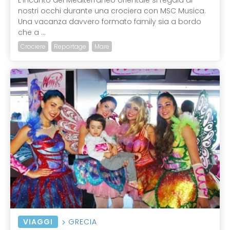
L’incanto del Mediterraneo orientale si regala ai
nostri occhi durante una crociera con MSC Musica.
Una vacanza davvero formato family sia a bordo
che a ...
Crociere
Reportage
Mare
VIAGGI
GRECIA