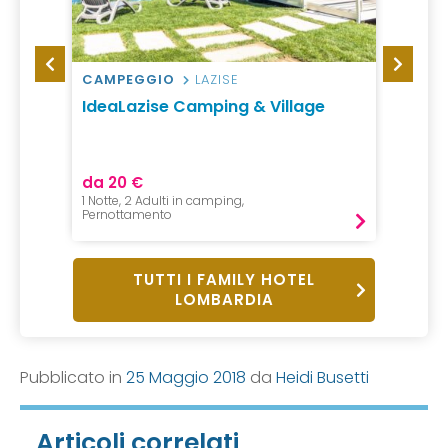
CAMPEGGIO
LAZISE
HOTEL
arda
IdeaLazise Camping & Village
Enter
da 20 €
da 16
1 Notte, 2 Adulti in camping,
1 Notte,
Pernottamento
B&B
TUTTI I FAMILY HOTEL
LOMBARDIA
Pubblicato in
25 Maggio 2018
da
Heidi Busetti
Articoli correlati