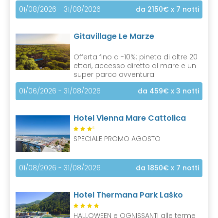
01/08/2026 - 31/08/2026
da 2150€
x 7 notti
Gitavillage Le Marze
Offerta fino a -10%: pineta di oltre 20
ettari, accesso diretto al mare e un
super parco avventura!
01/06/2026 - 31/08/2026
da 459€
x 3 notti
Hotel Vienna Mare Cattolica
S
SPECIALE PROMO AGOSTO
01/08/2026 - 31/08/2026
da 1850€
x 7 notti
Hotel Thermana Park Laško
HALLOWEEN e OGNISSANTI alle terme