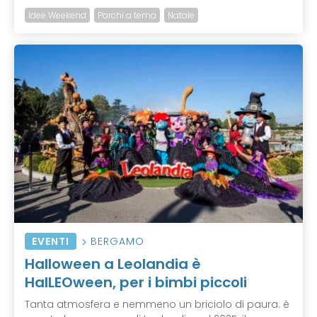
Idee Weekend
Parchi a tema
Natale
EVENTI
BERGAMO
Halloween a Leolandia è
HalLEOween, per i bimbi piccoli
Tanta atmosfera e nemmeno un briciolo di paura: è