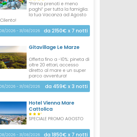
“Prima prenoti e meno
paghi” per tutta la famiglia:
la tua Vacanza ad Agosto
 Cilento!
da 2150€
x 7 notti
/08/2026 - 31/08/2026
Gitavillage Le Marze
Offerta fino a -10%: pineta di
oltre 20 ettari, accesso
diretto al mare e un super
parco avventura!
da 459€
x 3 notti
/06/2026 - 31/08/2026
Hotel Vienna Mare
Cattolica
S
SPECIALE PROMO AGOSTO
da 1850€
x 7 notti
/08/2026 - 31/08/2026