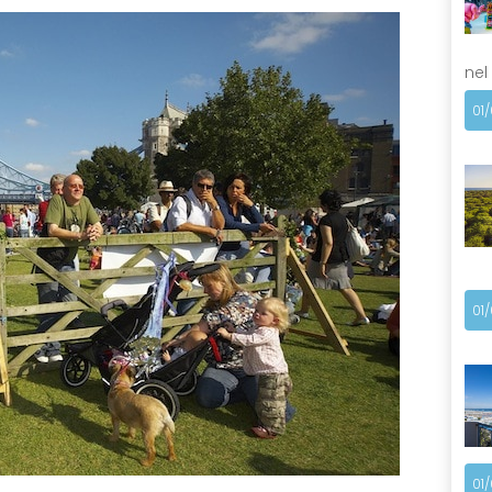
nel
01
01
01