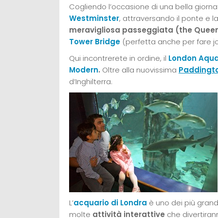
Cogliendo l’occasione di una bella giorna
Westminster
, attraversando il ponte e l
meravigliosa passeggiata (the Quee
Tower Bridge
(perfetta anche per fare j
Qui incontrerete in ordine, il
London Aqu
Modern
.
Oltre alla nuovissima
Paddingto
d’Inghilterra.
L’
acquario di Londra
è uno dei più grand
molte
attività interattive
che divertiran