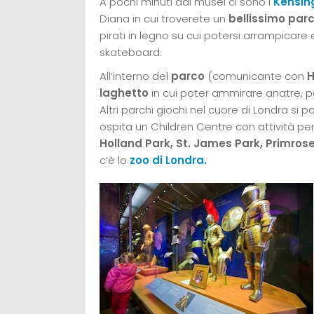
A pochi minuti dai musei ci sono i
Kensin
Diana in cui troverete un
bellissimo par
pirati in legno su cui potersi arrampicare
skateboard.
All’interno del
parco
(comunicante con
H
laghetto
in cui poter ammirare anatre, pa
Altri parchi giochi nel cuore di Londra si
ospita un Children Centre con attività per
Holland Park, St. James Park, Primrose
c’è lo
zoo di Londra.