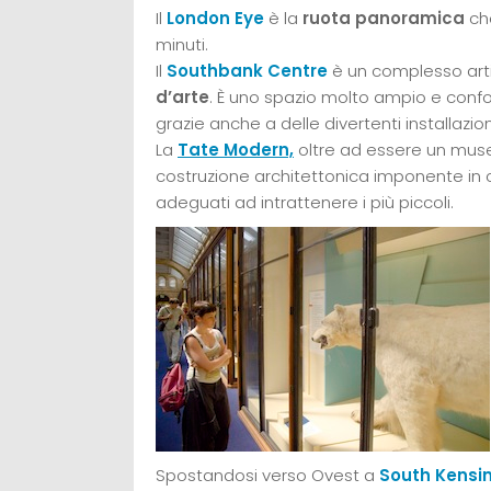
Il
London Eye
è la
ruota panoramica
che
minuti.
Il
Southbank Centre
è un complesso ar
d’arte
. È uno spazio molto ampio e confor
grazie anche a delle divertenti installazion
La
Tate Modern,
oltre ad essere un muse
costruzione architettonica imponente in cu
adeguati ad intrattenere i più piccoli.
Spostandosi verso Ovest a
South Kensi