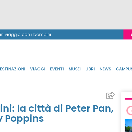
i in viaggio con i bambini
I
ESTINAZIONI
VIAGGI
EVENTI
MUSEI
LIBRI
NEWS
CAMPU
i: la città di Peter Pan,
y Poppins