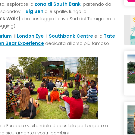
ta, esplorate la
zona di South Bank
, partendo da
asciandovi il
Big Ben
alle spalle, lungo la
n’s Walk)
che costeggia la riva Sud del Tamigi fino a
ogging).
arium
, il
London Eye
, il
Southbank Centre
e la
Tate
n Bear Experience
dedicata all’orso più famoso
i d’Europa e visitandolo è possibile partecipare a
no sicuramente i vostri bambini.