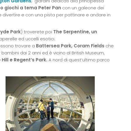
gton Gardens
, giardini dedicati alla principessa
co giochi a tema
Peter Pan
con un galeone dei
 e divertire e con una pista per pattinare e andare in
yde Park
) troverete poi
The Serpentine, un
perelle ed uccelli esotici.
 possono trovare a
Battersea Park, Coram Fields
che
 bambini dai 2 anni ed è vicino al British Museum,
 Hill e Regent’s Park.
A nord di quest’ultimo parco