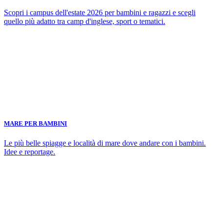
Scopri i campus dell'estate 2026 per bambini e ragazzi e scegli
quello più adatto tra camp d'inglese, sport o tematici.
MARE PER BAMBINI
Le più belle spiagge e località di mare dove andare con i bambini.
Idee e reportage.