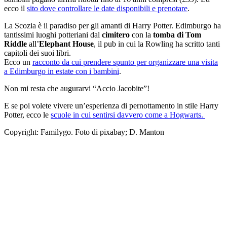
ecco il
sito dove controllare le date disponibili e prenotare
.
La Scozia è il paradiso per gli amanti di Harry Potter. Edimburgo ha
tantissimi luoghi potteriani dal
cimitero
con la
tomba di Tom
Riddle
all’
Elephant House
, il pub in cui la Rowling ha scritto tanti
capitoli dei suoi libri.
Ecco un
racconto da cui prendere spunto per organizzare una visita
a Edimburgo in estate con i bambini
.
Non mi resta che augurarvi “Accio Jacobite”!
E se poi volete vivere un’esperienza di pernottamento in stile Harry
Potter, ecco le
scuole in cui sentirsi davvero come a Hogwarts.
Copyright: Familygo. Foto di pixabay; D. Manton