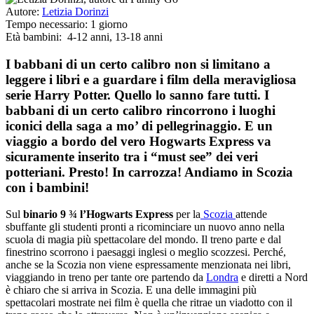
Autore:
Letizia Dorinzi
Tempo necessario:
1 giorno
Età bambini:
4-12 anni
,
13-18 anni
I babbani di un certo calibro non si limitano a
leggere i libri e a guardare i film della meravigliosa
serie Harry Potter. Quello lo sanno fare tutti. I
babbani di un certo calibro rincorrono i luoghi
iconici della saga a mo’ di pellegrinaggio. E un
viaggio a bordo del vero Hogwarts Express va
sicuramente inserito tra i “must see” dei veri
potteriani. Presto! In carrozza! Andiamo in Scozia
con i bambini!
Sul
binario 9 ¾ l’
Hogwarts Express
per la
Scozia
attende
sbuffante gli studenti pronti a ricominciare un nuovo anno nella
scuola di magia più spettacolare del mondo. Il treno parte e dal
finestrino scorrono i paesaggi inglesi o meglio scozzesi. Perché,
anche se la Scozia non viene espressamente menzionata nei libri,
viaggiando in treno per tante ore partendo da
Londra
e diretti a Nord
è chiaro che si arriva in Scozia. E una delle immagini più
spettacolari mostrate nei film è quella che ritrae un viadotto con il