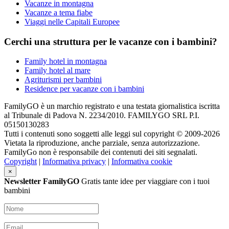
Vacanze in montagna
Vacanze a tema fiabe
Viaggi nelle Capitali Europee
Cerchi una struttura per le vacanze con i bambini?
Family hotel in montagna
Family hotel al mare
Agriturismi per bambini
Residence per vacanze con i bambini
FamilyGO è un marchio registrato e una testata giornalistica iscritta
al Tribunale di Padova N. 2234/2010. FAMILYGO SRL P.I.
05150130283
Tutti i contenuti sono soggetti alle leggi sul copyright © 2009-2026
Vietata la riproduzione, anche parziale, senza autorizzazione.
FamilyGo non è responsabile dei contenuti dei siti segnalati.
Copyright
|
Informativa privacy
|
Informativa cookie
×
Newsletter FamilyGO
Gratis tante idee per viaggiare con i tuoi
bambini