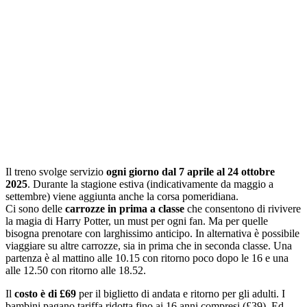
Il treno svolge servizio
ogni giorno dal 7 aprile al 24 ottobre
2025
. Durante la stagione estiva (indicativamente da maggio a
settembre) viene aggiunta anche la corsa pomeridiana.
Ci sono delle
carrozze in prima a classe
che consentono di rivivere
la magia di Harry Potter, un must per ogni fan. Ma per quelle
bisogna prenotare con larghissimo anticipo. In alternativa è possibile
viaggiare su altre carrozze, sia in prima che in seconda classe. Una
partenza è al mattino alle 10.15 con ritorno poco dopo le 16 e una
alle 12.50 con ritorno alle 18.52.
Il
costo è di £69
per il biglietto di andata e ritorno per gli adulti. I
bambini pagano tariffa ridotta fino ai 16 anni compresi (£39). Ed