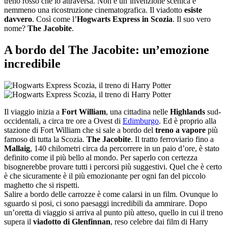
treno rosso che lo attraversa. Non è un’invenzione scenica e
nemmeno una ricostruzione cinematografica. Il viadotto
esiste
davvero
. Così come l’
Hogwarts Express in Scozia
. Il suo vero
nome?
The Jacobite
.
A bordo del The Jacobite: un’emozione
incredibile
Il viaggio inizia a
Fort William
, una cittadina nelle
Highlands
sud-
occidentali, a circa tre ore a Ovest di
Edimburgo
. Ed è proprio alla
stazione di Fort William che si sale a bordo del
treno a vapore
più
famoso di tutta la Scozia.
The Jacobite
. Il tratto ferroviario fino a
Mallaig
, 140 chilometri circa da percorrere in un paio d’ore, è stato
definito come il più bello al mondo. Per saperlo con certezza
bisognerebbe provare tutti i percorsi più suggestivi. Quel che è certo
è che sicuramente è il più emozionante per ogni fan del piccolo
maghetto che si rispetti.
Salire a bordo delle carrozze è come calarsi in un film. Ovunque lo
sguardo si posi, ci sono paesaggi incredibili da ammirare. Dopo
un’oretta di viaggio si arriva al punto più atteso, quello in cui il treno
supera il
viadotto di Glenfinnan
, reso celebre dai film di Harry