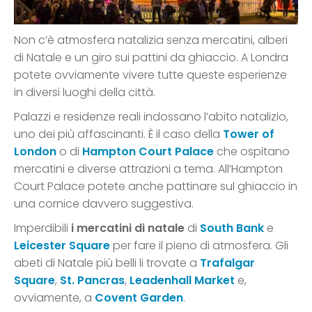
Non c’è atmosfera natalizia senza mercatini, alberi
di Natale e un giro sui pattini da ghiaccio. A Londra
potete ovviamente vivere tutte queste esperienze
in diversi luoghi della città.
Palazzi e residenze reali indossano l’abito natalizio,
uno dei più affascinanti. È il caso della
Tower of
London
o di
Hampton Court Palace
che ospitano
mercatini e diverse attrazioni a tema. All’Hampton
Court Palace potete anche pattinare sul ghiaccio in
una cornice davvero suggestiva.
Imperdibili
i mercatini di natale
di
South Bank
e
Leicester Square
per fare il pieno di atmosfera. Gli
abeti di Natale più belli li trovate a
Trafalgar
Square
,
St. Pancras
,
Leadenhall Market
e,
ovviamente, a
Covent Garden
.