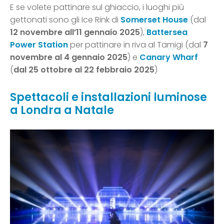
E se volete pattinare sul ghiaccio, i luoghi più
gettonati sono gli Ice Rink di
Somerset House
(dal
12 novembre all’11 gennaio 2025
),
Battersea
Power Station
per pattinare in riva al Tamigi (dal
7
novembre al 4 gennaio 2025
) e
Canary Wharf
(
dal 25 ottobre al 22 febbraio 2025
)
Spettacoli e installazioni luminose
a Londra a Natale