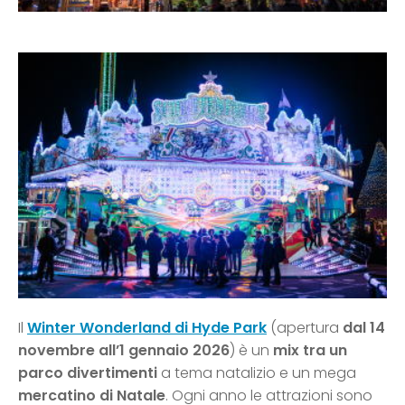
Il
Winter Wonderland di Hyde Park
(apertura
dal 14
novembre all’1 gennaio 2026
) è un
mix tra un
parco divertimenti
a tema natalizio e un mega
mercatino di Natale
. Ogni anno le attrazioni sono