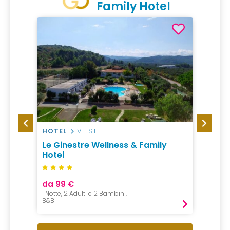
Family Hotel
HOTEL
VIESTE
HOTEL
nano
Le Ginestre Wellness & Family
Hotel
Hotel
da 99 €
da 58
1 Notte, 2 Adulti e 2 Bambini,
1 Notte, 
B&B
Mezza P