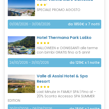
S
SPECIALE PROMO AGOSTO
01/08/2026 - 31/08/2026
da 1850€
x 7 notti
Hotel Thermana Park Laško
HALLOWEEN e OGNISSANTI alle terme
con bimbi GRATIS fino a 5 anni!
24/10/2026 - 31/10/2026
da 129€
x 1 notte
Valle di Assisi Hotel & Spa
Resort
Last Minute in FAMILY SPA | Fino al –
20% Sconto Accesso SPA SUMMER
EDITION
20/07/2026 - 06/08/2026
da 184€
x 1 notte