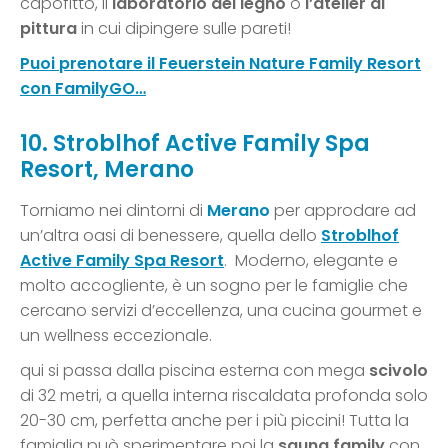
capofitto, il
laboratorio del legno
o
l’atelier di
pittura
in cui dipingere sulle pareti!
Puoi prenotare il Feuerstein Nature Family Resort
con FamilyGO…
10. Stroblhof Active Family Spa
Resort, Merano
Torniamo nei dintorni di
Merano
per approdare ad
un’altra oasi di benessere, quella dello
Stroblhof
Active Family Spa Resort
. Moderno, elegante e
molto accogliente, è un sogno per le famiglie che
cercano servizi d’eccellenza, una cucina gourmet e
un wellness eccezionale.
qui si passa dalla piscina esterna con mega
scivolo
di 32 metri, a quella interna riscaldata profonda solo
20-30 cm, perfetta anche per i più piccini! Tutta la
famiglia può sperimentare poi la
sauna family
con