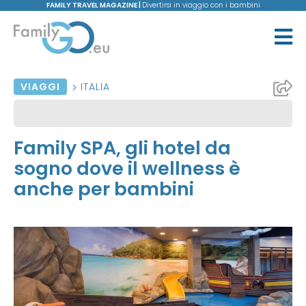
FAMILY TRAVEL MAGAZINE |
Divertirsi in viaggio con i bambini
VIAGGI
ITALIA
Family SPA, gli hotel da
sogno dove il wellness è
anche per bambini