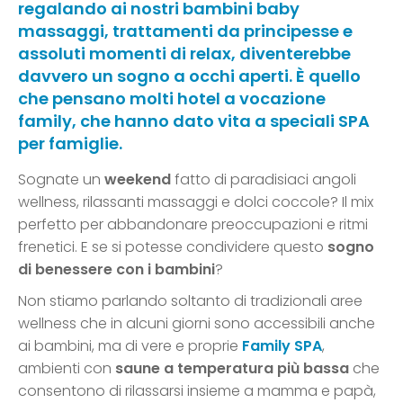
regalando ai nostri bambini baby
massaggi, trattamenti da principesse e
assoluti momenti di relax, diventerebbe
davvero un sogno a occhi aperti. È quello
che pensano molti hotel a vocazione
family, che hanno dato vita a speciali SPA
per famiglie.
Sognate un
weekend
fatto di paradisiaci angoli
wellness, rilassanti massaggi e dolci coccole? Il mix
perfetto per abbandonare preoccupazioni e ritmi
frenetici. E se si potesse condividere questo
sogno
di benessere con i bambini
?
Non stiamo parlando soltanto di tradizionali aree
wellness che in alcuni giorni sono accessibili anche
ai bambini, ma di vere e proprie
Family SPA
,
ambienti con
saune a temperatura più bassa
che
consentono di rilassarsi insieme a mamma e papà,