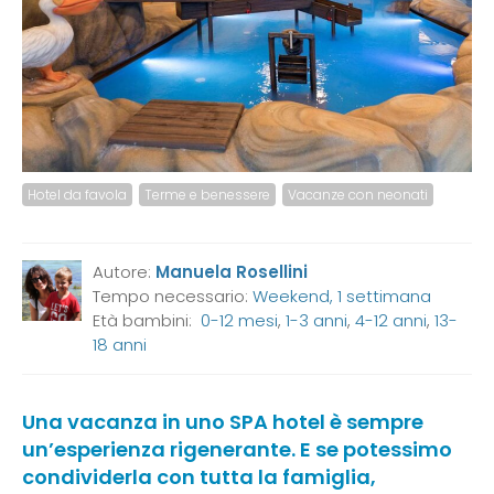
Hotel da favola
Terme e benessere
Vacanze con neonati
Autore:
Manuela Rosellini
Tempo necessario:
Weekend, 1 settimana
Età bambini:
0-12 mesi
,
1-3 anni
,
4-12 anni
,
13-
18 anni
Una vacanza in uno SPA hotel è sempre
un’esperienza rigenerante. E se potessimo
condividerla con tutta la famiglia,