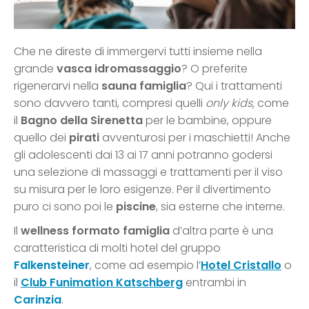
Che ne direste di immergervi tutti insieme nella
grande
vasca idromassaggio
? O preferite
rigenerarvi nella
sauna famiglia
? Qui i trattamenti
sono davvero tanti, compresi quelli
only kids,
come
il
Bagno della Sirenetta
per le bambine, oppure
quello dei
pirati
avventurosi per i maschietti! Anche
gli adolescenti dai 13 ai 17 anni potranno godersi
una selezione di massaggi e trattamenti per il viso
su misura per le loro esigenze. Per il divertimento
puro ci sono poi le
piscine
, sia esterne che interne.
Il
wellness formato famiglia
d’altra parte è una
caratteristica di molti hotel del gruppo
Falkensteiner
, come ad esempio l’
Hotel Cristallo
o
il
Club Funimation Katschberg
entrambi in
Carinzia
.