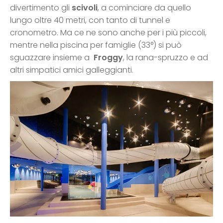
divertimento gli
scivoli
, a cominciare da quello
lungo oltre 40 metri, con tanto di tunnel e
cronometro. Ma ce ne sono anche per i più piccoli,
mentre nella piscina per famiglie (33°) si può
sguazzare insieme a
Froggy
, la rana-spruzzo e ad
altri simpatici amici galleggianti.