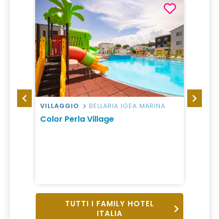
VILLAGGIO
BELLARIA IGEA MARINA
HOTEL
lica
Color Perla Village
Hotel
da 60
1 Notti, 
All incl
TUTTI I FAMILY HOTEL
ITALIA