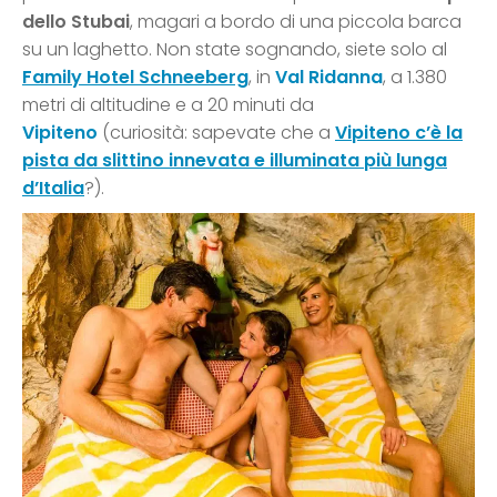
dello Stubai
, magari a bordo di una piccola barca
su un laghetto. Non state sognando, siete solo al
Family Hotel Schneeberg
, in
Val Ridanna
, a 1.380
metri di altitudine e a 20 minuti da
Vipiteno
(curiosità: sapevate che a
Vipiteno c’è la
pista da slittino innevata e illuminata più lunga
d’Italia
?).