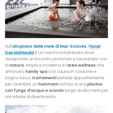
Sull’
altopiano delle mele di Naz-Sciaves
, l’
Hotel
Das Mühlwald
è un’oasi incontaminata dove
assaporare un incontro profondo e ravvicinato con
la
natura
. Ampia e moderna è l’
area wellness
che
annovera
family spa
con sauna in costume e
bagno turco,
trattamenti
pensati appositamente
per i bambini, un
hammam
ad hoc e una
piscina
con fungo d’acqua e scivolo
lungo dodici metri per
ore infinite di divertimento.