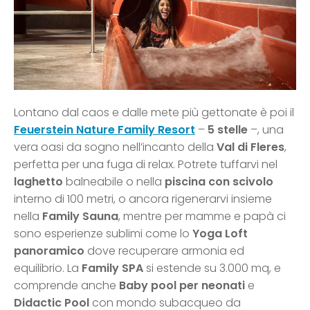
Lontano dal caos e dalle mete più gettonate è poi il
Feuerstein Nature Family Resort
–
5 stelle
–, una
vera oasi da sogno nell’incanto della
Val di Fleres
,
perfetta per una fuga di relax. Potrete tuffarvi nel
laghetto
balneabile o nella
piscina con scivolo
interno di 100 metri, o ancora rigenerarvi insieme
nella
Family Sauna
, mentre per mamme e papà ci
sono esperienze sublimi come lo
Yoga Loft
panoramico
dove recuperare armonia ed
equilibrio. La
Family SPA
si estende su 3.000 mq, e
comprende anche
Baby pool per neonati
e
Didactic Pool
con mondo subacqueo da