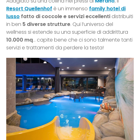
Adagiato su una collina nei pressi di
Merano
, il
Resort Quellenhof
è un immenso
family hotel di
lusso
fatto di coccole e servizi eccellenti
distribuiti
in ben
5 diverse strutture
. Qui l’universo del
wellness si estende su una superficie di addirittura
10.000 mq
… capite bene che ci sono talmente tanti
servizi e trattamenti da perdere la testa!