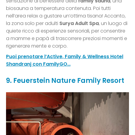
sensazione di benessere della
family sauna
, una
biosauna a temperatura contenuta. Poi tutti
nell’area relax a gustare un’ottima tisana! Accanto,
la zona solo per adulti
Surya Adult Spa
, un luogo di
quiete ricco di esperienze sensoriali, per consentire
a mamme e papà di trascorrere preziosi momenti e
rigenerare mente e corpo.
Puoi prenotare l’Active, Family & Wellness Hotel
Shandranj con FamilyGO…
9. Feuerstein Nature Family Resort