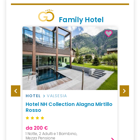
Family Hotel
HOTEL
VALSESIA
RESO
bania
Hotel NH Collection Alagna Mirtillo
Club 
Rosso
Gono
da 200 €
1 Notte, 2 Adulti e 1 Bambino,
Mezza Pensione