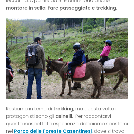
leccornia. A partire da 8-9 anni si può anche
montare in sella, fare passeggiate e trekking
.
Restiamo in tema di
trekking
, ma questa volta i
protagonisti sono gli
asinelli
. Per raccontarvi
questa inaspettata esperienza dobbiamo spostarci
nel
Parco delle Foreste Casentinesi
, dove si trova