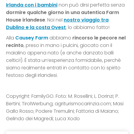
Irlanda con i bambini
non può dirsi perfetta senza
dormire qualche giorno in una autentica Farm
House irlandese
. Noi nel
nostro viaggio tra
Dublino e la costa Ovest
, lo abbiamo fatto!
Alla
Causey Farm
abbiamo
rincorso le pecore nel
recinto
, preso in mano i pulcini, giocato con il
maialino appena nato (e anche danzato balli
celtici!). È stata un’esperienza formidabile, perché
siamo realmente entrati in contatto con lo spirito
festoso degli irlandesi.
Copyright: FamilyGO. Foto: M. Rosellini; L. Dorinzi; P.
Bertini; TirolWerbung; agriturismocarinzia.com; Masi
Gallo Rosso; Podere Tremulini; Fattoria di Maiano;
Gelindo dei Magredi; Luca Xodo