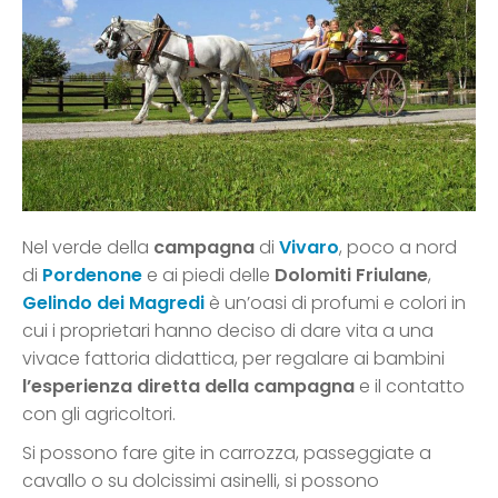
Nel verde della
campagna
di
Vivaro
, poco a nord
di
Pordenone
e ai piedi delle
Dolomiti Friulane
,
Gelindo dei Magredi
è un’oasi di profumi e colori in
cui i proprietari hanno deciso di dare vita a una
vivace fattoria didattica, per regalare ai bambini
l’esperienza diretta della campagna
e il contatto
con gli agricoltori.
Si possono fare gite in carrozza, passeggiate a
cavallo o su dolcissimi asinelli, si possono