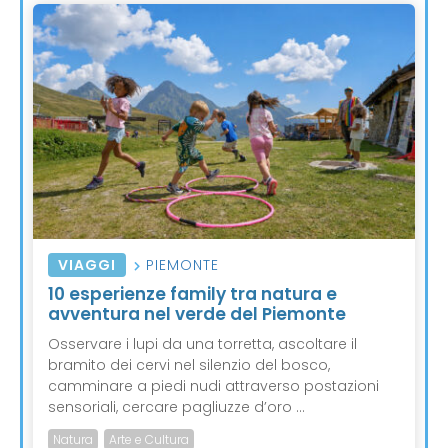
VIAGGI
PIEMONTE
10 esperienze family tra natura e
avventura nel verde del Piemonte
Osservare i lupi da una torretta, ascoltare il
bramito dei cervi nel silenzio del bosco,
camminare a piedi nudi attraverso postazioni
sensoriali, cercare pagliuzze d’oro ...
Natura
Arte e Cultura