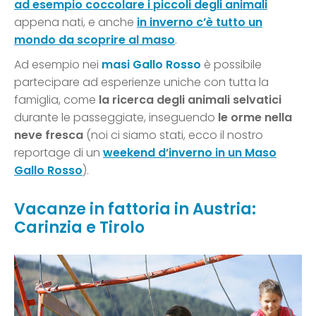
ad esempio coccolare i piccoli degli animali
appena nati, e anche
in inverno c’è tutto un
mondo da scoprire al maso
.
Ad esempio nei
masi Gallo Rosso
è possibile
partecipare ad esperienze uniche con tutta la
famiglia, come
la ricerca degli animali selvatici
durante le passeggiate, inseguendo
le orme nella
neve fresca
(noi ci siamo stati, ecco il nostro
reportage di un
weekend d’inverno in un Maso
Gallo Rosso
).
Vacanze in fattoria in Austria:
Carinzia e Tirolo