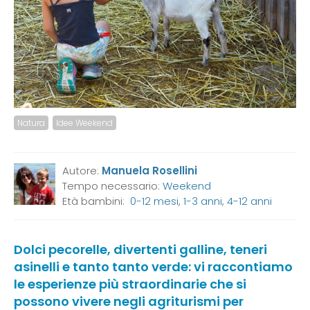
Natura
Idee Weekend
Autore:
Manuela Rosellini
Tempo necessario:
Weekend
Età bambini:
0-12 mesi
,
1-3 anni
,
4-12 anni
Dolci pecorelle, divertenti galline, teneri
asinelli e tanto tanto verde: vi raccontiamo
le esperienze più straordinarie che si
possono vivere negli agriturismi per