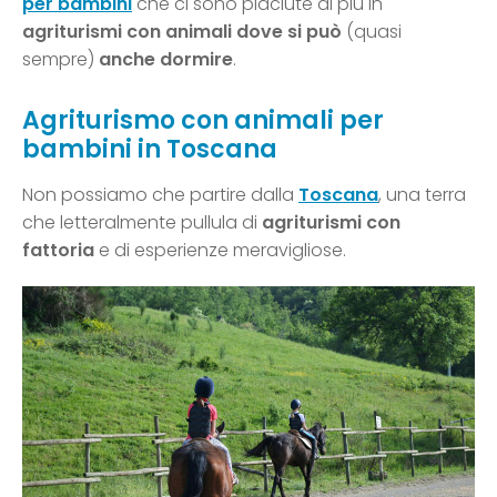
per bambini
che ci sono piaciute di più in
agriturismi con animali dove si può
(quasi
sempre)
anche dormire
.
Agriturismo con animali per
bambini in Toscana
Non possiamo che partire dalla
Toscana
, una terra
che letteralmente pullula di
agriturismi con
fattoria
e di esperienze meravigliose.