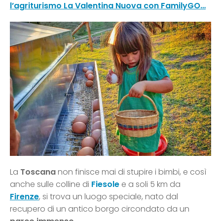
l’agriturismo La Valentina Nuova con FamilyGO…
La
Toscana
non finisce mai di stupire i bimbi, e così
anche sulle colline di
Fiesole
e a soli 5 km da
Firenze
, si trova un luogo speciale, nato dal
recupero di un antico borgo circondato da un