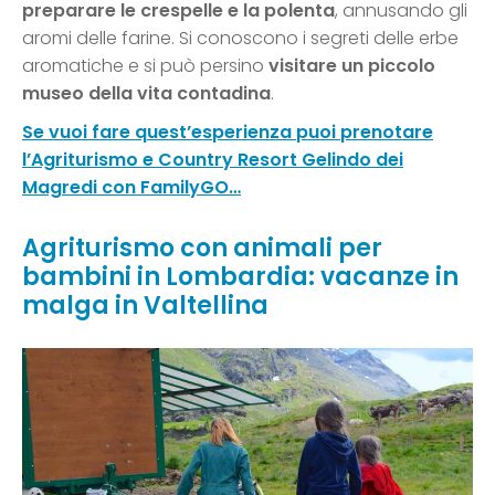
preparare le crespelle e la polenta
, annusando gli
aromi delle farine. Si conoscono i segreti delle erbe
aromatiche e si può persino
visitare un piccolo
museo della vita contadina
.
Se vuoi fare quest’esperienza puoi prenotare
l’Agriturismo e Country Resort Gelindo dei
Magredi con FamilyGO…
Agriturismo con animali per
bambini in Lombardia: vacanze in
malga in Valtellina