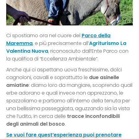
Ci spostiamo ora nel cuore del
Parco della
Maremma
, e più precisamente all’
Agriturismo La
Valentina Nuova
, riconosciuto dall’Ente Parco con
la qualifica di “Eccellenza Ambientale”.
Anche qui ci aspettano uova freschissime, dolci
cagnoloni, cavalli e soprattutto le
due asinelle
amiatine
: diamo loro da mangiare, scoprendo quali
erbe adorano e quali invece non apprezzano, le
spazzoliamo e partiamo all’interno della tenuta per
una bellissima passeggiata, aguzzando sia la vista
che l’udito, in cerca delle
tracce inconfondibili
degli animali del bosco
.
Se vuoi fare quest’esperienza puoi prenotare