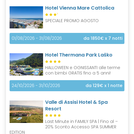
Hotel Vienna Mare Cattolica
S
SPECIALE PROMO AGOSTO
01/08/2026 - 31/08/2026
da 1850€
x 7 notti
Hotel Thermana Park Laško
HALLOWEEN e OGNISSANTI alle terme
con bimbi GRATIS fino a 5 anni!
24/10/2026 - 31/10/2026
da 129€
x 1 notte
Valle di Assisi Hotel & Spa
Resort
Last Minute in FAMILY SPA | Fino al –
20% Sconto Accesso SPA SUMMER
EDITION