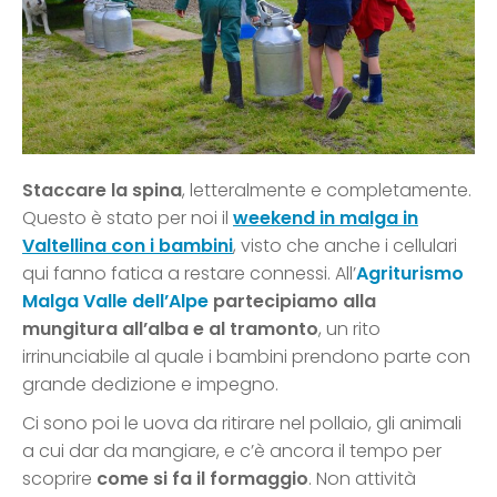
Staccare la spina
, letteralmente e completamente.
Questo è stato per noi il
weekend in malga in
Valtellina con i bambini
, visto che anche i cellulari
qui fanno fatica a restare connessi. All’
Agriturismo
Malga Valle dell’Alpe
partecipiamo alla
mungitura all’alba e al tramonto
, un rito
irrinunciabile al quale i bambini prendono parte con
grande dedizione e impegno.
Ci sono poi le uova da ritirare nel pollaio, gli animali
a cui dar da mangiare, e c’è ancora il tempo per
scoprire
come si fa il formaggio
. Non attività