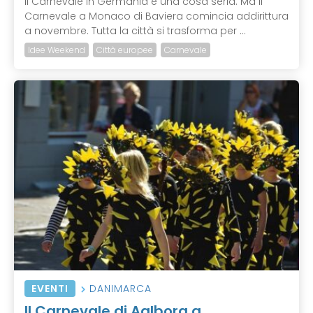
Il Carnevale in Germania è una cosa seria. Ma il
Carnevale a Monaco di Baviera comincia addirittura
a novembre. Tutta la città si trasforma per ...
Idee Weekend
Città europee
Carnevale
EVENTI
DANIMARCA
Il Carnevale di Aalborg a