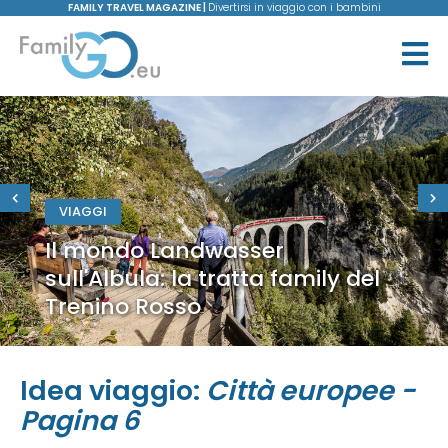
FAMILY TRAVEL MAGAZINE |
Divertirsi in viaggio con i bambini
VIAGGI
Il mondo Landwasser
sull'Albula: la tratta family del
Trenino Rosso
Idea viaggio:
Città europee -
Pagina 6