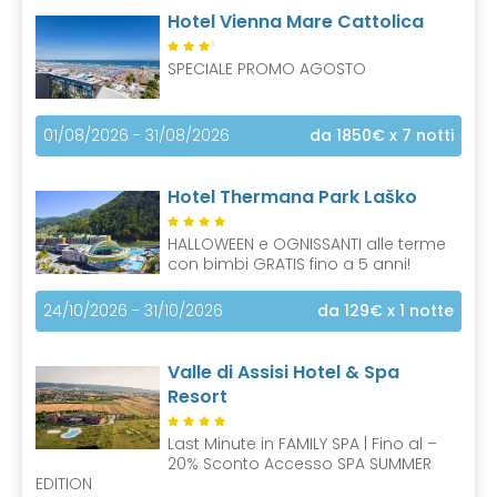
Hotel Vienna Mare Cattolica
S
SPECIALE PROMO AGOSTO
01/08/2026 - 31/08/2026
da 1850€
x 7 notti
Hotel Thermana Park Laško
HALLOWEEN e OGNISSANTI alle terme
con bimbi GRATIS fino a 5 anni!
24/10/2026 - 31/10/2026
da 129€
x 1 notte
Valle di Assisi Hotel & Spa
Resort
Last Minute in FAMILY SPA | Fino al –
20% Sconto Accesso SPA SUMMER
EDITION