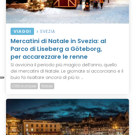
VIAGGI
SVEZIA
Mercatini di Natale in Svezia: al
Parco di Liseberg a Göteborg,
per accarezzare le renne
Si avvicina il periodo più magico dell’anno, quello
dei mercatini di Natale. Le giornate si accorciano e il
buio fa risaltare ancora di più lo ...
Città europee
Natale