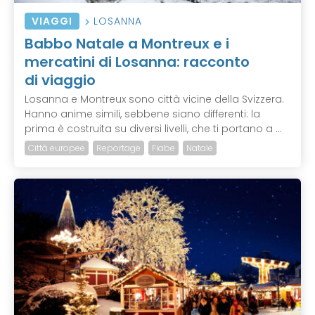
VIAGGI
LOSANNA
Babbo Natale a Montreux e i
mercatini di Losanna: racconto
di viaggio
Losanna e Montreux sono città vicine della Svizzera.
Hanno anime simili, sebbene siano differenti: la
prima è costruita su diversi livelli, che ti portano a ...
Città europee
Reportage
Fiabe
Natale