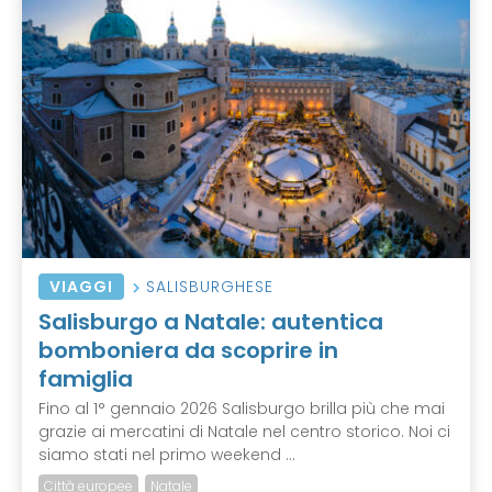
VIAGGI
SALISBURGHESE
Salisburgo a Natale: autentica
bomboniera da scoprire in
famiglia
Fino al 1° gennaio 2026 Salisburgo brilla più che mai
grazie ai mercatini di Natale nel centro storico. Noi ci
siamo stati nel primo weekend ...
Città europee
Natale