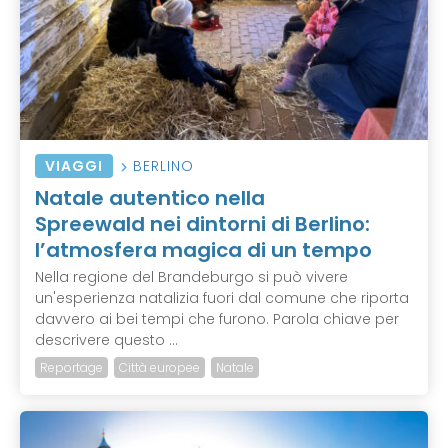
VIAGGI
BERLINO
Natale autentico nella
Spreewald nei dintorni di Berlino:
l’atmosfera magica di un tempo
Nella regione del Brandeburgo si può vivere
un'esperienza natalizia fuori dal comune che riporta
davvero ai bei tempi che furono. Parola chiave per
descrivere questo ...
Reportage
Città europee
Natale