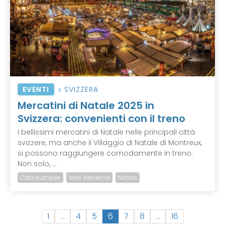
EVENTI
SVIZZERA
Mercatini di Natale 2025 in
Svizzera: convenienti con il treno
I bellissimi mercatini di Natale nelle principali città
svizzere, ma anche il Villaggio di Natale di Montreux,
si possono raggiungere comodamente in treno.
Non solo, ...
Città europee
Idee Weekend
Natale
(
1
…
4
5
6
7
8
…
16