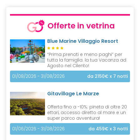
c
u
r
r
Offerte in vetrina
e
n
Blue Marine Villaggio Resort
t
)
“Prima prenoti e meno paghi” per
tutta la famiglia: la tua Vacanza ad
Agosto nel Cilento!
01/08/2026 - 31/08/2026
da 2150€
x 7 notti
Gitavillage Le Marze
Offerta fino a -10%: pineta di oltre 20
ettari, accesso diretto al mare e un
super parco avventura!
01/06/2026 - 31/08/2026
da 459€
x 3 notti