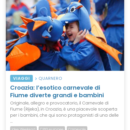
VIAGGI
QUARNERO
Croazia: l’esotico carnevale di
Fiume diverte grandi e bambini
Originale, allegro e provocatorio, il Carnevale di
Fiume (Rijeka), in Croazia, è una piacevole scoperta
per i bambini, che qui sono protagonisti di una delle
...
Idee Weekend
Città europee
Carnevale