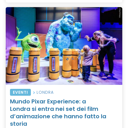
EVENTI
LONDRA
Mundo Pixar Experience: a
Londra si entra nei set dei film
d’animazione che hanno fatto la
storia