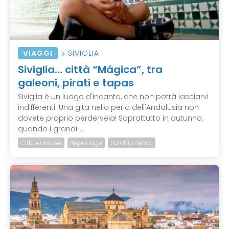
VIAGGI
SIVIGLIA
Siviglia… città “Mágica”, tra
galeoni, pirati e tapas
Siviglia è un luogo d'incanto, che non potrà lasciarvi
indifferenti. Una gita nella perla dell'Andalusia non
dovete proprio perdervela! Soprattutto in autunno,
quando i grandi ...
Città europee
Reportage
Parchi a tema