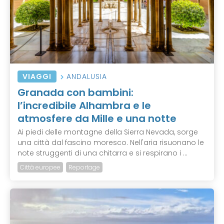
VIAGGI
ANDALUSIA
Granada con bambini:
l’incredibile Alhambra e le
atmosfere da Mille e una notte
Ai piedi delle montagne della Sierra Nevada, sorge
una città dal fascino moresco. Nell'aria risuonano le
note struggenti di una chitarra e si respirano i ...
Città europee
Reportage