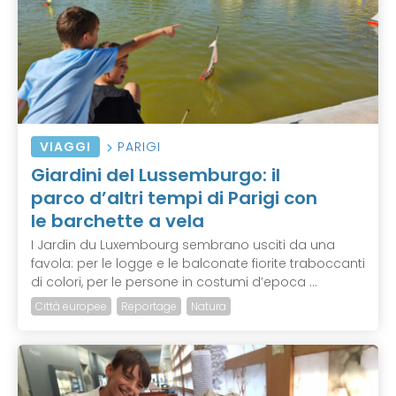
VIAGGI
PARIGI
Giardini del Lussemburgo: il
parco d’altri tempi di Parigi con
le barchette a vela
I Jardin du Luxembourg sembrano usciti da una
favola: per le logge e le balconate fiorite traboccanti
di colori, per le persone in costumi d’epoca ...
Città europee
Reportage
Natura