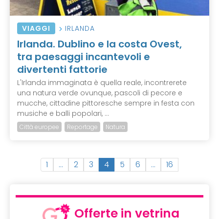
VIAGGI
IRLANDA
Irlanda. Dublino e la costa Ovest,
tra paesaggi incantevoli e
divertenti fattorie
L'Irlanda immaginata è quella reale, incontrerete
una natura verde ovunque, pascoli di pecore e
mucche, cittadine pittoresche sempre in festa con
musiche e balli popolari, ...
Città europee
Reportage
Natura
(
1
…
2
3
4
5
6
…
16
c
u
r
r
Offerte in vetrina
e