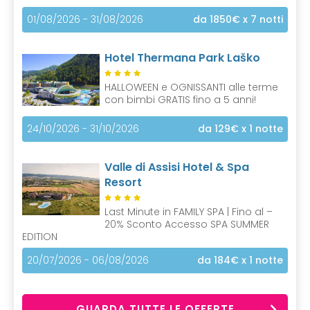
01/08/2026 - 31/08/2026
da 1850€
x 7 notti
Hotel Thermana Park Laško
HALLOWEEN e OGNISSANTI alle terme
con bimbi GRATIS fino a 5 anni!
24/10/2026 - 31/10/2026
da 129€
x 1 notte
Valle di Assisi Hotel & Spa
Resort
Last Minute in FAMILY SPA | Fino al –
20% Sconto Accesso SPA SUMMER
EDITION
20/07/2026 - 06/08/2026
da 184€
x 1 notte
GUARDA TUTTE LE OFFERTE