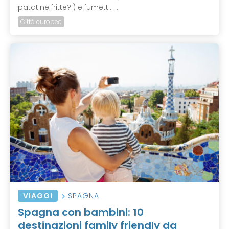
patatine fritte?!) e fumetti. ...
Città europee
VIAGGI
SPAGNA
Spagna con bambini: 10
destinazioni family friendly da