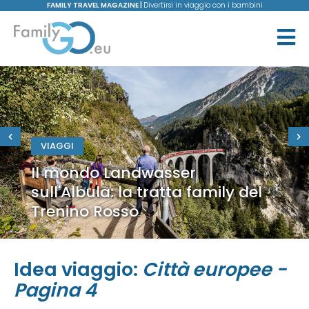
FAMILY TRAVEL MAGAZINE |
Divertirsi in viaggio con i bambini
VIAGGI
Il mondo Landwasser
sull'Albula: la tratta family del
Trenino Rosso
Idea viaggio:
Città europee -
Pagina 4