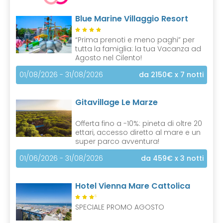
n
Blue Marine Villaggio Resort
t
)
“Prima prenoti e meno paghi” per
tutta la famiglia: la tua Vacanza ad
Agosto nel Cilento!
01/08/2026 - 31/08/2026
da 2150€
x 7 notti
Gitavillage Le Marze
Offerta fino a -10%: pineta di oltre 20
ettari, accesso diretto al mare e un
super parco avventura!
01/06/2026 - 31/08/2026
da 459€
x 3 notti
Hotel Vienna Mare Cattolica
S
SPECIALE PROMO AGOSTO