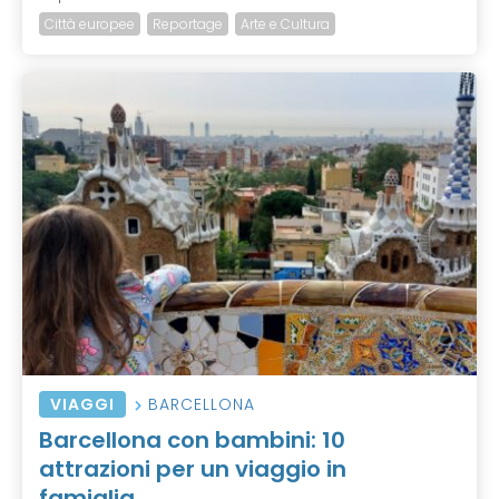
Città europee
Reportage
Arte e Cultura
VIAGGI
BARCELLONA
Barcellona con bambini: 10
attrazioni per un viaggio in
famiglia