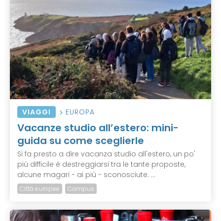
VIAGGI
EUROPA
Vacanze studio all’estero: mini-
guida su come sceglierle
Si fa presto a dire vacanza studio all'estero, un po'
più difficile è destreggiarsi tra le tante proposte,
alcune magari - ai più - sconosciute. ...
Città europee
Campus