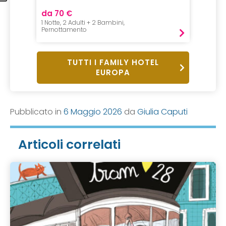
da 70 €
da 23
1 Notte, 2 Adulti + 2 Bambini,
1 Notte,
Pernottamento
Mezza P
TUTTI I FAMILY HOTEL
EUROPA
Pubblicato in
6 Maggio 2026
da
Giulia Caputi
Articoli correlati