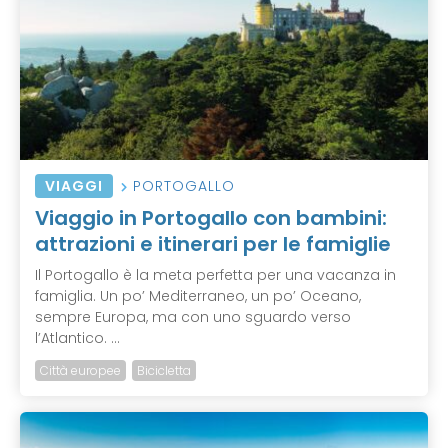
VIAGGI
PORTOGALLO
Viaggio in Portogallo con bambini:
attrazioni e itinerari per le famiglie
Il Portogallo è la meta perfetta per una vacanza in
famiglia. Un po’ Mediterraneo, un po’ Oceano,
sempre Europa, ma con uno sguardo verso
l’Atlantico. ...
Città europee
Bicicletta