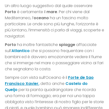
Un altro luogo suggestivo dal quale osservare
Porto
è certamente il
mare
. Per chi viene dal
Mediterraneo, l’
oceano
ha un fascino molto
particolare. Le onde sono più lunghe, l’orizzonte è
più lontano, l’immensità ci parla di viaggi, scoperte e
navigatori.
Porto
ha inoltre fantastiche
spiagge
affacciate
sull’
Atlantico
che si possono frequentare con i
bambini ed è davvero emozionante vedere il fiume
che si immerge nel mare o passeggiare vicino ai fari
che segnalano la costa.
Sempre con vista sull’Oceano è il
Forte de Sao
Francisco Xavier
,
detto anche
Castelo do
Queijo
per la pianta quadrangolare che ricorda
una forma di formaggio; era per noi una tappa
obbligata visto l’interesse di nostro figlio per le storie
di pirati, e quale bambino può rimanere indifferente