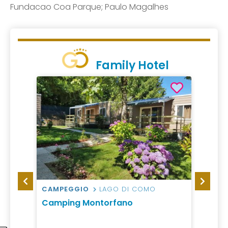
Fundacao Coa Parque; Paulo Magalhes
Family Hotel
ORTI
CAMPEGGIO
LAGO DI COMO
HOTEL
ndaya
Camping Montorfano
voco®