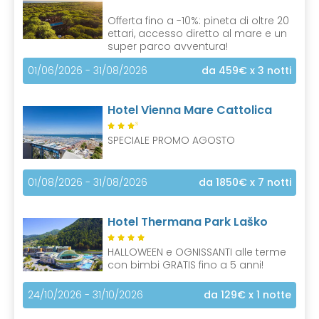
Offerta fino a -10%: pineta di oltre 20
ettari, accesso diretto al mare e un
super parco avventura!
01/06/2026 - 31/08/2026
da 459€
x 3 notti
Hotel Vienna Mare Cattolica
S
SPECIALE PROMO AGOSTO
01/08/2026 - 31/08/2026
da 1850€
x 7 notti
Hotel Thermana Park Laško
HALLOWEEN e OGNISSANTI alle terme
con bimbi GRATIS fino a 5 anni!
24/10/2026 - 31/10/2026
da 129€
x 1 notte