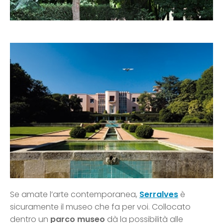
Se amate l’arte contemporanea,
Serralves
è
sicuramente il museo che fa per voi. Collocato
dentro un
parco museo
dà la possibilità alle