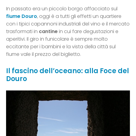
In passato era un piccolo borgo affacciato sul
fiume
Douro
, oggi è a tutti gli effetti un quartiere
con i tipici capannoni industriali del vino e il mercato
trasformati in
cantine
in cui fare degustazioni e
aperitivi. Il giro in funicolare è sempre molto
eccitante per i bambini e la vista della città sul
fiume vale il prezzo del biglietto.
Il fascino dell’oceano: alla Foce del
Douro