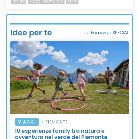
Natura
Viaggi nel mondo
Mare
Idee per te
da Familygo SPECIAL
VIAGGI
PIEMONTE
10 esperienze family tra natura e
avventura nel verde del Piemonte