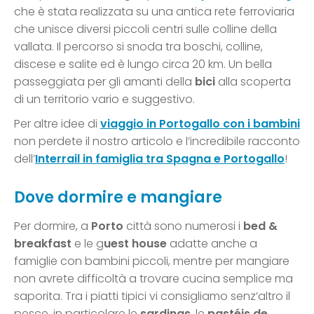
che è stata realizzata su una antica rete ferroviaria
che unisce diversi piccoli centri sulle colline della
vallata. Il percorso si snoda tra boschi, colline,
discese e salite ed è lungo circa 20 km. Un bella
passeggiata per gli amanti della
bici
alla scoperta
di un territorio vario e suggestivo.
Per altre idee di
viaggio in Portogallo con i bambini
non perdete il nostro articolo e l’incredibile racconto
dell’
Interrail in famiglia tra Spagna e Portogallo
!
Dove dormire e mangiare
Per dormire, a
Porto
città sono numerosi i
bed &
breakfast
e le g
uest house
adatte anche a
famiglie con bambini piccoli, mentre per mangiare
non avrete difficoltà a trovare cucina semplice ma
saporita. Tra i piatti tipici vi consigliamo senz’altro il
pesce, in particolare le
sardinas
, le
pastéis de