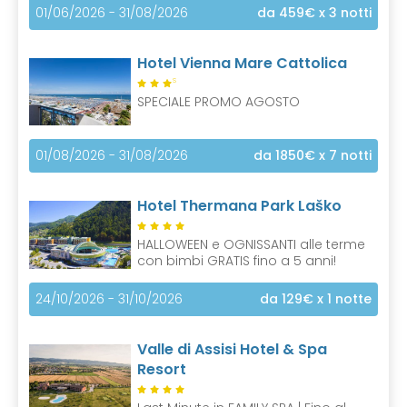
01/06/2026 - 31/08/2026
da 459€
x 3 notti
Hotel Vienna Mare Cattolica
S
SPECIALE PROMO AGOSTO
01/08/2026 - 31/08/2026
da 1850€
x 7 notti
Hotel Thermana Park Laško
HALLOWEEN e OGNISSANTI alle terme
con bimbi GRATIS fino a 5 anni!
24/10/2026 - 31/10/2026
da 129€
x 1 notte
Valle di Assisi Hotel & Spa
Resort