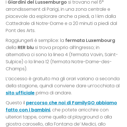
I
Giardini del Lussemburgo
si trovano nel 6°
arrondissement di Parigi, in una zona centrale e
piacevole da esplorare anche a piedi, a 1 km dalla
Cattedrale di Notre-Dame e a 20 minuti a piedi dal
Pont des Arts.
Raggiungerli è semplice: la
fermata Luxembourg
della
RER blu
si trova proprio all’ingresso; in
alternativa ci sono la linea 4 (fermata Vavin, Saint-
Sulpice) o la linea 12 (fermata Notre-Dame-des-
Champs).
L’accesso è gratuito ma gli orari variano a seconda
della stagione, quindi conviene dare un’occhiata al
sito ufficiale
prima di andare.
Questo il
percorso che noi di FamilyGO abbiamo
fatto con i bambini
, che potete arricchire con
ulteriori tappe, come quella al playground o alla
giostra carosello, alla Fontana de’ Medici, allo