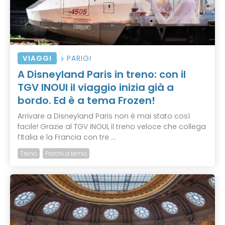
VIAGGI
PARIGI
A Disneyland Paris in treno: con il
TGV INOUI il viaggio inizia già a
bordo. Ed è a tema Frozen!
Arrivare a Disneyland Paris non è mai stato così
facile! Grazie al TGV INOUI, il treno veloce che collega
l’Italia e la Francia con tre ...
Treno
Parchi a tema