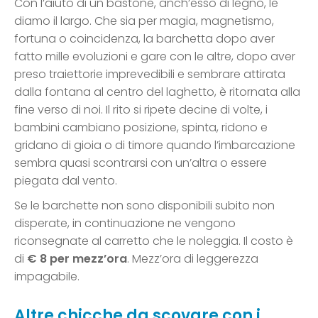
Con l’aiuto di un bastone, anch’esso di legno, le
diamo il largo. Che sia per magia, magnetismo,
fortuna o coincidenza, la barchetta dopo aver
fatto mille evoluzioni e gare con le altre, dopo aver
preso traiettorie imprevedibili e sembrare attirata
dalla fontana al centro del laghetto, è ritornata alla
fine verso di noi. Il rito si ripete decine di volte, i
bambini cambiano posizione, spinta, ridono e
gridano di gioia o di timore quando l’imbarcazione
sembra quasi scontrarsi con un’altra o essere
piegata dal vento.
Se le barchette non sono disponibili subito non
disperate, in continuazione ne vengono
riconsegnate al carretto che le noleggia. Il costo è
di
€ 8 per mezz’ora
. Mezz’ora di leggerezza
impagabile.
Altre chicche da scovare con i