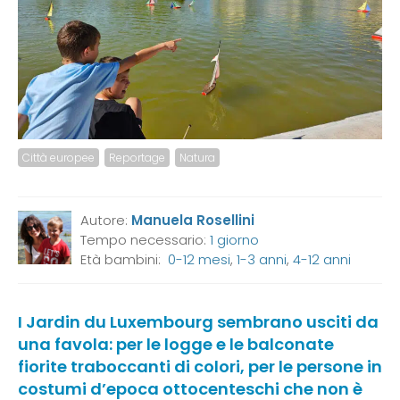
Città europee
Reportage
Natura
Autore:
Manuela Rosellini
Tempo necessario:
1 giorno
Età bambini:
0-12 mesi
,
1-3 anni
,
4-12 anni
I Jardin du Luxembourg sembrano usciti da
una favola: per le logge e le balconate
fiorite traboccanti di colori, per le persone in
costumi d’epoca ottocenteschi che non è