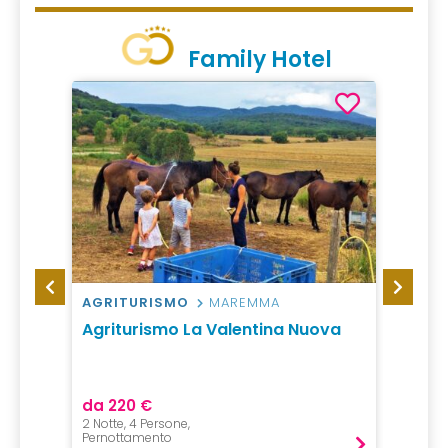
Family Hotel
AGRITURISMO
MAREMMA
CAMP
Agriturismo La Valentina Nuova
Europ
da 220 €
da 50
2 Notte, 4 Persone,
1 Notte,
Pernottamento
Pernot