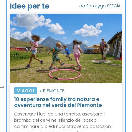
Idee per te
da Familygo SPECIAL
VIAGGI
PIEMONTE
10 esperienze family tra natura e
avventura nel verde del Piemonte
Osservare i lupi da una torretta, ascoltare il
bramito dei cervi nel silenzio del bosco,
camminare a piedi nudi attraverso postazioni