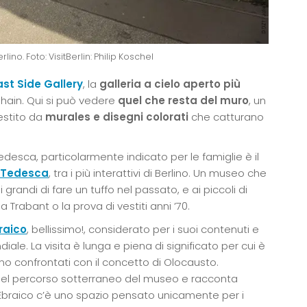
lino. Foto: VisitBerlin: Philip Koschel
ast Side Gallery
, la
galleria a cielo aperto più
shain. Qui si può vedere
quel che resta del muro
, un
estito da
murales e disegni colorati
che catturano
desca, particolarmente indicato per le famiglie è il
 Tedesca
, tra i più interattivi di Berlino. Un museo che
randi di fare un tuffo nel passato, e ai piccoli di
 Trabant o la prova di vestiti anni ’70.
raico
, bellissimo!, considerato per i suoi contenuti e
ale. La visita è lunga e piena di significato per cui è
ono confrontati con il concetto di Olocausto.
 nel percorso sotterraneo del museo e racconta
o Ebraico c’è uno spazio pensato unicamente per i