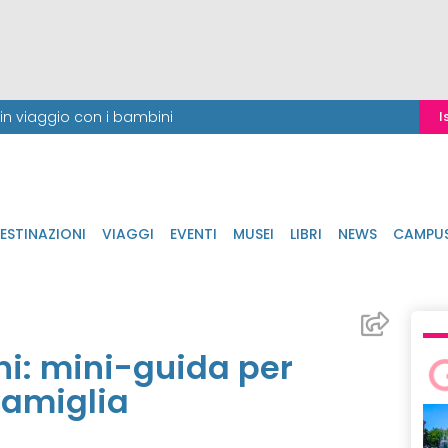
i in viaggio con i bambini
I
ESTINAZIONI
VIAGGI
EVENTI
MUSEI
LIBRI
NEWS
CAMPU
ni: mini-guida per
 famiglia