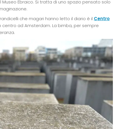
l Museo Ebraico. Si tratta di uno spazio pensato solo
immaginazione.
andicelli che magari hanno letto il diario è il
Centro
o centro ad Amsterdam. La bimba, per sempre
eranza.