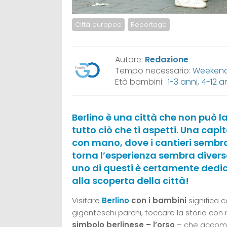
Città europee
Reportage
Autore:
Redazione
Tempo necessario:
Weekend,
Età bambini:
1-3 anni
,
4-12 a
Berlino è una città che non può la
tutto ciò che ti aspetti. Una capi
con mano, dove i cantieri sembra
torna l’esperienza sembra diversa.
uno di questi è certamente dedic
alla scoperta della città!
Visitare
Berlino
con i bambini
significa c
giganteschi parchi, toccare la storia con 
simbolo berlinese – l’orso
– che accompa