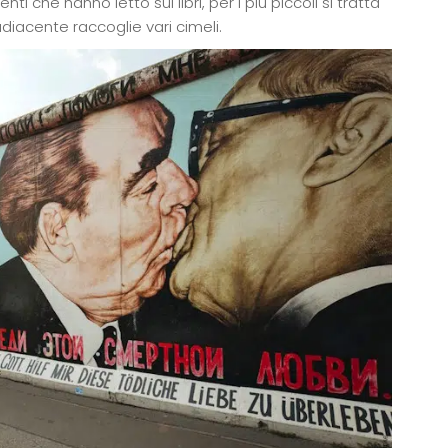
i che hanno letto sui libri, per i più piccoli si tratta
iacente raccoglie vari cimeli.