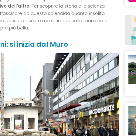
vo dell’altro
. Per scoprire la storia o la scienza,
affascinare da questa splendida quanto insolita
prio passato oscuro ma si rimbocca le maniche e
re più bella.
i: si inizia dal Muro