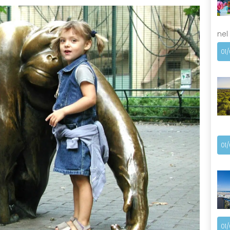
nel
01
01
01