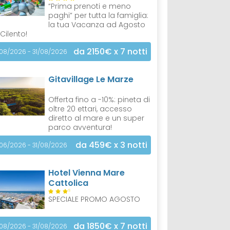
“Prima prenoti e meno
paghi” per tutta la famiglia:
la tua Vacanza ad Agosto
 Cilento!
da 2150€
x 7 notti
/08/2026 - 31/08/2026
Gitavillage Le Marze
Offerta fino a -10%: pineta di
oltre 20 ettari, accesso
diretto al mare e un super
parco avventura!
da 459€
x 3 notti
/06/2026 - 31/08/2026
Hotel Vienna Mare
Cattolica
S
SPECIALE PROMO AGOSTO
da 1850€
x 7 notti
/08/2026 - 31/08/2026