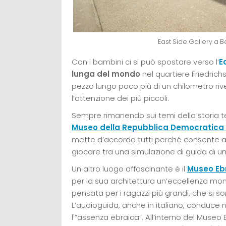
East Side Gallery a Ber
Con i bambini ci si può spostare verso l’
E
lunga del mondo
nel quartiere Friedrich
pezzo lungo poco più di un chilometro riv
l’attenzione dei più piccoli.
Sempre rimanendo sui temi della storia te
Museo della Repubblica Democratica
mette d’accordo tutti perché consente ai g
giocare tra una simulazione di guida di una
Un altro luogo affascinante è il
Museo Eb
per la sua architettura un’eccellenza mondi
pensata per i ragazzi più grandi, che si s
L’audioguida, anche in italiano, conduce
l'”assenza ebraica”. All’interno del Muse