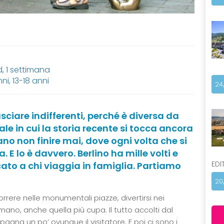
 1 settimana
nni
,
13-18 anni
24
sciare indifferenti, perché è diversa da
tale in cui la storia recente si tocca ancora
no non finire mai, dove ogni volta che si
 E lo è davvero. Berlino ha mille volti e
EDI
ato a chi viaggia in famiglia. Partiamo
20
orrere nelle monumentali piazze, divertirsi nei
mano, anche quella più cupa. Il tutto accolti dal
gna un po’ ovunque il visitatore. E poi ci sono i