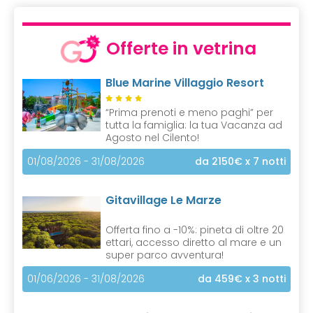
u
r
r
Offerte in vetrina
e
n
Blue Marine Villaggio Resort
t
)
“Prima prenoti e meno paghi” per
tutta la famiglia: la tua Vacanza ad
Agosto nel Cilento!
01/08/2026 - 31/08/2026
da 2150€
x 7 notti
Gitavillage Le Marze
Offerta fino a -10%: pineta di oltre 20
ettari, accesso diretto al mare e un
super parco avventura!
01/06/2026 - 31/08/2026
da 459€
x 3 notti