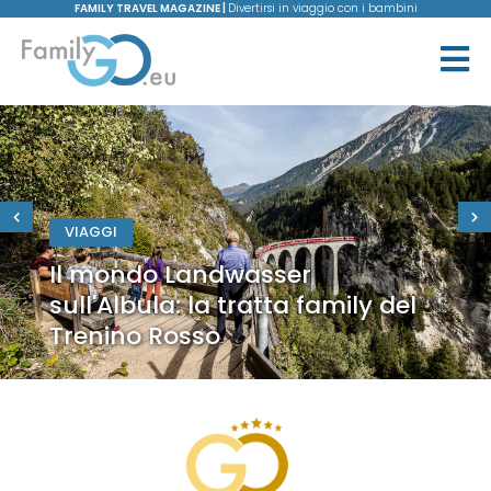
FAMILY TRAVEL MAGAZINE |
Divertirsi in viaggio con i bambini
VIAGGI
Il mondo Landwasser
sull'Albula: la tratta family del
Trenino Rosso