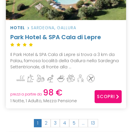
HOTEL
SARDEGNA
,
GALLURA
Park Hotel & SPA Cala di Lepre
Il Park Hotel & SPA Cala di Lepre si trova a 3 km da
Palau, famosa località della Gallura nella Sardegna
Settentrionale, di fronte alla ...
98 €
prezzi a partire da
SCOPRI
1 Notte, 1 Adulto, Mezza Pensione
(
1
2
3
4
5
…
13
c