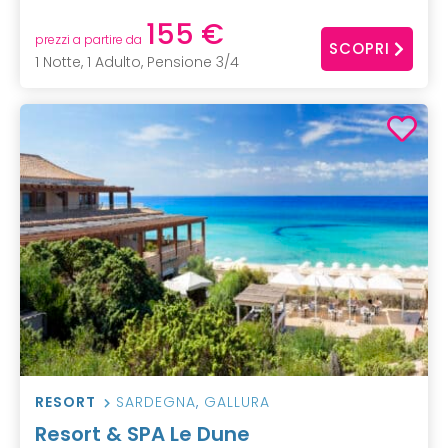
155 €
prezzi a partire da
SCOPRI
1 Notte, 1 Adulto, Pensione 3/4
RESORT
SARDEGNA
,
GALLURA
Resort & SPA Le Dune