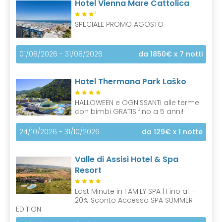
Hotel Vienna Mare Cattolica
S
SPECIALE PROMO AGOSTO
01/08/2026 - 31/08/2026
da 1850€
x 7 notti
Hotel Thermana Park Laško
HALLOWEEN e OGNISSANTI alle terme
con bimbi GRATIS fino a 5 anni!
24/10/2026 - 31/10/2026
da 129€
x 1 notte
Valle di Assisi Hotel & Spa
Resort
Last Minute in FAMILY SPA | Fino al –
20% Sconto Accesso SPA SUMMER
EDITION