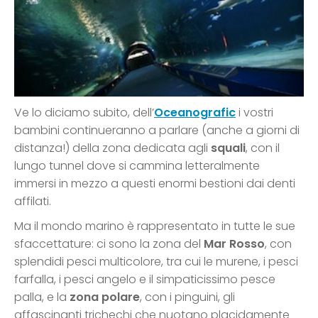
Ve lo diciamo subito, dell’
Oceanografic
i vostri
bambini continueranno a parlare (anche a giorni di
distanza!) della zona dedicata agli
squali
, con il
lungo tunnel dove si cammina letteralmente
immersi in mezzo a questi enormi bestioni dai denti
affilati.
Ma il mondo marino è rappresentato in tutte le sue
sfaccettature: ci sono la zona del
Mar Rosso
, con
splendidi pesci multicolore, tra cui le murene, i pesci
farfalla, i pesci angelo e il simpaticissimo pesce
palla, e la
zona polare
, con i pinguini, gli
affascinanti trichechi che nuotano placidamente