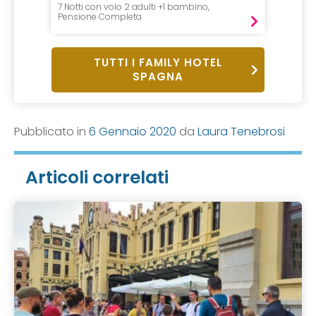
7 Notti con volo 2 adulti +1 bambino,
1 Notte,
Pensione Completa
Pensio
TUTTI I FAMILY HOTEL
SPAGNA
Pubblicato in
6 Gennaio 2020
da
Laura Tenebrosi
Articoli correlati