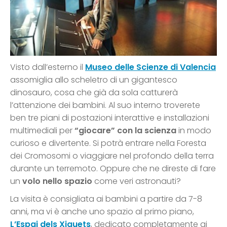
Visto dall’esterno il
Museo delle Scienze
di Valencia
assomiglia allo scheletro di un gigantesco
dinosauro, cosa che già da sola catturerà
l’attenzione dei bambini. Al suo interno troverete
ben tre piani di postazioni interattive e installazioni
multimediali per
“giocare” con la scienza
in modo
curioso e divertente. Si potrà entrare nella Foresta
dei Cromosomi o viaggiare nel profondo della terra
durante un terremoto. Oppure che ne direste di fare
un
volo nello spazio
come veri astronauti?
La visita è consigliata ai bambini a partire da 7-8
anni, ma vi è anche uno spazio al primo piano,
L’Espai dels Xiquets
, dedicato completamente ai