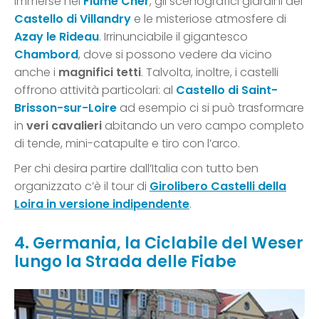
immerse nel
Fiume Cher
, gli scenografici giardini del
Castello di Villandry
e le misteriose atmosfere di
Azay le Rideau
. Irrinunciabile il gigantesco
Chambord
, dove si possono vedere da vicino
anche i
magnifici tetti
. Talvolta, inoltre, i castelli
offrono attività particolari: al
Castello di Saint-
Brisson-sur-Loire
ad esempio ci si può trasformare
in
veri cavalieri
abitando un vero campo completo
di tende, mini-catapulte e tiro con l’arco.
Per chi desira partire dall’Italia con tutto ben
organizzato c’è il tour di
Girolibero Castelli della
Loira in versione indipendente
.
4. Germania, la Ciclabile del Weser
lungo la Strada delle Fiabe