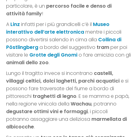
particolare, è un
percorso facile e denso di
attività family
!
A
Linz
infatti per i più grandicelli c’è il
Museo
interattivo dell’arte elettronica
mentre i piccoli
possono divertirsi salendo in cima alla
Collina di
Pöstlingberg
a bordo del suggestivo
tram
per poi
visitare le
Grotte degli Gnomi
o fare amicizia con gli
animali dello zoo
.
Lungo il tragitto invece si incontrano
castelli,
villaggi celtici, dolci laghetti, parchi acquatici
e si
possono fare traversate del fiume a bordo di
pittoreschi
traghetti
di legno
. E se mamma e papà,
nella regione vinicola della
Wachau
, potranno
degustare ottimi vini e formaggi
, i piccoli
potranno assaggiare una deliziosa
marmellata di
albicocche
.