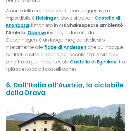
per tutte le età.
A nord della capitale una tappa suggestiva e
imperdibile è
Helsingør
, dove si trova il
Castello di
Kronborg
, il maniero in cui
Shakespeare ambientò
l’Amleto
.
Odense
invece, a due ore da
Copenhagen, è un luogo magico dedicato
interamente alle
fiabe di Andersen
che qui nacque
nel 1805 e città ciclabile per eccellenza. A circa 35
km si trova poi l’incantevole
Castello di Egeskov
, tra
i più spettacolari castelli danesi.
6. Dall’Italia all’Austria, la ciclabile
della Drava