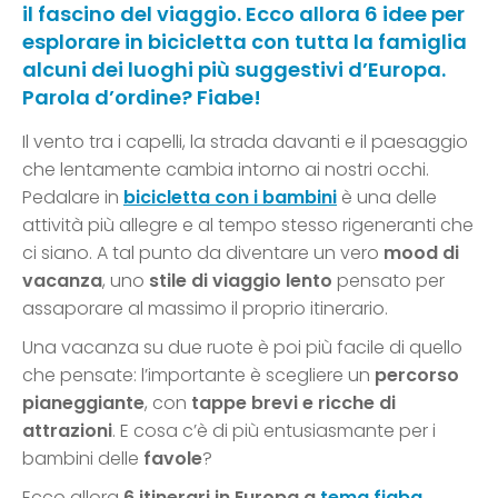
il fascino del viaggio. Ecco allora 6 idee per
esplorare in bicicletta con tutta la famiglia
alcuni dei luoghi più suggestivi d’Europa.
Parola d’ordine? Fiabe!
Il vento tra i capelli, la strada davanti e il paesaggio
che lentamente cambia intorno ai nostri occhi.
Pedalare in
bicicletta con i bambini
è una delle
attività più allegre e al tempo stesso rigeneranti che
ci siano. A tal punto da diventare un vero
mood di
vacanza
, uno
stile di viaggio lento
pensato per
assaporare al massimo il proprio itinerario.
Una vacanza su due ruote è poi più facile di quello
che pensate: l’importante è scegliere un
percorso
pianeggiante
, con
tappe brevi e ricche di
attrazioni
. E cosa c’è di più entusiasmante per i
bambini delle
favole
?
Ecco allora
6 itinerari in Europa a
tema fiaba