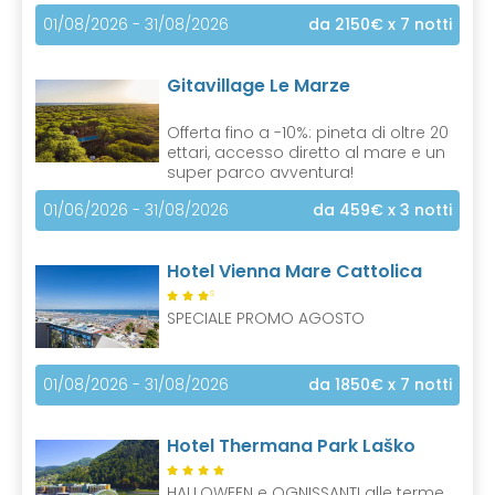
01/08/2026 - 31/08/2026
da 2150€
x 7 notti
Gitavillage Le Marze
Offerta fino a -10%: pineta di oltre 20
ettari, accesso diretto al mare e un
super parco avventura!
01/06/2026 - 31/08/2026
da 459€
x 3 notti
Hotel Vienna Mare Cattolica
S
SPECIALE PROMO AGOSTO
01/08/2026 - 31/08/2026
da 1850€
x 7 notti
Hotel Thermana Park Laško
HALLOWEEN e OGNISSANTI alle terme