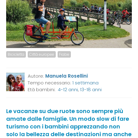
Bicicletta
Città europee
Fiabe
Autore:
Manuela Rosellini
Tempo necessario:
1 settimana
Età bambini:
4-12 anni
,
13-18 anni
Le vacanze su due ruote sono sempre più
amate dalle famiglie. Un modo slow di fare
turismo con i bambini apprezzando non
solo la bellezza delle destinazioni ma anche