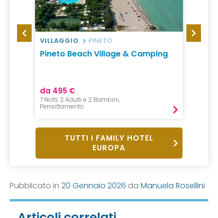
INA
VILLAGGIO
PINETO
HOTEL
y
Pineto Beach Village & Camping
Famil
Adria
da 495 €
da 111
7 Notti, 2 Adulti e 2 Bambini,
7 Notti, 
Pernottamento
All incl
TUTTI I FAMILY HOTEL
EUROPA
Pubblicato in
20 Gennaio 2026
da
Manuela Rosellini
Articoli correlati