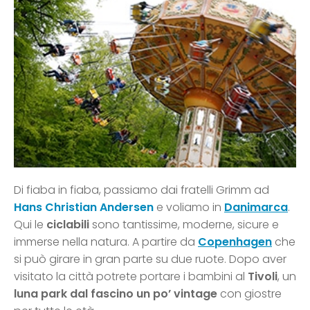
Di fiaba in fiaba, passiamo dai fratelli Grimm ad
Hans Christian Andersen
e voliamo in
Danimarca
.
Qui le
ciclabili
sono tantissime, moderne, sicure e
immerse nella natura. A partire da
Copenhagen
che
si può girare in gran parte su due ruote. Dopo aver
visitato la città potrete portare i bambini al
Tivoli
, un
luna park dal fascino un po’ vintage
con giostre