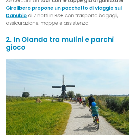
Se cercate un
tour con le tappe già organizzate
Girolibero
propone un
pacchet
t
o di viaggio sul
Danubio
di 7 notti in B&B con trasporto bagagli,
assicurazione, mappe e assistenza.
2. In Olanda tra mulini e parchi
gioco