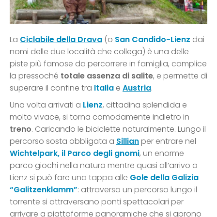
La
Ciclabile della Drava
(o
San Candido-Lienz
dai
nomi delle due località che collega) è una delle
piste più famose da percorrere in famiglia, complice
la pressoché
totale assenza di salite
, e permette di
superare il confine tra
Italia
e
Austria
.
Una volta arrivati a
Lienz
, cittadina splendida e
molto vivace, si torna comodamente indietro in
treno
. Caricando le biciclette naturalmente. Lungo il
percorso sosta obbligata a
Sillian
per entrare nel
Wichtelpark, il Parco degli gnomi
, un enorme
parco giochi nella natura mentre quasi all’arrivo a
Lienz si può fare una tappa alle
Gole della Galizia
“Galitzenklamm”
: attraverso un percorso lungo il
torrente si attraversano ponti spettacolari per
arrivare a piattaforme panoramiche che si aprono