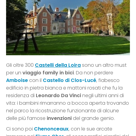
Gli oltre 300
Castelli della Loira
sono un altro must
per un
viaggio family in bici
. Da non perdere
Amboise
con il
Castello di Clos-Lucé
, fiabesco
edificio in pietra bianca e mattoni rosati che fu la
residenza di
Leonardo Da Vinci
negli ultimi anni di
vita: i bambini rimarranno a bocca aperta trovando
nel parco la ricostruzione funzionante di alcune
delle più famose
invenzioni
del grande genio.
Ci sono poi
Chenonceaux
, con le sue arcate