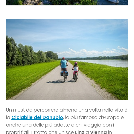
Un must da percorrere almeno una volta nella vita è
la
Ciclabile del Danubio
, la più famosa d’Europa e
anche una delle più adatte a chi viaggia con i
propri figli. Il tratto che unisce
Linz
a
Vienna
in