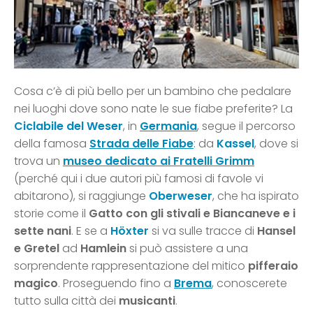
Cosa c’è di più bello per un bambino che pedalare
nei luoghi dove sono nate le sue fiabe preferite? La
Ciclabile del Weser
, in
Germania
, segue il percorso
della famosa
Strada delle Fiabe
: da
Kassel
, dove si
trova un
museo dedicato ai Fratelli Grimm
(perché qui i due autori più famosi di favole vi
abitarono), si raggiunge
Oberweser
, che ha ispirato
storie come il
Gatto con gli stivali e Biancaneve e i
sette nani
. E se a
Höxter
si va sulle tracce di
Hansel
e Gretel
ad
Hamlein
si può assistere a una
sorprendente rappresentazione del mitico
pifferaio
magico
. Proseguendo fino a
Brema
, conoscerete
tutto sulla città dei
musicanti
.