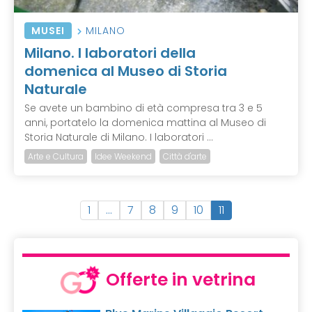
MUSEI
MILANO
Milano. I laboratori della
domenica al Museo di Storia
Naturale
Se avete un bambino di età compresa tra 3 e 5
anni, portatelo la domenica mattina al Museo di
Storia Naturale di Milano. I laboratori ...
Arte e Cultura
Idee Weekend
Città d'arte
(
1
…
7
8
9
10
11
c
u
r
r
Offerte in vetrina
e
n