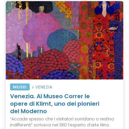
MUSEI
VENEZIA
Venezia. Al Museo Correr le
opere di Klimt, uno dei pionieri
del Moderno
“Accade spesso che i visitatori sorridano o restino
indifferenti” scriveva nel 1910 l’esperto d’arte Nino