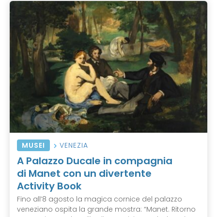
MUSEI
VENEZIA
A Palazzo Ducale in compagnia
di Manet con un divertente
Activity Book
Fino all’8 agosto la magica cornice del palazzo
veneziano ospita la grande mostra: “Manet. Ritorno