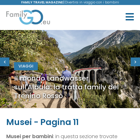
FAMILY TRAVEL MAGAZINE |
Divertirsi in viaggio con i bambini
VIAGGI
Il mondo Landwasser
sull'Albula: la tratta family del
Trenino Rosso
Musei - Pagina 11
Musei per bambini
: in questa sezione trovate