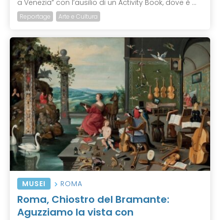
a Venezia” con l’ausilio di un Activity Book, dove è ...
Reportage
Arte e Cultura
MUSEI
ROMA
Roma, Chiostro del Bramante:
Aguzziamo la vista con