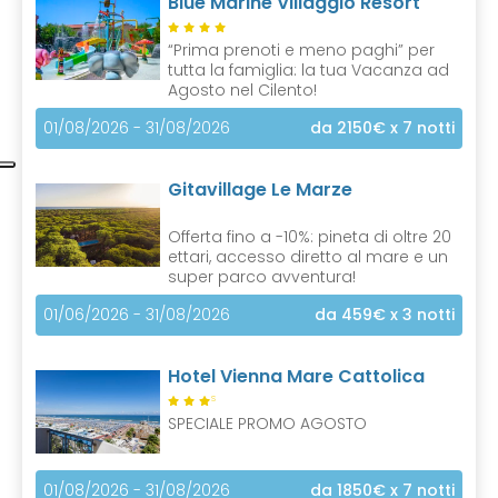
Blue Marine Villaggio Resort
t
)
“Prima prenoti e meno paghi” per
tutta la famiglia: la tua Vacanza ad
Agosto nel Cilento!
01/08/2026 - 31/08/2026
da 2150€
x 7 notti
Gitavillage Le Marze
Offerta fino a -10%: pineta di oltre 20
ettari, accesso diretto al mare e un
super parco avventura!
01/06/2026 - 31/08/2026
da 459€
x 3 notti
Hotel Vienna Mare Cattolica
S
SPECIALE PROMO AGOSTO
01/08/2026 - 31/08/2026
da 1850€
x 7 notti