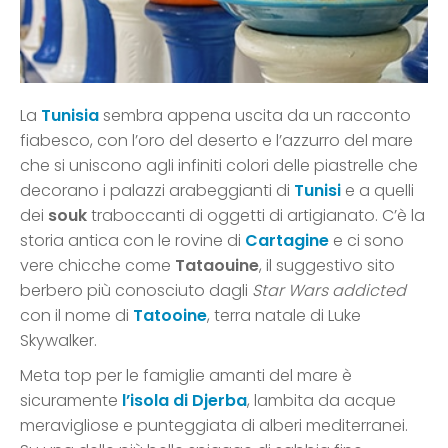
La
Tunisia
sembra appena uscita da un racconto
fiabesco, con l’oro del deserto e l’azzurro del mare
che si uniscono agli infiniti colori delle piastrelle che
decorano i palazzi arabeggianti di
Tunisi
e a quelli
dei
souk
traboccanti di oggetti di artigianato. C’è la
storia antica con le rovine di
Cartagine
e ci sono
vere chicche come
Tataouine
, il suggestivo sito
berbero più conosciuto dagli
Star Wars addicted
con il nome di
Tatooine
, terra natale di Luke
Skywalker.
Meta top per le famiglie amanti del mare è
sicuramente
l’isola di Djerba
, lambita da acque
meravigliose e punteggiata di alberi mediterranei.