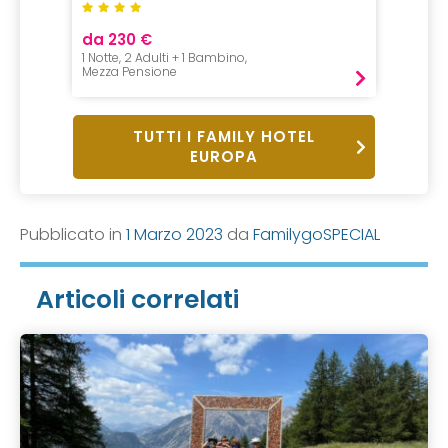
da 230 €
da 50
1 Notte, 2 Adulti + 1 Bambino,
1 Notte,
Mezza Pensione
Pernot
TUTTI I FAMILY HOTEL
EUROPA
Pubblicato in
1 Marzo 2023
da
FamilygoSPECIAL
Articoli correlati