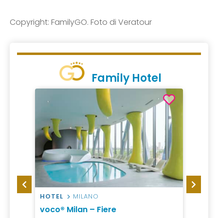
Copyright: FamilyGO. Foto di Veratour
Family Hotel
HOTEL
MILANO
CAMP
sort
voco® Milan – Fiere
Europ