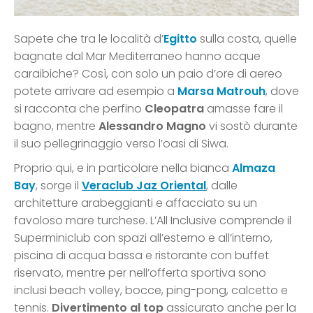
Sapete che tra le località d’
Egitto
sulla costa, quelle
bagnate dal Mar Mediterraneo hanno acque
caraibiche? Così, con solo un paio d’ore di aereo
potete arrivare ad esempio a
Marsa Matrouh
, dove
si racconta che perfino
Cleopatra
amasse fare il
bagno, mentre
Alessandro Magno
vi sostò durante
il suo pellegrinaggio verso l’oasi di Siwa.
Proprio qui, e in particolare nella bianca
Almaza
Bay
, sorge il
Veraclub Jaz Oriental
, dalle
architetture arabeggianti e affacciato su un
favoloso mare turchese. L’All Inclusive comprende il
Superminiclub con spazi all’esterno e all’interno,
piscina di acqua bassa e ristorante con buffet
riservato, mentre per nell’offerta sportiva sono
inclusi beach volley, bocce, ping-pong, calcetto e
tennis.
Divertimento al top
assicurato anche per la