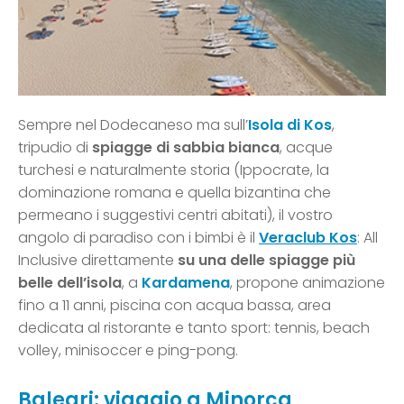
Sempre nel Dodecaneso ma sull’
Isola di Kos
,
tripudio di
spiagge di sabbia bianca
, acque
turchesi e naturalmente storia (Ippocrate, la
dominazione romana e quella bizantina che
permeano i suggestivi centri abitati), il vostro
angolo di paradiso con i bimbi è il
Veraclub Kos
: All
Inclusive direttamente
su una delle spiagge più
belle dell’isola
, a
Kardamena
, propone animazione
fino a 11 anni, piscina con acqua bassa, area
dedicata al ristorante e tanto sport: tennis, beach
volley, minisoccer e ping-pong.
Baleari: viaggio a Minorca,