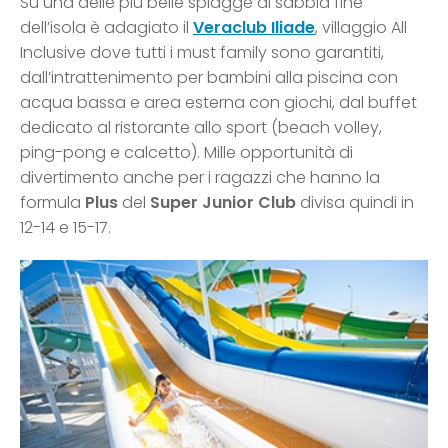
Su una delle più belle spiagge di sabbia fine
dell’isola è adagiato il
Veraclub Iliade
, villaggio All
Inclusive dove tutti i must family sono garantiti,
dall’intrattenimento per bambini alla piscina con
acqua bassa e area esterna con giochi, dal buffet
dedicato al ristorante allo sport (beach volley,
ping-pong e calcetto). Mille opportunità di
divertimento anche per i ragazzi che hanno la
formula
Plus
del
Super Junior Club
divisa quindi in
12-14 e 15-17.