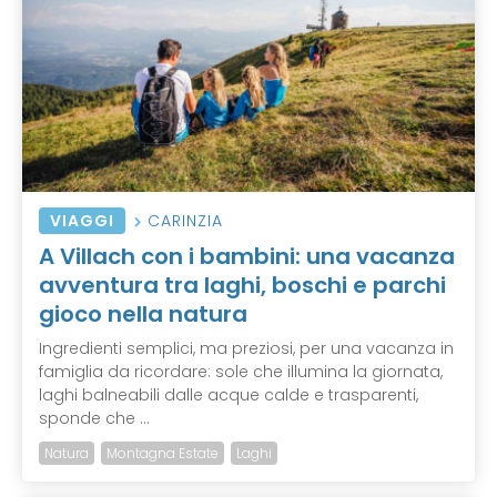
VIAGGI
CARINZIA
A Villach con i bambini: una vacanza
avventura tra laghi, boschi e parchi
gioco nella natura
Ingredienti semplici, ma preziosi, per una vacanza in
famiglia da ricordare: sole che illumina la giornata,
laghi balneabili dalle acque calde e trasparenti,
sponde che ...
Natura
Montagna Estate
Laghi