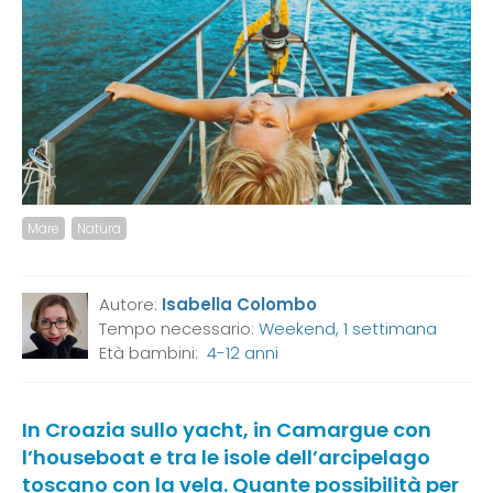
Mare
Natura
Autore:
Isabella Colombo
Tempo necessario:
Weekend, 1 settimana
Età bambini:
4-12 anni
In Croazia sullo yacht, in Camargue con
l’houseboat e tra le isole dell’arcipelago
toscano con la vela. Quante possibilità per