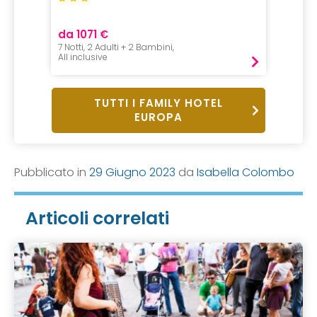
da 1071 €
da 90
7 Notti, 2 Adulti + 2 Bambini,
1 Notte,
All inclusive
Pernot
TUTTI I FAMILY HOTEL
EUROPA
Pubblicato in
29 Giugno 2023
da
Isabella Colombo
Articoli correlati