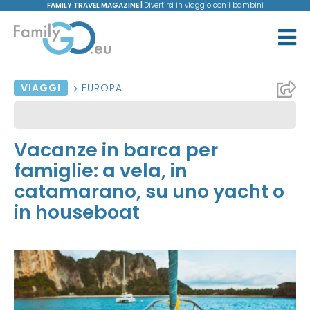
FAMILY TRAVEL MAGAZINE |
Divertirsi in viaggio con i bambini
VIAGGI
EUROPA
Vacanze in barca per
famiglie: a vela, in
catamarano, su uno yacht o
in houseboat