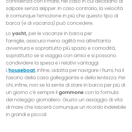
confidenza con il mare, nel caso in cui decidano di
salpare senza skipper. In caso contrario, la velocità
è comunque l’emozione in più che questo tipo di
barca (e di vacanza) può concedere.
Lo
yacht,
per le vacanze in barca per
famiglie, assicura meno agilità ma altrettanta
avventura e soprattutto più spazio e comodità,
soprattutto se si viaggia con amici e si possono
condividere la spesa e i relativi vantaggi.
L’
houseboat
, infine, adatta per navigare i fiumi, ha il
fascino della casa galleggiante e della lentezza. Per
chi, infine, non se la sente di stare in barca per più di
un giorno c’è sempre il
gommone
con la formula
del noleggio giornaliero. Giusto un assaggio di vita
di mare che lascerà comunque un ricordo indelebile
in grandi e piccoli.