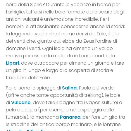
nord della Sicilia? Durante le vacanze in barca per
famiglie, tuffarsi nelle baie formate dalle sciare degli
antichi vulcani è un’emozione incredibile. Per i
bambini è affascinante conoscerne anche la storia:
la leggenda vuole che il nome derivi da Eolo, il dio
dei venti che, giunto qui, ebbe da Zeus l’ordine di
domane i venti. Ogni isola ha almeno un valido
motivo per essere la meta di un tour: si parte da
Lipari
, dove attraccare per almeno un giorno e fare
un giro in lungo e largo alla scoperta di storia e
tradizioni delle Eolie.
Poi ci sono le spiagge di
Salina,
l’isola più verde
(offre anche tante opportunità di trekking), le baie
di
Vulcano
, dove fare il bagno tra i vapori sulfurei a
pelo d’acqua (per esempio nella spiaggia delle
fumarole), la mondana
Panarea
, per fare un giro tra
le stradine dell’antico borgo marinaro, e le lontane