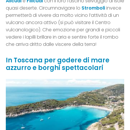
Alicudi
e
Filicudi
con il loro fascino selvaggio di isole
quasi deserte. Circumnavigare lo
Stromboli
invece
permetterà di vivere da molto vicino l’attività di un
vulcano ancora attivo (si può visitare il Centro
vulcanologico). Che emozione per grandi e piccoli
vedere i lapilli brillare in aria e sentire forte il rombo
che arriva dritto dalle viscere della terra!
In Toscana
per godere di mare
azzurro e borghi spettacolari