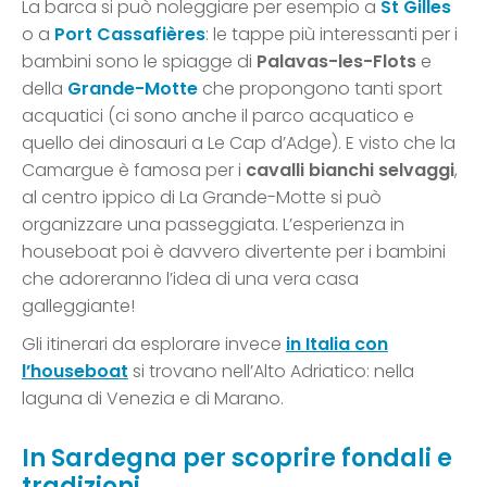
La barca si può noleggiare per esempio a
St Gilles
o a
Port Cassafières
: le tappe più interessanti per i
bambini sono le spiagge di
Palavas-les-Flots
e
della
Grande-Motte
che propongono tanti sport
acquatici (ci sono anche il parco acquatico e
quello dei dinosauri a Le Cap d’Adge). E visto che la
Camargue è famosa per i
cavalli bianchi selvaggi
,
al centro ippico di La Grande-Motte si può
organizzare una passeggiata. L’esperienza in
houseboat poi è davvero divertente per i bambini
che adoreranno l’idea di una vera casa
galleggiante!
Gli itinerari da esplorare invece
in Italia con
l’houseboat
si trovano nell’Alto Adriatico: nella
laguna di Venezia e di Marano.
In Sardegna per scoprire fondali e
tradizioni