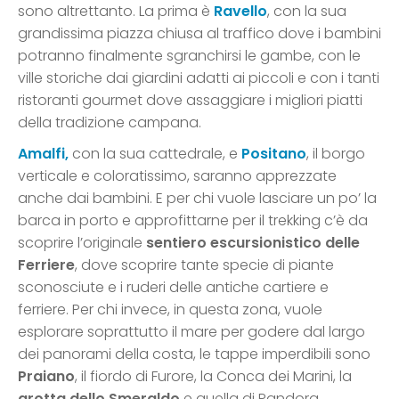
sono altrettanto. La prima è
Ravello
, con la sua
grandissima piazza chiusa al traffico dove i bambini
potranno finalmente sgranchirsi le gambe, con le
ville storiche dai giardini adatti ai piccoli e con i tanti
ristoranti gourmet dove assaggiare i migliori piatti
della tradizione campana.
Amalfi,
con la sua cattedrale, e
Positano
, il borgo
verticale e coloratissimo, saranno apprezzate
anche dai bambini. E per chi vuole lasciare un po’ la
barca in porto e approfittarne per il trekking c’è da
scoprire l’originale
sentiero escursionistico delle
Ferriere
, dove scoprire tante specie di piante
sconosciute e i ruderi delle antiche cartiere e
ferriere. Per chi invece, in questa zona, vuole
esplorare soprattutto il mare per godere dal largo
dei panorami della costa, le tappe imperdibili sono
Praiano
, il fiordo di Furore, la Conca dei Marini, la
grotta dello Smeraldo
e quella di Pandora.