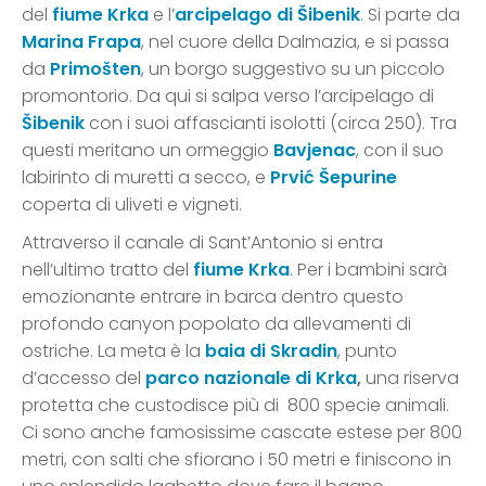
del
fiume Krka
e l’
arcipelago di Šibenik
. Si parte da
Marina Frapa
, nel cuore della Dalmazia, e si passa
da
Primošten
, un borgo suggestivo su un piccolo
promontorio. Da qui si salpa verso l’arcipelago di
Šibenik
con i suoi affascianti isolotti (circa 250). Tra
questi meritano un ormeggio
Bavjenac
, con il suo
labirinto di muretti a secco, e
Prvić Šepurine
coperta di uliveti e vigneti.
Attraverso il canale di Sant’Antonio si entra
nell’ultimo tratto del
fiume Krka
. Per i bambini sarà
emozionante entrare in barca dentro questo
profondo canyon popolato da allevamenti di
ostriche. La meta è la
baia di Skradin
, punto
d’accesso del
parco nazionale di Krka
,
una riserva
protetta che custodisce più di 800 specie animali.
Ci sono anche famosissime cascate estese per 800
metri, con salti che sfiorano i 50 metri e finiscono in