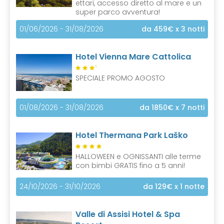
ettari, accesso diretto al mare e un
super parco avventura!
01/06/2026 - 31/08/2026
da 459€
x 3 notti
Hotel Vienna Mare Cattolica
S
SPECIALE PROMO AGOSTO
01/08/2026 - 31/08/2026
da 1850€
x 7 notti
Hotel Thermana Park Laško
HALLOWEEN e OGNISSANTI alle terme
con bimbi GRATIS fino a 5 anni!
24/10/2026 - 31/10/2026
da 129€
x 1 notte
Valle di Assisi Hotel & Spa