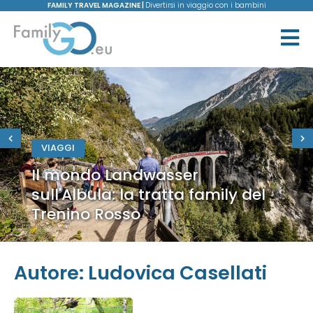
FAMILY TRAVEL MAGAZINE |
Divertirsi in viaggio con i bambini
VIAGGI
Il mondo Landwasser
sull'Albula: la tratta family del
Trenino Rosso
Autore:
Ludovica Casellati