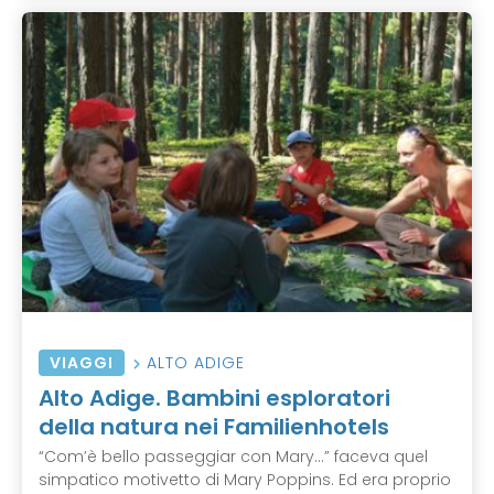
VIAGGI
ALTO ADIGE
Alto Adige. Bambini esploratori
della natura nei Familienhotels
“Com’è bello passeggiar con Mary…” faceva quel
simpatico motivetto di Mary Poppins. Ed era proprio