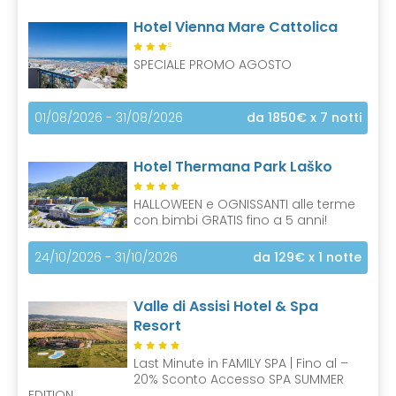
Hotel Vienna Mare Cattolica
S
SPECIALE PROMO AGOSTO
01/08/2026 - 31/08/2026
da 1850€
x 7 notti
Hotel Thermana Park Laško
HALLOWEEN e OGNISSANTI alle terme
con bimbi GRATIS fino a 5 anni!
24/10/2026 - 31/10/2026
da 129€
x 1 notte
Valle di Assisi Hotel & Spa
Resort
Last Minute in FAMILY SPA | Fino al –
20% Sconto Accesso SPA SUMMER
EDITION