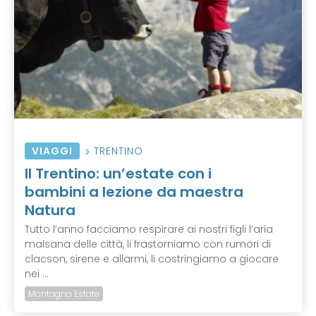
VIAGGI
TRENTINO
Il Trentino: un’estate con i
bambini a lezione da maestra
Natura
Tutto l’anno facciamo respirare ai nostri figli l’aria
malsana delle città, li frastorniamo con rumori di
clacson, sirene e allarmi, li costringiamo a giocare
nei ...
Montagna Estate