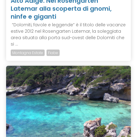
Alto Adige. Nel Rosengarten
Latemar alla scoperta di gnomi,
ninfe e giganti
“Dolomiti, favole e leggende” è il titolo delle vacanze
estive 2012 nel Rosengarten Latemar, la soleggiata
area situata alla porta sud-ovest delle Dolomiti che
si ...
Montagna Estate
Fiabe