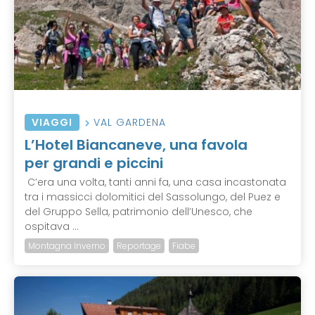
VIAGGI
VAL GARDENA
L’Hotel Biancaneve, una favola
per grandi e piccini
C’era una volta, tanti anni fa, una casa incastonata
tra i massicci dolomitici del Sassolungo, del Puez e
del Gruppo Sella, patrimonio dell’Unesco, che
ospitava ...
Montagna Inverno
Reportage
Fiabe