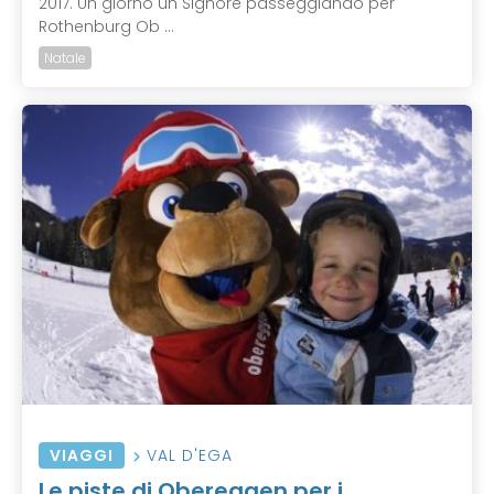
2017. Un giorno un Signore passeggiando per
Rothenburg Ob ...
Natale
VIAGGI
VAL D'EGA
Le piste di Obereggen per i