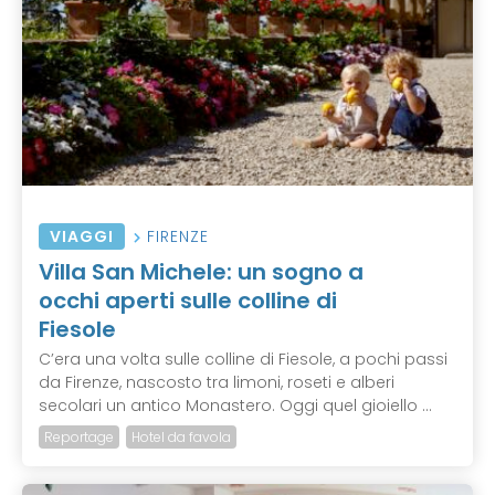
VIAGGI
FIRENZE
Villa San Michele: un sogno a
occhi aperti sulle colline di
Fiesole
C’era una volta sulle colline di Fiesole, a pochi passi
da Firenze, nascosto tra limoni, roseti e alberi
secolari un antico Monastero. Oggi quel gioiello ...
Reportage
Hotel da favola