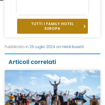
da 42
1 Notte,
Pensio
TUTTI I FAMILY HOTEL
EUROPA
Pubblicato in
25 Luglio 2024
da
Heidi Busetti
Articoli correlati