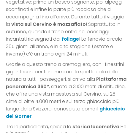
vegetative: prima un bosco sognante, poi alpeggi
sconfinati e infine la parte più rocciosa che ci
accompagna fino all’arrivo. Durante tutto il viaggio
la
vista sul Cervino è mozzafiato
! Soprattutto in
autunno, quando il treno entra nei paesaggi
incantati ridisegnati dal
foliage
! La ferrovia circola
365 giorni all’anno, e in alta stagione (estate e
inverno) c’è un treno ogni 24 minuti.
Grazie a questo treno a cremagliera, con i finestrini
giganteschi per far ammirare lo spettacolo della
natura a tutti i passeggeri, si arriva alla
Piattaforma
panoramica 360°
, situata a 3.100 metri di altitudine,
che offre una vista maestosa sul Cervino, su 28
cime di oltre 4.000 metri e sul terzo ghiacciaio più
lungo della Svizzera, conosciuto come il
ghiacciaio
del Gorner
.
Tra le particolarità, spicca la
storica locomotiva
He