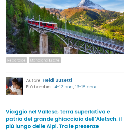
Reportage
Montagna Estate
Autore:
Heidi Busetti
Età bambini:
4-12 anni
,
13-18 anni
Viaggio nel Vallese, terra superlativa e
patria del grande ghiacciaio dell’Aletsch, il
più lungo delle Alpi. Tra le presenze