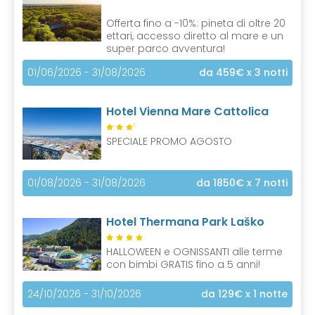
Offerta fino a -10%: pineta di oltre 20
ettari, accesso diretto al mare e un
super parco avventura!
01/06/2026 - 31/08/2026
da 459€
x 3 notti
Hotel Vienna Mare Cattolica
S
SPECIALE PROMO AGOSTO
01/08/2026 - 31/08/2026
da 1850€
x 7 notti
Hotel Thermana Park Laško
HALLOWEEN e OGNISSANTI alle terme
con bimbi GRATIS fino a 5 anni!
24/10/2026 - 31/10/2026
da 129€
x 1 notte