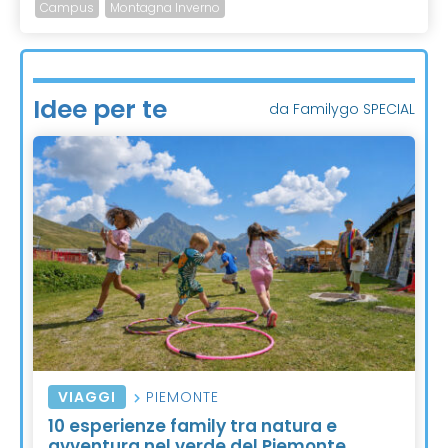
Campus
Montagna Inverno
Idee per te
da Familygo SPECIAL
VIAGGI
PIEMONTE
10 esperienze family tra natura e
avventura nel verde del Piemonte