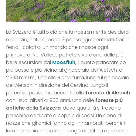
La Svizzera è tutto ciò che la nostra mente desidera:
è silenzio, natura, pace. È paesaggi sconfinati, fiori in
festa, i colori di un mondo che rinasce ogni
primavera. Nel Vallese potrete vivere una delle più
belle escursioni dal
Moosfluh
, il punto panoramico
più basso e più vicino al ghiacciaio dell’Aletsch, a
2.333 m s.l.m., fino alla Riederfurka, lungo il ghiacciaio
dell’Aletsch in direzione del Cervino. Lungo il
percorso passiamo accanto alla
foresta di Aletsch
con i suoi alberi di 900 anni, una delle
foreste più
antiche della Svizzera
, dove qua e là si trovano
panchine dedicate a coppie di sposi. Un dono di
nozze che gli amici fanno agli innamorati, perché il
loro nome sia inciso in un luogo di antica e perenne