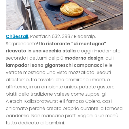
Chüestall
, Postfach 632, 3987 Riederalp.
Sorprendente! Un
ristorante “di montagna”
ricavato in una vecchia stalla
e oggi rimodernato
secondo i dettami del più
moderno design
: qui i
lampadari sono giganteschi campanacci
e le
vetrate mostrano una vista mozzafiato! Seduti
all’esterno, tra tavolini che ammirano i monti, o
all’interno, in un ambiente unico, potrete gustare
piatti della tradizione vallese come zuppe, gli
Aletsch-Kalbsbratwurst e il famoso Colera, così
chiamato perché creato proprio durante la famosa
pandemia. Non mancano piatti vegani e un menù
tutto dedicato ai bambini.