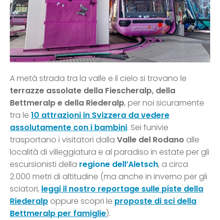
A metà strada tra la valle e il cielo si trovano le
terrazze assolate della Fiescheralp, della
Bettmeralp e della Riederalp
, per noi sicuramente
tra le
10 attrazioni in Svizzera da vedere
assolutamente con i bambini
. Sei funivie
trasportano i visitatori dalla
Valle del Rodano
alle
località di villeggiatura e al paradiso in estate per gli
escursionisti della
regione dell’Aletsch
, a circa
2.000 metri di altitudine (ma anche in inverno per gli
sciatori,
leggi il nostro reportage sulle piste della
Riederalp
oppure scopri le
proposte di sci della
Bettmeralp per famiglie
).