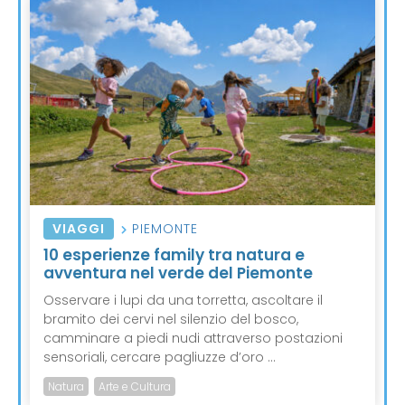
VIAGGI
PIEMONTE
10 esperienze family tra natura e
avventura nel verde del Piemonte
Osservare i lupi da una torretta, ascoltare il
bramito dei cervi nel silenzio del bosco,
camminare a piedi nudi attraverso postazioni
sensoriali, cercare pagliuzze d’oro ...
Natura
Arte e Cultura