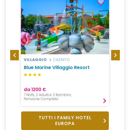
VILLAGGIO
CILENTO
VILLA
Blue Marine Villaggio Resort
Futur
da 1200 €
da 10
7 Notti, 2 Adulti e 2 Bambini,
7 Notti,
Pensione Completa
Pensio
TUTTI I FAMILY HOTEL
EUROPA