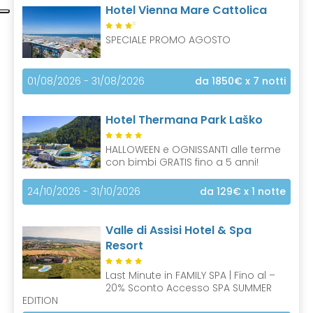
Hotel Vienna Mare Cattolica
S
SPECIALE PROMO AGOSTO
01/08/2026 - 31/08/2026
da 1850€
x 7 notti
Hotel Thermana Park Laško
HALLOWEEN e OGNISSANTI alle terme
con bimbi GRATIS fino a 5 anni!
24/10/2026 - 31/10/2026
da 129€
x 1 notte
Valle di Assisi Hotel & Spa
Resort
Last Minute in FAMILY SPA | Fino al –
20% Sconto Accesso SPA SUMMER
EDITION