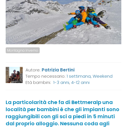
Montagna Inverno
Autore:
Patrizia Bertini
Tempo necessario:
1 settimana, Weekend
Età bambini:
1-3 anni
,
4-12 anni
La particolarità che fa di Bettmeralp una
località per bambini è che gli impianti sono
raggiungibili con gli sci a piedi in 5 minuti
dal proprio alloggio. Nessuna coda agli