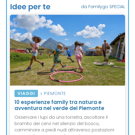
Idee per te
da Familygo SPECIAL
VIAGGI
PIEMONTE
10 esperienze family tra natura e
avventura nel verde del Piemonte
Osservare i lupi da una torretta, ascoltare il
bramito dei cervi nel silenzio del bosco,
camminare a piedi nudi attraverso postazioni