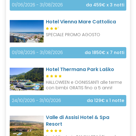
01/06/2026 - 31/08/2026
da 459€
x 3 notti
Hotel Vienna Mare Cattolica
S
SPECIALE PROMO AGOSTO
01/08/2026 - 31/08/2026
da 1850€
x 7 notti
Hotel Thermana Park Laško
HALLOWEEN e OGNISSANTI alle terme
con bimbi GRATIS fino a 5 anni!
24/10/2026 - 31/10/2026
da 129€
x 1 notte
Valle di Assisi Hotel & Spa
Resort