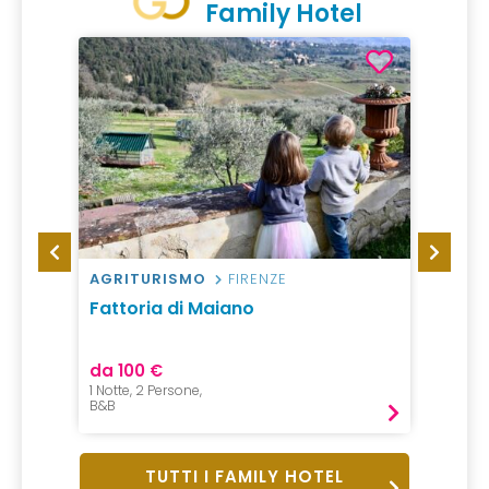
Family Hotel
AGRITURISMO
FIRENZE
RESO
Fattoria di Maiano
Eco Vi
da 100 €
da 37
1 Notte, 2 Persone,
7 Notti,
B&B
Pernot
TUTTI I FAMILY HOTEL