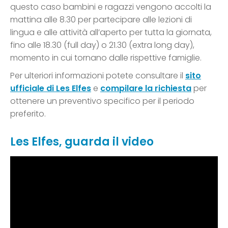
questo caso bambini e ragazzi vengono accolti la
mattina alle 8.30 per partecipare alle lezioni di
lingua e alle attività all’aperto per tutta la giornata,
fino alle 18.30 (full day) o 21.30 (extra long day),
momento in cui tornano dalle rispettive famiglie.
Per ulteriori informazioni potete consultare il
sito
ufficiale di Les Elfes
e
compilare la richiesta
per
ottenere un preventivo specifico per il periodo
preferito.
Les Elfes, guarda il video