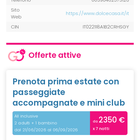
Sito
https://www.dolcecasa.it/it
Web
CIN
IT022118A1B2CRHSGY
Offerte attive
Prenota prima estate con
passeggiate
accompagnate e mini club
All inclusive
2350 €
da
2 adulti + 1 bambino
x 7 notti
dal 21/06/2026 al 06/09/2026