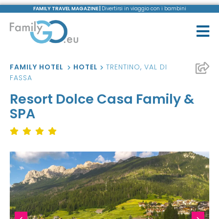
FAMILY TRAVEL MAGAZINE |
Divertirsi in viaggio con i bambini
FAMILY HOTEL
HOTEL
TRENTINO
,
VAL DI
FASSA
Resort Dolce Casa Family &
SPA