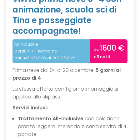
animazione, scuola sci di
Tina e passeggiate
accompagnate!
All inclusive
1600 €
da
2 adulti + 1 bambino
x 5 notti
dal 04/12/2026 al 20/12/2026
Prima neve dal 04 al 20 dicembre:
5 giorni al
prezzo di 4
La stessa offerta con 1 giorno in omaggio si
applica allo skipass.
Servizi inclusi:
Trattamento All-inclusive
con colazione,
pranzo leggero, merenda e cena servita di 4
portate