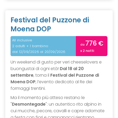
Festival del Puzzone di
Moena DOP
All inclusive
776 €
da
2 adulti + 1 bambino
x 2 notti
dal 12/09/2026 al 20/09/2026
Un weekend di gusto per veri cheeselovers e
buongustai di ogni età!
Dal 18 al 20
settembre
, torna il
Festival del Puzzone di
Moena DOP
, l’evento dedicato al Re dei
formaggi trentini.
Ma il momento più atteso restano le
"
Desmontegade
": un autentico rito alpino in
cui mucche, pecore, cavalli e capre adornate
a festa con fiori e campanacci rientrano