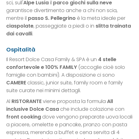
sci, sull'
Alpe Lusia
il
parco giochi sulla neve
garantisce divertimento anche a chi non scia,
mentre il
passo S. Pellegrino
è la meta ideale per
ciaspolate
, passeggiate a piedi o in
slitta trainata
dai cavalli
.
Ospitalità
Il Resort Dolce Casa Family & SPA è un
4 stelle
confortevole e 100% FAMILY
(accoglie cioè solo
famiglie con bambini). A disposizione ci sono
CAMERE
classic, junior suite, family room e family
suite curate nei minimi dettagli.
Al
RISTORANTE
viene proposta la formula
All
inclusive Dolce Casa
che include colazione con
front cooking
dove vengono preparate uova locali
a piacere, omelette e pancake, pranzo con pasta
espressa, merenda a buffet e cena servita di 4