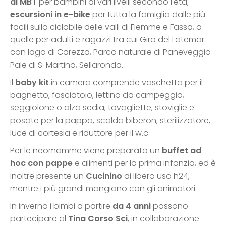
di MBT
per bambini di vari livelli secondo l'età;
escursioni in e-bike
per tutta la famiglia dalle più
facili sulla ciclabile delle valli di Fiemme e Fassa, a
quelle per adulti e ragazzi tra cui Giro del Latemar
con lago di Carezza, Parco naturale di Paneveggio
Pale di S. Martino, Sellaronda.
Il
baby kit
in camera comprende vaschetta per il
bagnetto, fasciatoio, lettino da campeggio,
seggiolone o alza sedia, tovagliette, stoviglie e
posate per la pappa, scalda biberon, sterilizzatore,
luce di cortesia e riduttore per il w.c.
Per le neomamme viene preparato un
buffet ad
hoc con pappe
e alimenti per la prima infanzia, ed è
inoltre presente un
Cucinino
di libero uso h24,
mentre i più grandi mangiano con gli animatori.
In inverno i bimbi a partire
da 4 anni
possono
partecipare al
Tina Corso Sci
, in collaborazione