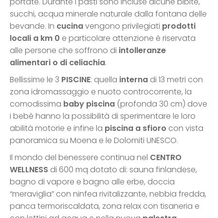
portate. Durante i pasti sono incluse alcune bibite,
succhi, acqua minerale naturale dalla fontana delle
bevande. In
cucina
vengono privilegiati
prodotti
locali a km 0
e particolare attenzione è riservata
alle persone che soffrono di
intolleranze
alimentari o di celiachia
.
Bellissime le 3
PISCINE
: quella
interna
di 13 metri con
zona idromassaggio e nuoto controcorrente, la
comodissima
baby piscina
(profonda 30 cm) dove
i bebè hanno la possibilità di sperimentare le loro
abilità motorie e infine la
piscina a sfioro
con vista
panoramica su Moena e le Dolomiti UNESCO.
Il mondo del benessere continua nel
CENTRO
WELLNESS
di 600 mq dotato di: sauna finlandese,
bagno di vapore e bagno alle erbe, doccia
“meraviglia” con ninfea rivitalizzante, nebbia fredda,
panca termoriscaldata, zona relax con tisaneria e