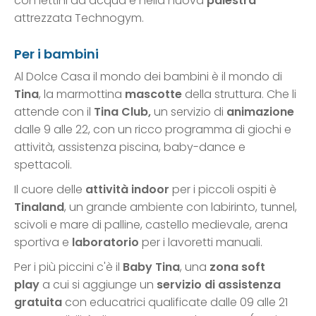
con lettini ad acqua e nella nuova
palestra
attrezzata Technogym.
Per i bambini
Al Dolce Casa il mondo dei bambini è il mondo di
Tina
, la marmottina
mascotte
della struttura. Che li
attende con il
Tina Club,
un servizio di
animazione
dalle 9 alle 22, con un ricco programma di giochi e
attività, assistenza piscina, baby-dance e
spettacoli.
Il cuore delle
attività indoor
per i piccoli ospiti è
Tinaland
, un grande ambiente con labirinto, tunnel,
scivoli e mare di palline, castello medievale, arena
sportiva e
laboratorio
per i lavoretti manuali.
Per i più piccini c'è il
Baby Tina
, una
zona soft
play
a cui si aggiunge un
servizio di assistenza
gratuita
con educatrici qualificate dalle 09 alle 21