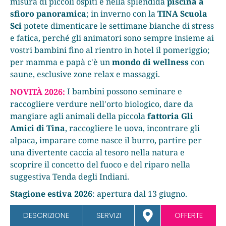
misura di piccoli ospiti e nella splendida
piscina a
sfioro panoramica
; in inverno con la
TINA Scuola
Sci
potete dimenticare le settimane bianche di stress
e fatica, perché gli animatori sono sempre insieme ai
vostri bambini fino al rientro in hotel il pomeriggio;
per mamma e papà c'è un
mondo di wellness
con
saune, esclusive zone relax e massaggi.
I bambini possono seminare e
NOVITÀ 2026:
raccogliere verdure nell'orto biologico, dare da
mangiare agli animali della piccola
fattoria Gli
Amici di Tina
, raccogliere le uova, incontrare gli
alpaca, imparare come nasce il burro, partire per
una divertente caccia al tesoro nella natura e
scoprire il concetto del fuoco e del riparo nella
suggestiva Tenda degli Indiani.
Stagione estiva 2026
: apertura dal 13 giugno.
DESCRIZIONE
SERVIZI
OFFERTE