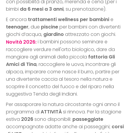
con possibilità di pranzo, merenda e cena (per i
bimbi
da 6 mesi a 3 anni
, su prenotazione).
E ancora
trattamenti wellness per bambini
e
teenager
, due
piscine
per bambini con divertenti
giochi d’acqua,
giardino
attrezzato con giochi.
i bambini possono seminare e
Novità 2026:
raccogliere verdure nell'orto biologico, dare da
mangiare agli animali della piccola
fattoria Gli
Amici di Tina
, raccogliere le uova, incontrare gli
alpaca, imparare come nasce il burro, partire per
una divertente caccia al tesoro nella natura e
scoprire il concetto del fuoco e del riparo nella
suggestiva Tenda degli Indiani.
Per assaporare la natura circostante ogni anno il
programma di
ATTIVITÀ
si rinnova. Per la stagione
estiva
2026
sono disponibili:
passeggiate
accompagnate adatte anche ai passeggini;
corsi