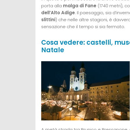
porta alla
malga di Fane
(1740 metri), c
dell’Alto Adige
. Il paesaggio, sia d’inve
slittini
) che nelle altre stagioni, è davvero
sensazione che il tempo si sia fermato.
Cosa vedere: castelli, muse
Natale
A metà strada tra Brunico e Bressanone, c