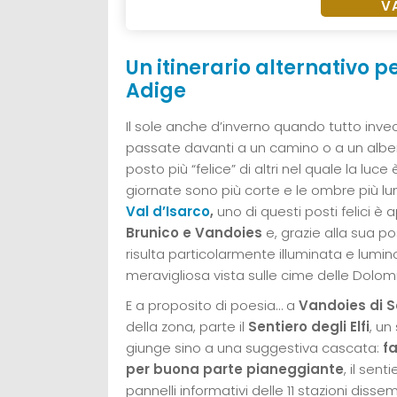
V
Un itinerario alternativo p
Adige
Il sole anche d’inverno quando tutto inve
passate davanti a un camino o a un alber
posto più “felice” di altri nel quale la luc
giornate sono più corte e le ombre più lun
Val d’Isarco
,
uno di questi posti felici è 
Brunico e Vandoies
e, grazie alla sua po
risulta particolarmente illuminata e lum
meravigliosa vista sulle cime delle Dolomit
E a proposito di poesia… a
Vandoies di 
della zona, parte il
Sentiero degli Elfi
, un
giunge sino a una suggestiva cascata:
f
per buona parte pianeggiante
, il sen
pannelli informativi delle 11 stazioni dis