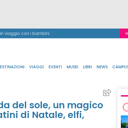
i in viaggio con i bambini
I
ESTINAZIONI
VIAGGI
EVENTI
MUSEI
LIBRI
NEWS
CAMPU
ada del sole, un magico
ini di Natale, elfi,