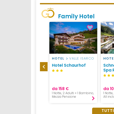
Family Hotel
AGRITURISMO
RIO
HOTEL
VALLE ISARCO
HOTE
PUSTERIA
Hotel Schaurhof
Schn
Residence
Spa 
Obermoarhof
da 125 €
da 158 €
da 10
1 Notte, 2 Adulti, 1 Bambino,
1 Notte, 2 Adulti + 1 Bambino,
1 Notte,
Pernottamento
Mezza Pensione
All inc
TUTTI