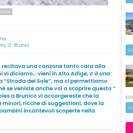
Natale
ana
nni
,
13-18 anni
24
” recitava una canzone tanto cara alla
i vi diciamo… vieni in Alto Adige,
c’è una
è la “Strada del Sole”, ma ci permettiamo
é se veniste anche voi a scoprire questo “
es a Brunico vi accorgereste che la
EDI
minori, ricche di suggestioni, dove la
20
 bambini incantevoli scoperte nella