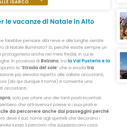
ALLE ISARCO
er le vacanze di Natale in Alto
ce farebbe pensare alla neve e alle lunghe serate
o di Natale illuminato? Sì, perché esiste sempre un
e è protagonista anche nei mesi freddi, in cui le
ghe. In provincia di
Bolzano
, tra
la Val Pusteria e la
appunto la “
Strada del sole
” che si snoda
tra
sizione più elevata rispetto alle vallate circostanti,
inosa (da qui dunque il nome) e consente una
i circostanti.
Sopra
, solo per citare uno dei tanti posti incantati
 sentiero che attraversa il paese e i suoi prati e
acile da percorrere anche dai passeggini perché
tiero deve il suo nome agli spiritelli che decorano i
seminate lungo il percorso che suggeriscono cosa