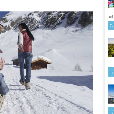
nel
01
01
01