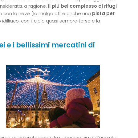
onsiderata, a ragione,
il più bel complesso di rifugi
rno con la neve (la malga offre anche una
pista per
 idilliaco, con il cielo quasi sempre terso e la
i e i bellissimi mercatini di
irca quindici chilometri la separano sia dall’una che