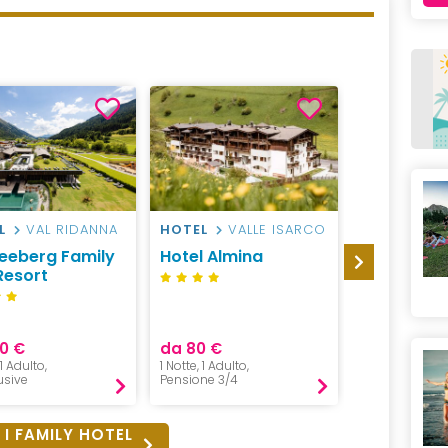
L
VAL RIDANNA
HOTEL
VALLE ISARCO
RESIDENCE
BOLZANO E 
eeberg Family
Hotel Almina
Kessler’s 
Resort
Lodge
da 190 €
0 €
da 80 €
1 Notte, 2 Adul
 1 Adulto,
1 Notte, 1 Adulto,
<5anni,
lusive
Pensione 3/4
Pernottament
 I FAMILY HOTEL