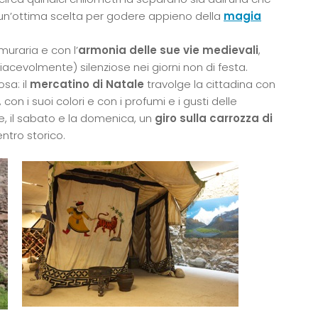
 è un’ottima scelta per godere appieno della
magia
.
muraria e con l’
armonia delle sue vie medievali
,
acevolmente) silenziose nei giorni non di festa.
sa: il
mercatino di Natale
travolge la cittadina con
n i suoi colori e con i profumi e i gusti delle
re, il sabato e la domenica, un
giro sulla carrozza di
ntro storico.