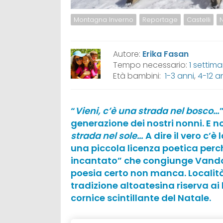
Montagna Inverno
Reportage
Castelli
Autore:
Erika Fasan
Tempo necessario:
1 settim
Età bambini:
1-3 anni
,
4-12 a
“
Vieni, c’è una strada nel bosco…
generazione dei nostri nonni. E no
strada nel sole…
A dire il vero c’
una piccola licenza poetica perch
incantato” che congiunge Vandoi
poesia certo non manca. Località 
tradizione altoatesina riserva ai
cornice scintillante del Natale.