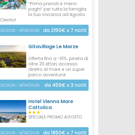
“Prima prenoti e meno
paghi” per tutta la famiglia:
la tua Vacanza ad Agosto
 Cilento!
da 2150€
x 7 notti
/08/2026 - 31/08/2026
Gitavillage Le Marze
Offerta fino a -10%: pineta di
oltre 20 ettari, accesso
diretto al mare e un super
parco avventura!
da 459€
x 3 notti
/06/2026 - 31/08/2026
Hotel Vienna Mare
Cattolica
S
SPECIALE PROMO AGOSTO
da 1850€
x 7 notti
/08/2026 - 31/08/2026