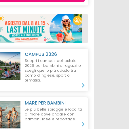
CAMPUS 2026
Scopri i campus dell'estate
2026 per bambini e ragazzi e
HOTEL
VALLE ISARCO
AGRITURISMO
scegli quello più adatto tra
DINTORNI
PUSTERIA
Das Mühlwald
camp d'inglese, sport o
Mountain
Residence
Quality Time Family
tematici.
Obermoarhof
Resort
S
da 183 €
da 125 €
ti + 1 Bambino
MARE PER BAMBINI
1 Notte, 1 Adulto,
1 Notte, 2 Adulti, 1 Bam
Le più belle spiagge e località
o
Pensione Completa
Pernottamento
di mare dove andare con i
bambini. Idee e reportage.