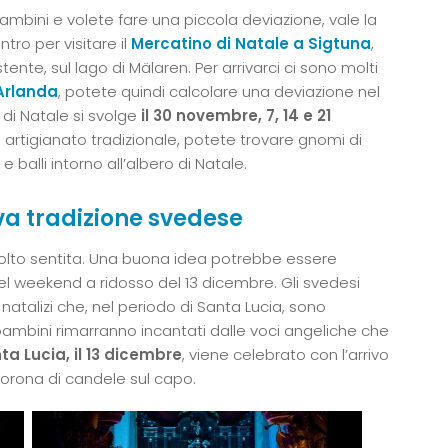
mbini e volete fare una piccola deviazione, vale la
tro per visitare il
Mercatino di Natale a Sigtuna
,
tente, sul lago di Mälaren. Per arrivarci ci sono molti
 Arlanda
, potete quindi calcolare una deviazione nel
o di Natale si svolge
il 30 novembre, 7, 14 e 21
n artigianato tradizionale, potete trovare gnomi di
 e balli intorno all’albero di Natale.
va tradizione svedese
 molto sentita. Una buona idea potrebbe essere
l weekend a ridosso del 13 dicembre. Gli svedesi
atalizi che, nel periodo di Santa Lucia, sono
 I bambini rimarranno incantati dalle voci angeliche che
ta Lucia, il 13 dicembre
, viene celebrato con l’arrivo
corona di candele sul capo.