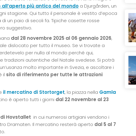
 all’aperto più antico del mondo
a Djurgården, un
gni stagione. Qui tutto il personale è vestito d’epoca
di un paio di secoli fa. Tipiche casette rosse
ro suggestivo.
timana
dal 28 novembre 2025 al 06 gennaio 2026
,
ale dislocato per tutto il museo. Se vi trovate a
erdetevelo per nulla al mondo perché qui,
 tradizioni autentiche del Natale svedese. Si potrà
e, un’usanza molto importante in Svezia, e ascoltare i
 il
sito di riferimento per tutte le attrazioni
he
il mercatino di Stortorget
, la piazza nella
Gamla
tino è aperto tutti i giorni
dal 22 novembre al 23
 di Hovstallet
in cui numerosi artigiani vendono i
teatro Dramaten. Il mercatino resterà aperto
dal 5 al 7
to.