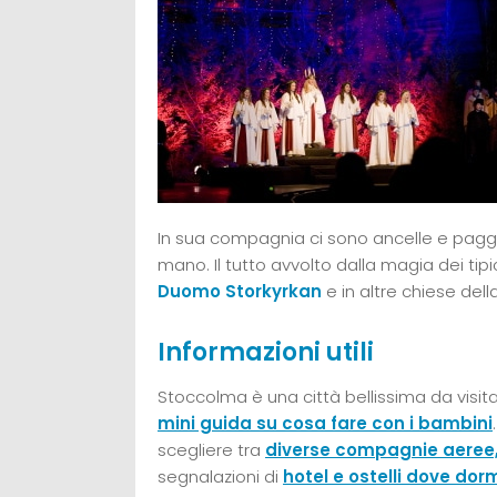
In sua compagnia ci sono ancelle e pagge
mano. Il tutto avvolto dalla magia dei tipici
Duomo Storkyrkan
e in altre chiese della
Informazioni utili
Stoccolma è una città bellissima da visita
mini guida su cosa fare con i bambini
scegliere tra
diverse compagnie aeree, d
segnalazioni di
hotel e ostelli dove do