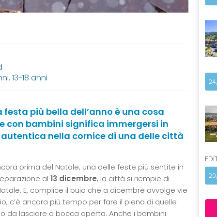
d
nni
,
13-18 anni
24
a festa più bella dell’anno è una cosa
le con bambini significa immergersi in
tentica nella cornice di una delle città
EDI
ora prima del Natale, una delle feste più sentite in
20
preparazione al
13 dicembre
, la città si riempie di
 Natale. E, complice il buio che a dicembre avvolge vie
o, c’è ancora più tempo per fare il pieno di quelle
o da lasciare a bocca aperta. Anche i bambini.