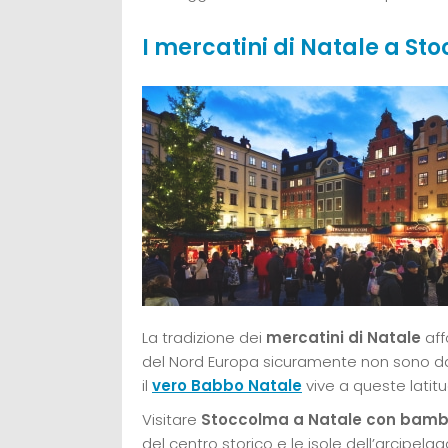
I mercatini di Natale a St
La tradizione dei
mercatini di Natale
aff
del Nord Europa sicuramente non sono da 
il
vero Babbo Natale
vive a queste latitu
Visitare
Stoccolma a Natale con bamb
del centro storico e le isole dell’arcipelag