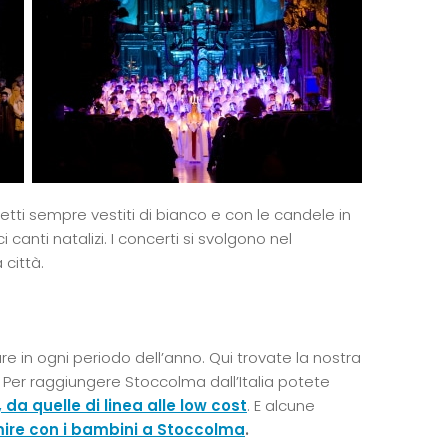
tti sempre vestiti di bianco e con le candele in
 canti natalizi. I concerti si svolgono nel
 città.
re in ogni periodo dell’anno. Qui trovate la nostra
. Per raggiungere Stoccolma dall’Italia potete
a quelle di linea alle low cost
. E alcune
rmire con i bambini a Stoccolma
.