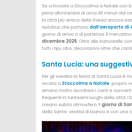
Se vi trovate a Stoccolma a Natale con ba
pena allontanarsi di circa 45 minuti dal cen
la città più antica della Svezia ancora esis
autobus che partono
dall’aeroporto di
giorno di arrivo o di partenza. Il mercatin
dicembre 2025
. Oltre alle bancarelle co
tutti i tipi, cibo, decorazioni oltre che canti
Santa Lucia: una suggesti
Per gli svedesi la festa di Santa Lucia è
recarsi a
Stoccolma a Natale
proprio ne
amano molto ascoltare i canti e concerti n
frequenti in tantissimi luoghi della città.
creano subito atmosfera. Il
giorno di San
della Santa vestita di bianco e con una 