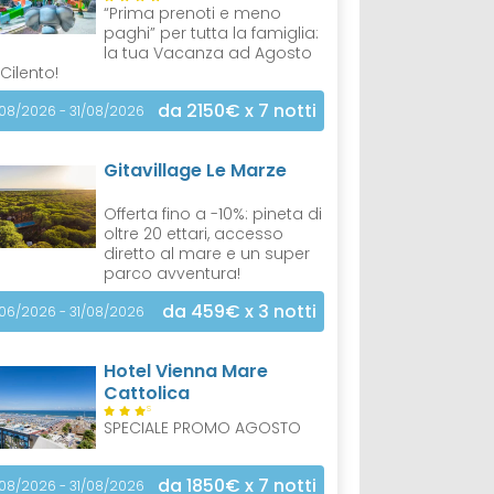
“Prima prenoti e meno
paghi” per tutta la famiglia:
la tua Vacanza ad Agosto
 Cilento!
da 2150€
x 7 notti
/08/2026 - 31/08/2026
Gitavillage Le Marze
Offerta fino a -10%: pineta di
oltre 20 ettari, accesso
diretto al mare e un super
parco avventura!
da 459€
x 3 notti
/06/2026 - 31/08/2026
Hotel Vienna Mare
Cattolica
S
SPECIALE PROMO AGOSTO
da 1850€
x 7 notti
/08/2026 - 31/08/2026