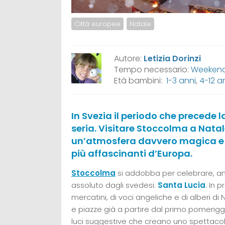
Città europee
Natale
Autore:
Letizia Dorinzi
Tempo necessario:
Weeken
Età bambini:
1-3 anni
,
4-12 a
In Svezia il periodo che precede l
seria. Visitare Stoccolma a Nata
un’atmosfera davvero magica e au
più affascinanti d’Europa.
Stoccolma
si addobba per celebrare, anc
assoluto dagli svedesi:
Santa Lucia
. In 
mercatini, di voci angeliche e di alberi di
e piazze già a partire dal primo pomeriggi
luci suggestive che creano uno spettacol