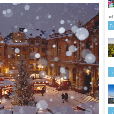
nel
01
01
01