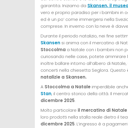
garantita. Iniziamo da
Skansen, il museo
vero e proprio paradiso per i bambini in o
ed è un po’ come immergersi nella Svezia 
comprese. In inverno con la neve è davve
Durante il periodo natalizio, nei fine set
Skansen
si anima con il mercatino di Nat
Stoccolma
a Natale con i bambini non p
curiosando nelle case, potete ammirare le
inoltre ballare intorno all’albero di Natal
concerti nella chiesetta Seglora. Questo è
natalizie a Skansen.
A
Stoccolma a Natale
imperdibile anc
Stan
, il centro storico della città. Il merca
dicembre 2025
.
Molto particolare
il mercatino di Natale
loro prodotti nella stalla reale dietro il 
dicembre 2025
. L’ingresso è a pagamen