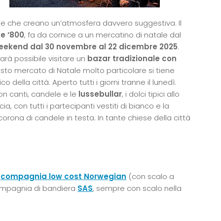
ale che creano un’atmosfera davvero suggestiva. Il
ne ‘800
, fa da cornice a un mercatino di natale dal
eekend dal 30 novembre al 22 dicembre 2025
.
arà possibile visitare un
bazar tradizionale con
sto mercato di Natale molto particolare si tiene
tico della città. Aperto tutti i giorni tranne il lunedì.
n canti, candele e le
lussebullar
, i dolci tipici allo
ia, con tutti i partecipanti vestiti di bianco e la
rona di candele in testa. In tante chiese della città
a
compagnia low cost Norwegian
(con scalo a
mpagnia di bandiera
SAS
, sempre con scalo nella