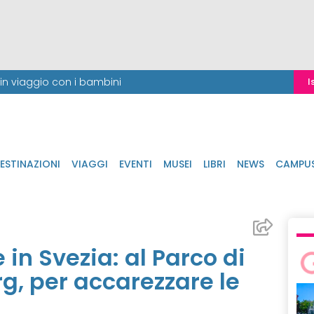
i in viaggio con i bambini
I
ESTINAZIONI
VIAGGI
EVENTI
MUSEI
LIBRI
NEWS
CAMPU
 in Svezia: al Parco di
g, per accarezzare le