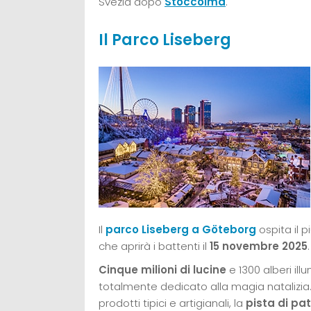
Svezia dopo
Stoccolma
.
Il Parco Liseberg
Il
parco Liseberg a Göteborg
ospita il p
che aprirà i battenti il
15 novembre 2025
.
Cinque milioni di lucine
e 1300 alberi il
totalmente dedicato alla magia natalizia
prodotti tipici e artigianali, la
pista di pa