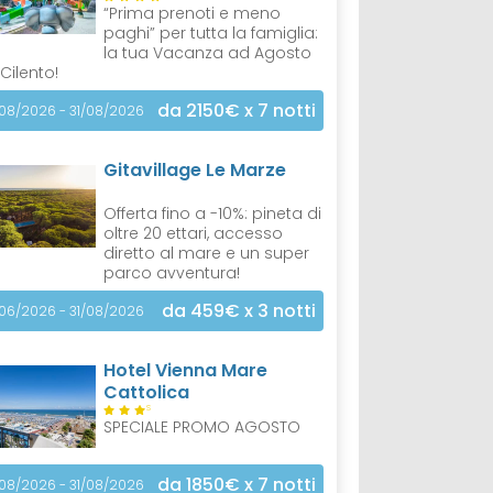
“Prima prenoti e meno
paghi” per tutta la famiglia:
la tua Vacanza ad Agosto
 Cilento!
da 2150€
x 7 notti
/08/2026 - 31/08/2026
Gitavillage Le Marze
Offerta fino a -10%: pineta di
oltre 20 ettari, accesso
diretto al mare e un super
parco avventura!
da 459€
x 3 notti
/06/2026 - 31/08/2026
Hotel Vienna Mare
Cattolica
S
SPECIALE PROMO AGOSTO
da 1850€
x 7 notti
/08/2026 - 31/08/2026