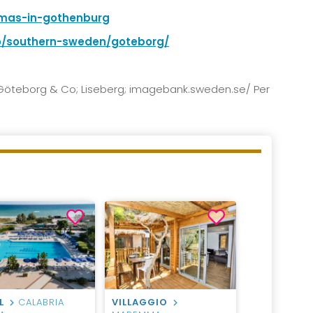
mas-in-gothenburg
o/southern-sweden/goteborg/
r/Göteborg & Co; Liseberg; imagebank.sweden.se/ Per
L
CALABRIA
VILLAGGIO
CASA VAC