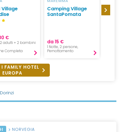
A
MAREMMA
LIGNANO
 Village
Camping Village
Appartam
dise
SantaPomata
Bibione e 
Europa Tou
Group
80 €
da 15 €
da 79 €
, 2 adulti + 2 bambini
1 Notte, 2 persone,
1 Notte, 4 pers
ne Completa
Pernottamento
Pernottament
 I FAMILY HOTEL
EUROPA
 Dorinzi
GI
NORVEGIA