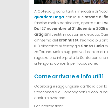
A Göteborg sono tanti i mercatini di Nat
quartiere Haga
, con le sue
strade di fi
fascino molto particolare, aperto tutti i
w
Dal 27 novembre al 21 dicembre 2025
s
artigiani
vestiti in costume d’epoca. Que
all’interno del
Kronhuset
, l’edificio più an
Il 13 dicembre si festeggia
Santa Lucia
co
zafferano. Molto suggestivo il corteo di Luc
ragazza che interpreta la Santa con una co
si tengono concerti per l’occasione.
Come arrivare e info utili
Göteborg è raggiungibile dall’Italia con l
Stoccolma o a Copenaghen) o con la co
capitale svedese.
Per informazioni: