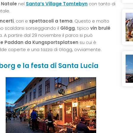
 Natale
nel
Santa’s Village Tomtebyn
con tanto di
tale.
ncerti
, cori e
spettacoli a tema
. Questo e molto
nno scaldarsi sorseggiando il
Glögg
, tipico
vin brulé
 A partire dal 29 novembre il parco si può
tte Paddan da Kungsportsplatsen
su cui è
alde coperte e una tazza di Glögg, ovviamente.
borg e la festa di Santa Lucia