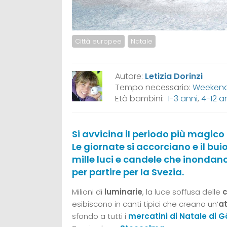
Città europee
Natale
Autore:
Letizia Dorinzi
Tempo necessario:
Weeken
Età bambini:
1-3 anni
,
4-12 a
Si avvicina il periodo più magico 
Le giornate si accorciano e il buio 
mille luci e candele che inondano
per partire per la Svezia.
Milioni di
luminarie
, la luce soffusa delle
esibiscono in canti tipici che creano un’
a
sfondo a tutti i
mercatini di Natale di 