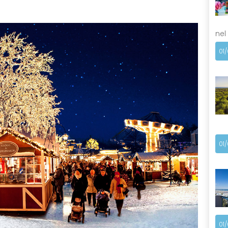
nel
01
01
01