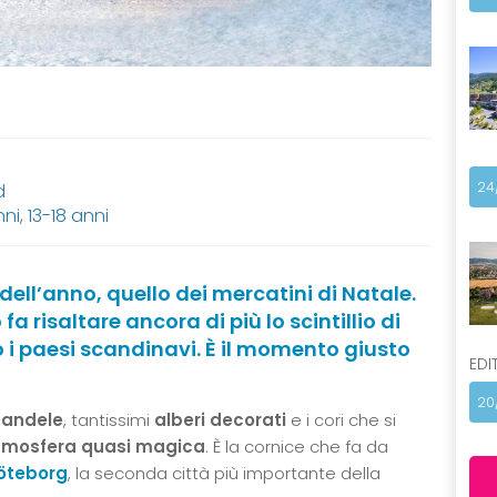
24
d
nni
,
13-18 anni
dell’anno, quello dei mercatini di Natale.
fa risaltare ancora di più lo scintillio di
 i paesi scandinavi. È il momento giusto
EDI
20
candele
, tantissimi
alberi decorati
e i cori che si
tmosfera quasi magica
. È la cornice che fa da
Göteborg
, la seconda città più importante della