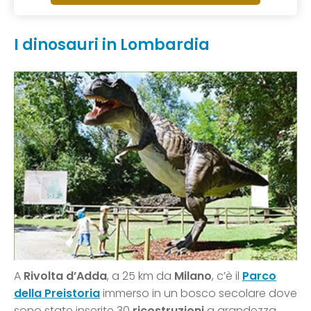
I dinosauri in Lombardia
A
Rivolta d’Adda
, a 25 km da
Milano
, c’è il
Parco
della Preistoria
immerso in un bosco secolare dove
sono state inserite 30
ricostruzioni
a grandezza