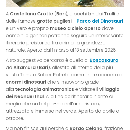
A
Castellana Grotte
(
Bari
), a pochi km dai
Trulli
e
dalle famose
grotte pugliesi
, il
Parco dei Dinosauri
è un vero e proprio
museo a cielo aperto
dove
bambini e genitori potranno seguire un interessante
itinerario preistorico tra animali a grandezza
naturale. Aperto dal 1 marzo al 13 settembre 2026.
Altro suggestivo percorso è quello di
Boscosauro
ad
Altamura
(
Bari
), allestito all’interno della più
vasta Tenuta Sabini. Potrete camminare accanto a
enormi dinosauri
che si muovono grazie
alla
tecnologia animatronics
e visitare il
villaggio
dei Neanderthal
. Alla fine dell’itinerario niente di
meglio che un bel pic-nic nell’area ristoro,
attrezzata e immersa nel verde. Aperto da aprile a
ottobre.
Ma non finisce qui perché a
Borgo Celano
, frazione