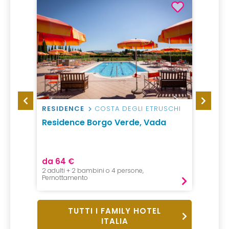
RESIDENCE
COSTA DEGLI ETRUSCHI
AGRI
Residence Borgo Verde, Vada
Agrit
da 64 €
da 22
2 adulti + 2 bambini o 4 persone,
2 Notte,
Pernottamento
Pernot
TUTTI I FAMILY HOTEL
ITALIA