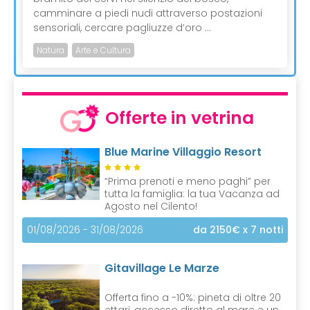
camminare a piedi nudi attraverso postazioni
sensoriali, cercare pagliuzze d’oro ...
Natura
Arte e Cultura
Offerte in vetrina
Blue Marine Villaggio Resort
“Prima prenoti e meno paghi” per
tutta la famiglia: la tua Vacanza ad
Agosto nel Cilento!
01/08/2026 - 31/08/2026
da 2150€
x 7 notti
Gitavillage Le Marze
Offerta fino a -10%: pineta di oltre 20
ettari, accesso diretto al mare e un