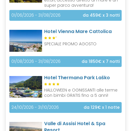
super parco avventura!
01/06/2026 - 31/08/2026
da 459€
x 3 notti
Hotel Vienna Mare Cattolica
S
SPECIALE PROMO AGOSTO
01/08/2026 - 31/08/2026
da 1850€
x 7 notti
Hotel Thermana Park Laško
HALLOWEEN e OGNISSANTI alle terme
con bimbi GRATIS fino a 5 anni!
24/10/2026 - 31/10/2026
da 129€
x 1 notte
Valle di Assisi Hotel & Spa
Resort