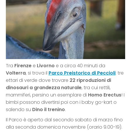
Tra
Firenze
e
Livorno
e a circa 40 minuti da
Volterra
, si trova il
Parco Preistorico di Peccioli
: tre
ettari di verde dove trovare
22 riproduzioni di
dinosauri a grandezza naturale
, tra cui rettili,
mammiferi, persino un esemplare di
Homo Erectus
! I
bimbi possono divertirsi poi con i baby go-kart o
salendo su
Dino il trenino
.
Il Parco è aperto dal secondo sabato di marzo fino
alla seconda domenica novembre (orario 9.00-19).