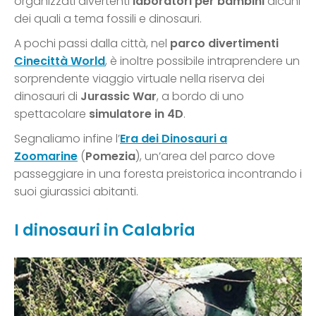
organizzati divertenti
laboratori per bambini
alcuni
dei quali a tema fossili e dinosauri.
A pochi passi dalla città, nel
parco divertimenti
Cinecittà World
, è inoltre possibile intraprendere un
sorprendente viaggio virtuale nella riserva dei
dinosauri di
Jurassic War
, a bordo di uno
spettacolare
simulatore in 4D
.
Segnaliamo infine l’
Era dei Dinosauri a
Zoomarine
(
Pomezia
), un’area del parco dove
passeggiare in una foresta preistorica incontrando i
suoi giurassici abitanti.
I dinosauri in Calabria