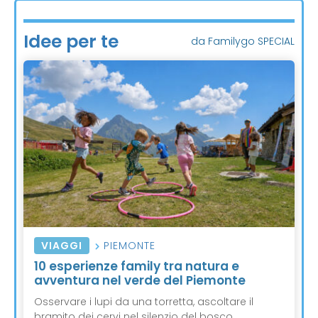
Idee per te
da Familygo SPECIAL
VIAGGI
PIEMONTE
10 esperienze family tra natura e
avventura nel verde del Piemonte
Osservare i lupi da una torretta, ascoltare il
bramito dei cervi nel silenzio del bosco,