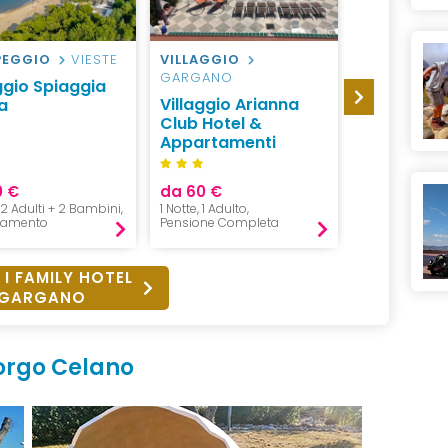
EGGIO
VIESTE
VILLAGGIO
HOTEL
VI
GARGANO
ggio Spiaggia
Le Ginestr
Villaggio Arianna
a
& Family H
Club Hotel &
Appartamenti
0 €
da 60 €
da 99 €
, 2 Adulti + 2 Bambini,
1 Notte, 1 Adulto,
1 Notte, 2 Adul
tamento
Pensione Completa
B&B
 I FAMILY HOTEL
GARGANO
Borgo Celano