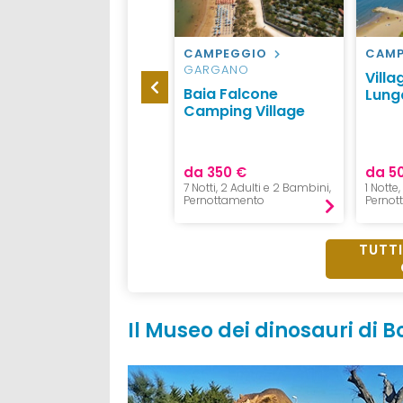
VILLAGGIO
VIESTE
CAMPEGGIO
CAMP
GARGANO
Villaggio le
Villa
Baia Falcone
Diomedee
Lung
Camping Village
da 50 €
da 350 €
da 5
1 Notte, 2 Adulti+2 Bambini,
7 Notti, 2 Adulti e 2 Bambini,
1 Notte
Pernottamento
Pernottamento
Pernot
TUTTI
Il Museo dei dinosauri di 