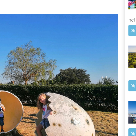
nel
01
01
01