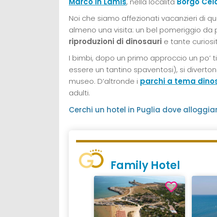
Marco in Lamis
, nella località
Borgo Cel
Noi che siamo affezionati vacanzieri di qu
almeno una visita: un bel pomeriggio da 
riproduzioni di dinosauri
e tante curiosi
I bimbi, dopo un primo approccio un po’ t
essere un tantino spaventosi), si diverto
museo. D’altronde i
parchi a tema dino
adulti.
Cerchi un hotel in Puglia dove alloggia
Family Hotel