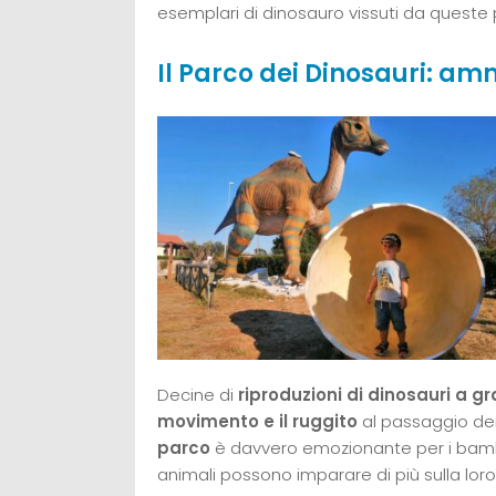
esemplari di dinosauro vissuti da queste par
Il Parco dei Dinosauri: am
Decine di
riproduzioni di dinosauri a 
movimento e il ruggito
al passaggio dei v
parco
è davvero emozionante per i bambi
animali possono imparare di più sulla loro 