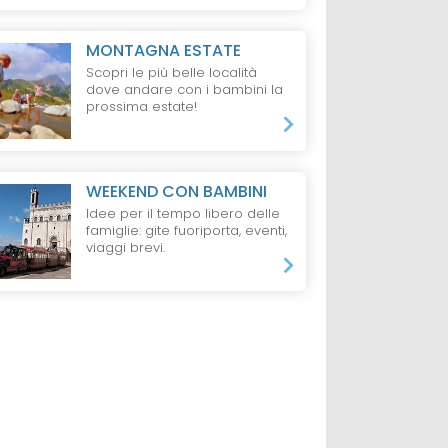
MONTAGNA ESTATE
ESTE
VILLAGGIO
RESORT
GARG
Scopri le più belle località
GARGANO
e Wellness
Futura Club
dove andare con i bambini la
Villaggio La Giara
otel
Albatros
prossima estate!
WEEKEND CON BAMBINI
da 500 €
da 683 €
ti e 2 Bambini,
7 notti, 4 persone,
7 Notti, 1 Adulto,
Idee per il tempo libero delle
Pernottamento
Pensione Completa
famiglie: gite fuoriporta, eventi,
viaggi brevi.