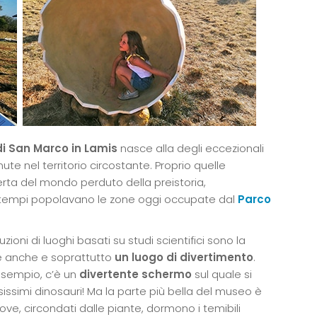
di San Marco in Lamis
nasce alla degli eccezionali
ute nel territorio circostante. Proprio quelle
erta del mondo perduto della preistoria,
i tempi popolavano le zone oggi occupate dal
Parco
truzioni di luoghi basati su studi scientifici sono la
 è anche e soprattutto
un luogo di divertimento
.
 esempio, c’è un
divertente schermo
sul quale si
issimi dinosauri! Ma la parte più bella del museo è
ve, circondati dalle piante, dormono i temibili