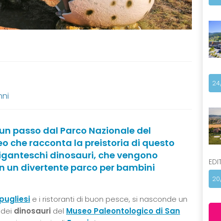
24
nni
a un passo dal Parco Nazionale del
o che racconta la preistoria di questo
giganteschi dinosauri, che vengono
EDI
in un divertente parco per bambini
20
pugliesi
e i ristoranti di buon pesce, si nasconde un
 dei
dinosauri
del
Museo Paleontologico di San