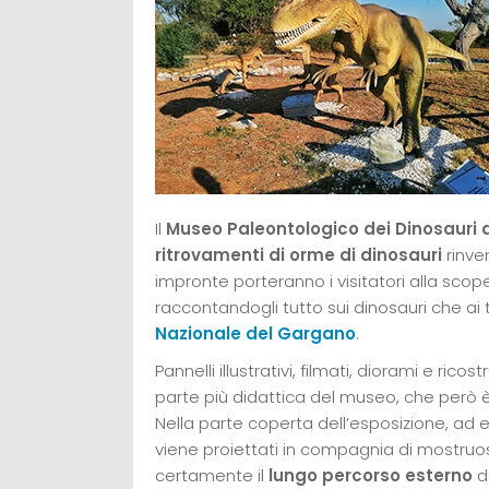
Il
Museo Paleontologico dei Dinosauri 
ritrovamenti di orme di dinosauri
rinven
impronte porteranno i visitatori alla scop
raccontandogli tutto sui dinosauri che a
Nazionale del Gargano
.
Pannelli illustrativi, filmati, diorami e ricos
parte più didattica del museo, che però
Nella parte coperta dell’esposizione, ad
viene proiettati in compagnia di mostruos
certamente il
lungo percorso esterno
do