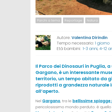
Parchi a tema
Reportage
Natura
Autore:
Valentina Dirindin
Tempo necessario:
1 giorno
Età bambini:
1-3 anni
,
4-12 a
Il Parco dei Dinosauri in Puglia, 
Gargano, è un interessante muse
territorio, un tempo abitato da 
riprodotti a grandezza naturale 
all’aperto.
Nel
Gargano
, tra le
bellissime spiagge 
pericolosissimo mondo perduto: è quello