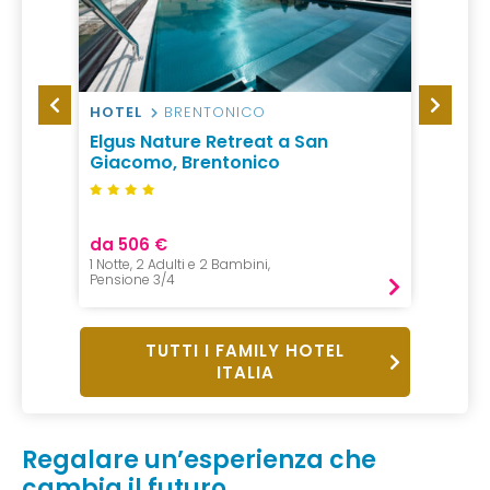
HOTEL
BRENTONICO
CASA
ria
Elgus Nature Retreat a San
Appar
Giacomo, Brentonico
Europ
da 506 €
da 79
1 Notte, 2 Adulti e 2 Bambini,
1 Notte,
Pensione 3/4
Pernot
TUTTI I FAMILY HOTEL
ITALIA
Regalare un’esperienza che
cambia il futuro