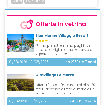
Natura
Arte e Cultura
Offerte in vetrina
Blue Marine Villaggio Resort
“Prima prenoti e meno paghi” per
tutta la famiglia: la tua Vacanza ad
Agosto nel Cilento!
01/08/2026 - 31/08/2026
da 2150€
x 7 notti
Gitavillage Le Marze
Offerta fino a -10%: pineta di oltre 20
ettari, accesso diretto al mare e un
super parco avventura!
01/06/2026 - 31/08/2026
da 459€
x 3 notti