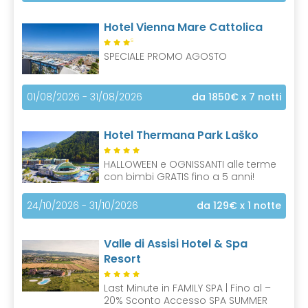
Hotel Vienna Mare Cattolica
S
SPECIALE PROMO AGOSTO
01/08/2026 - 31/08/2026
da 1850€
x 7 notti
Hotel Thermana Park Laško
HALLOWEEN e OGNISSANTI alle terme
con bimbi GRATIS fino a 5 anni!
24/10/2026 - 31/10/2026
da 129€
x 1 notte
Valle di Assisi Hotel & Spa
Resort
Last Minute in FAMILY SPA | Fino al –
20% Sconto Accesso SPA SUMMER