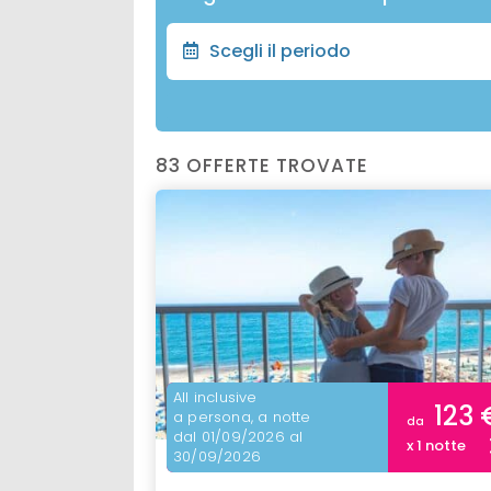
Scegli il periodo
83 OFFERTE TROVATE
All inclusive
123 
a persona, a notte
da
dal 01/09/2026 al
x 1 notte
30/09/2026