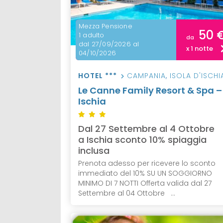
Mezza Pensione
50 
1 adulto
da
dal 27/09/2026 al
x 1 notte
04/10/2026
HOTEL ***
CAMPANIA
,
ISOLA D'ISCHI
Le Canne Family Resort & Spa –
Ischia
Dal 27 Settembre al 4 Ottobre
a Ischia sconto 10% spiaggia
inclusa
Prenota adesso per ricevere lo sconto
immediato del 10% SU UN SOGGIORNO
MINIMO DI 7 NOTTI Offerta valida dal 27
Settembre al 04 Ottobre ...