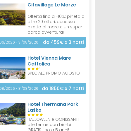
Gitavillage Le Marze
Offerta fino a -10%: pineta di
oltre 20 ettari, accesso
diretto al mare e un super
parco avventura!
da 459€
x 3 notti
/06/2026 - 31/08/2026
Hotel Vienna Mare
Cattolica
S
SPECIALE PROMO AGOSTO
da 1850€
x 7 notti
/08/2026 - 31/08/2026
Hotel Thermana Park
Laško
HALLOWEEN e OGNISSANTI
alle terme con bimbi
GRATIS fino a 5 anni!