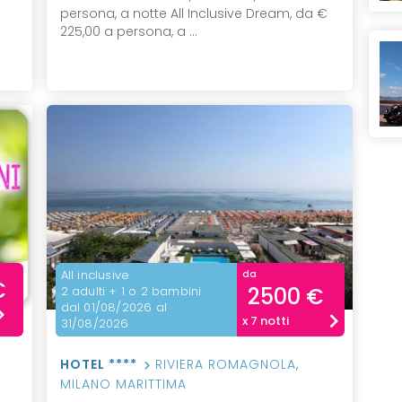
persona, a notte All Inclusive Dream, da €
225,00 a persona, a ...
All inclusive
da
€
2500 €
2 adulti + 1 o 2 bambini
dal 01/08/2026 al
x 7 notti
31/08/2026
HOTEL ****
RIVIERA ROMAGNOLA
,
MILANO MARITTIMA