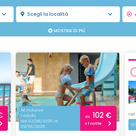
Scegli la località
MOSTRA DI PIÙ
All inclusive
€
102 €
nel
1 adulto
da
dal 02/08/2026 al
x 1 notte
01
09/08/2026