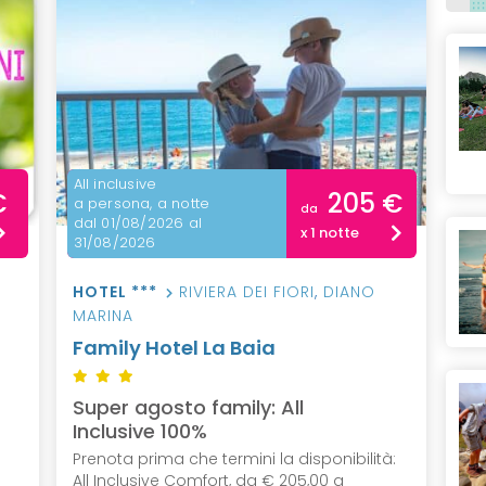
All inclusive
€
205 €
a persona, a notte
da
dal 01/08/2026 al
x 1 notte
31/08/2026
HOTEL ***
RIVIERA DEI FIORI
,
DIANO
MARINA
Family Hotel La Baia
Super agosto family: All
Inclusive 100%
Prenota prima che termini la disponibilità:
All Inclusive Comfort, da € 205,00 a