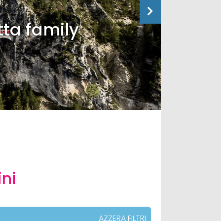
tta family
ini
AZZERA FILTRI