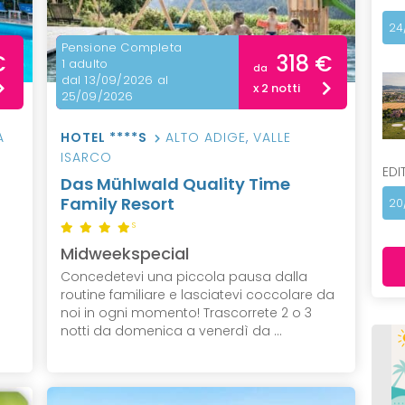
24
Pensione Completa
€
318 €
1 adulto
da
dal 13/09/2026 al
x 2 notti
25/09/2026
A
HOTEL ****S
ALTO ADIGE
,
VALLE
ISARCO
EDI
Das Mühlwald Quality Time
Family Resort
20
S
Midweekspecial
Concedetevi una piccola pausa dalla
routine familiare e lasciatevi coccolare da
noi in ogni momento! Trascorrete 2 o 3
notti da domenica a venerdì da ...