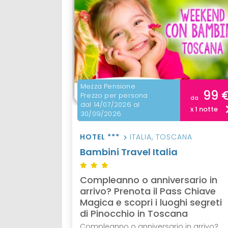
Mezza Pensione
99 
Prezzo per persona
da
dal 14/07/2026 al
x 1 notte
30/09/2026
HOTEL ***
ITALIA
,
TOSCANA
Bambini Travel Italia
Compleanno o anniversario in
arrivo? Prenota il Pass Chiave
Magica e scopri i luoghi segreti
di Pinocchio in Toscana
Compleanno o anniversario in arrivo?