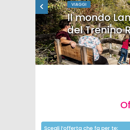
VIAGGI
Il mondo Lan
del Trenino 
Of
Scegli l’offerta che fa per te: