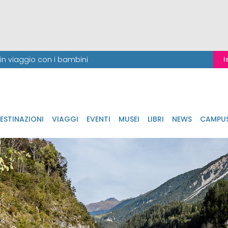
i in viaggio con i bambini
I
ESTINAZIONI
VIAGGI
EVENTI
MUSEI
LIBRI
NEWS
CAMPU