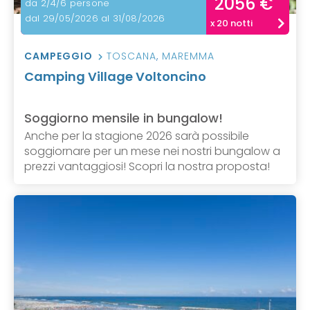
2056 €
da 2/4/6 persone
dal 29/05/2026 al 31/08/2026
x 20 notti
CAMPEGGIO
TOSCANA
,
MAREMMA
Camping Village Voltoncino
Soggiorno mensile in bungalow!
Anche per la stagione 2026 sarà possibile
soggiornare per un mese nei nostri bungalow a
prezzi vantaggiosi! Scopri la nostra proposta!