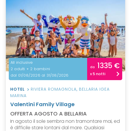
All inclusive
1335 €
da
2 adulti + 2 bambini
x 5 notti
dal 01/08/2026 al 31/08/2026
HOTEL
RIVIERA ROMAGNOLA
,
BELLARIA IGEA
MARINA
Valentini Family Village
OFFERTA AGOSTO A BELLARIA
In agosto il sole sembra non tramontare mai, ed
è difficile stare lontani dal mare. Qualsiasi