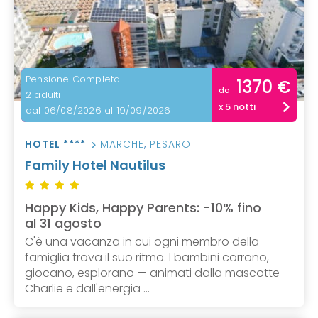
Pensione Completa
1370 €
da
2 adulti
x 5 notti
dal 06/08/2026 al 19/09/2026
HOTEL ****
MARCHE
,
PESARO
Family Hotel Nautilus
Happy Kids, Happy Parents: -10% fino
al 31 agosto
C'è una vacanza in cui ogni membro della
famiglia trova il suo ritmo. I bambini corrono,
giocano, esplorano — animati dalla mascotte
Charlie e dall'energia ...