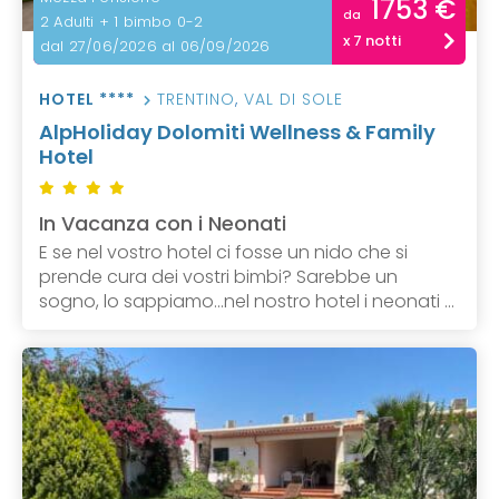
1753 €
da
2 Adulti + 1 bimbo 0-2
x 7 notti
dal 27/06/2026 al 06/09/2026
HOTEL ****
TRENTINO
,
VAL DI SOLE
AlpHoliday Dolomiti Wellness & Family
Hotel
In Vacanza con i Neonati
E se nel vostro hotel ci fosse un nido che si
prende cura dei vostri bimbi? Sarebbe un
sogno, lo sappiamo...nel nostro hotel i neonati ...