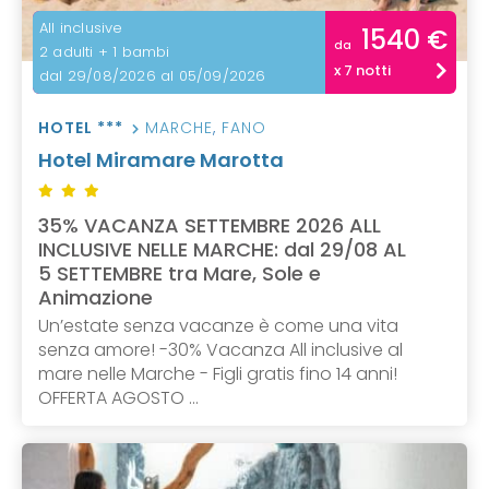
All inclusive
1540 €
da
2 adulti + 1 bambi
x 7 notti
dal 29/08/2026 al 05/09/2026
HOTEL ***
MARCHE
,
FANO
Hotel Miramare Marotta
35% VACANZA SETTEMBRE 2026 ALL
INCLUSIVE NELLE MARCHE: dal 29/08 AL
5 SETTEMBRE tra Mare, Sole e
Animazione
Un’estate senza vacanze è come una vita
senza amore! -30% Vacanza All inclusive al
mare nelle Marche - Figli gratis fino 14 anni!
OFFERTA AGOSTO ...