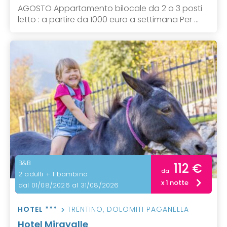
AGOSTO Appartamento bilocale da 2 o 3 posti
letto : a partire da 1000 euro a settimana Per ...
B&B
112 €
da
2 adulti + 1 bambino
x 1 notte
dal 01/08/2026 al 31/08/2026
HOTEL ***
TRENTINO
,
DOLOMITI PAGANELLA
Hotel Miravalle