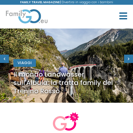
FAMILY TRAVEL MAGAZINE |
Divertirsi in viaggio con i bambini
VIAGGI
Il mondo Landwasser
sull'Albula: la tratta family del
Trenino Rosso