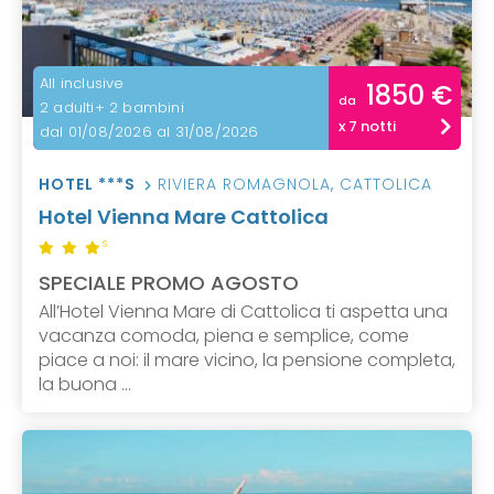
All inclusive
1850 €
da
2 adulti+ 2 bambini
x 7 notti
dal 01/08/2026 al 31/08/2026
HOTEL ***S
RIVIERA ROMAGNOLA
,
CATTOLICA
Hotel Vienna Mare Cattolica
S
SPECIALE PROMO AGOSTO
All’Hotel Vienna Mare di Cattolica ti aspetta una
vacanza comoda, piena e semplice, come
piace a noi: il mare vicino, la pensione completa,
la buona ...