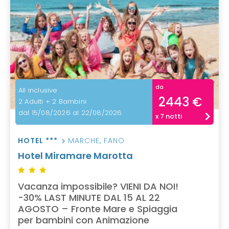
da
All inclusive
2443 €
2 Adulti + 2 Bambini
dal 15/08/2026 al 22/08/2026
x 7 notti
HOTEL ***
MARCHE
,
FANO
Hotel Miramare Marotta
Vacanza impossibile? VIENI DA NOI!
-30% LAST MINUTE DAL 15 AL 22
AGOSTO – Fronte Mare e Spiaggia
per bambini con Animazione