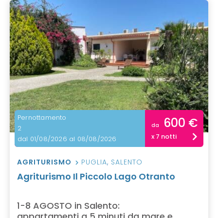
Pernottamento
600 €
da
2
x 7 notti
dal 01/08/2026 al 08/08/2026
AGRITURISMO
PUGLIA
,
SALENTO
Agriturismo Il Piccolo Lago Otranto
1-8 AGOSTO in Salento:
appartamenti a 5 minuti da mare e