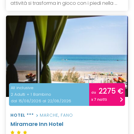
attività si trasforma in gioco con i piedi nella ...
All inclusive
2275 €
da
2 Adulti + 1 Bambino
x 7 notti
dal 15/08/2026 al 22/08/2026
HOTEL ***
MARCHE
,
FANO
Miramare Inn Hotel