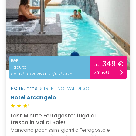
B&B
349 €
da
1 adulto
x 3 notti
dal 12/08/2026 al 22/08/2026
HOTEL ***S
TRENTINO
,
VAL DI SOLE
Hotel Arcangelo
S
Last Minute Ferragosto: fuga al
fresco in Val di Sole!
Mancano pochissimi giorni a Ferragosto e