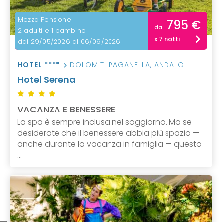
Mezza Pensione
795 €
da
2 adulti e 1 bambino
x 7 notti
dal 29/05/2026 al 06/09/2026
HOTEL ****
DOLOMITI PAGANELLA
,
ANDALO
Hotel Serena
VACANZA E BENESSERE
La spa è sempre inclusa nel soggiorno. Ma se
desiderate che il benessere abbia più spazio —
anche durante la vacanza in famiglia — questo
...