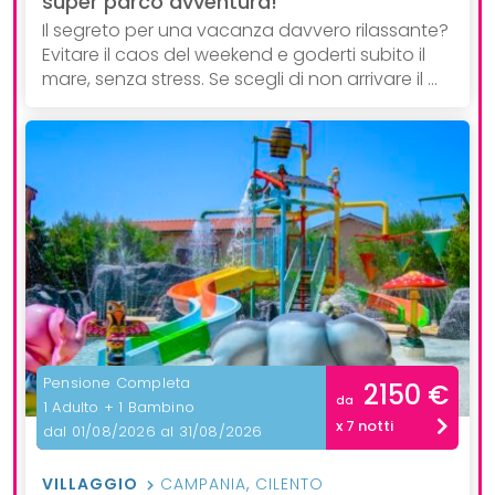
super parco avventura!
Il segreto per una vacanza davvero rilassante?
Evitare il caos del weekend e goderti subito il
mare, senza stress. Se scegli di non arrivare il ...
Pensione Completa
2150 €
da
1 Adulto + 1 Bambino
x 7 notti
dal 01/08/2026 al 31/08/2026
VILLAGGIO
CAMPANIA
,
CILENTO