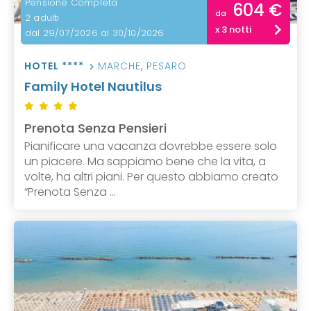
Pensione Completa
604 €
da
2 adulti
x 3 notti
dal 29/07/2026 al 30/10/2026
HOTEL ****
MARCHE
,
PESARO
Family Hotel Nautilus
Prenota Senza Pensieri
Pianificare una vacanza dovrebbe essere solo
un piacere. Ma sappiamo bene che la vita, a
volte, ha altri piani. Per questo abbiamo creato
“Prenota Senza ...