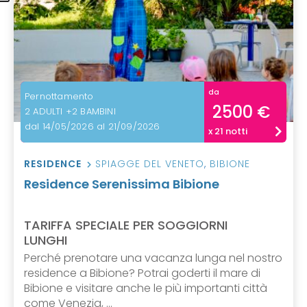
da
Pernottamento
2500 €
2 ADULTI +2 BAMBINI
dal 14/05/2026 al 21/09/2026
x 21 notti
RESIDENCE
SPIAGGE DEL VENETO
,
BIBIONE
Residence Serenissima Bibione
TARIFFA SPECIALE PER SOGGIORNI
LUNGHI
Perché prenotare una vacanza lunga nel nostro
residence a Bibione? Potrai goderti il mare di
Bibione e visitare anche le più importanti città
come Venezia, ...