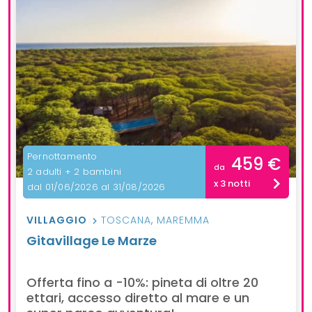
Pernottamento
459 €
da
2 adulti + 2 bambini
x 3 notti
dal 01/06/2026 al 31/08/2026
VILLAGGIO
TOSCANA
,
MAREMMA
Gitavillage Le Marze
Offerta fino a -10%: pineta di oltre 20
ettari, accesso diretto al mare e un