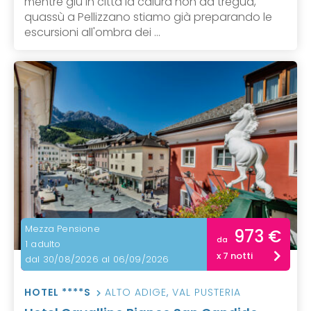
mentre giù in città la calura non dà tregua,
quassù a Pellizzano stiamo già preparando le
escursioni all'ombra dei ...
Mezza Pensione
973 €
da
1 adulto
x 7 notti
dal 30/08/2026 al 06/09/2026
HOTEL ****S
ALTO ADIGE
,
VAL PUSTERIA