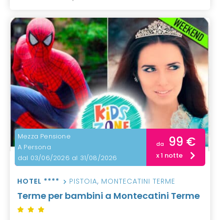
Mezza Pensione
99 €
da
A Persona
x 1 notte
dal 03/06/2026 al 31/08/2026
HOTEL ****
PISTOIA
,
MONTECATINI TERME
Terme per bambini a Montecatini Terme