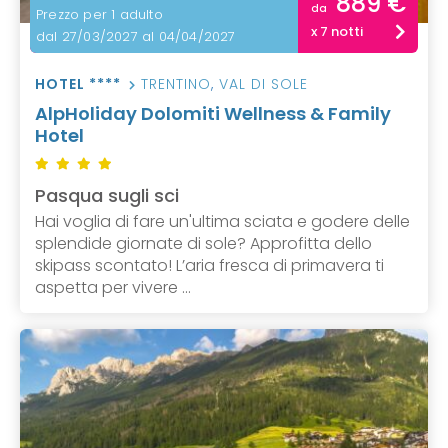
889 €
da
Prezzo per 1 adulto
x 7 notti
dal 27/03/2027 al 04/04/2027
HOTEL ****
TRENTINO
,
VAL DI SOLE
AlpHoliday Dolomiti Wellness & Family
Hotel
Pasqua sugli sci
Hai voglia di fare un'ultima sciata e godere delle
splendide giornate di sole? Approfitta dello
skipass scontato! L’aria fresca di primavera ti
aspetta per vivere ...