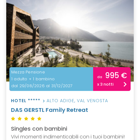
Mezza Pensione
995 €
da
1 adulto + 1 bambino
x 3 notti
dal 29/08/2026 al 31/12/2027
HOTEL *****
ALTO ADIGE
,
VAL VENOSTA
DAS GERSTL Family Retreat
Singles con bambini
Vivi momenti indimenticabili con i tuoi bambini!