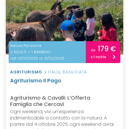
Mezza Pensione
179 €
da
2 ADULTI + 1 BAMBINO
x 1 notte
dal 01/10/2025 al 31/12/2026
AGRITURISMO
ITALIA
,
BASILICATA
Agriturismo Il Pago
Agriturismo & Cavalli: L’Offerta
Famiglia che Cercavi
Ogni weekend, vivi un'esperienza
indimenticabile a contatto con la natura. A
partire dal 4 ottobre 2025, ogni weekend avrai