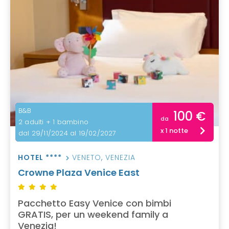
B&B
100 €
da
2 adulti + 1 bambino
x 1 notte
dal 29/11/2024 al 19/02/2027
HOTEL ****
VENETO
,
VENEZIA
Crowne Plaza Venice East
Pacchetto Easy Venice con bimbi
GRATIS, per un weekend family a
Venezia!