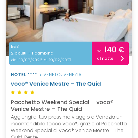
B&B
140 €
da
2 adulti + 1 bambino
x 1 notte
dal 19/02/2026 al 19/02/2027
HOTEL ****
VENETO
,
VENEZIA
voco® Venice Mestre – The Quid
Pacchetto Weekend Special – voco®
Venice Mestre – The Quid
Aggiungi al tuo prossimo viaggio a Venezia un
inconfondibile tocco voco®, grazie al Pacchetto
Weekend Special di voco® Venice Mestre – The
Quid. Per te ...