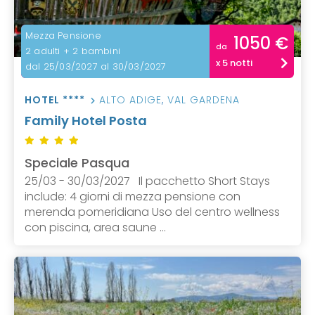
Mezza Pensione
1050 €
da
2 adulti + 2 bambini
x 5 notti
dal 25/03/2027 al 30/03/2027
HOTEL ****
ALTO ADIGE
,
VAL GARDENA
Family Hotel Posta
Speciale Pasqua
25/03 - 30/03/2027 Il pacchetto Short Stays
include: 4 giorni di mezza pensione con
merenda pomeridiana Uso del centro wellness
con piscina, area saune ...