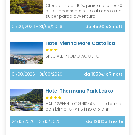
Offerta fino a -10%: pineta di oltre 20
ettari, accesso diretto al mare e un
super parco avventura!
01/06/2026 - 31/08/2026
da 459€
x 3 notti
Hotel Vienna Mare Cattolica
S
SPECIALE PROMO AGOSTO
01/08/2026 - 31/08/2026
da 1850€
x 7 notti
Hotel Thermana Park Laško
HALLOWEEN e OGNISSANTI alle terme
con bimbi GRATIS fino a 5 anni!
24/10/2026 - 31/10/2026
da 129€
x 1 notte