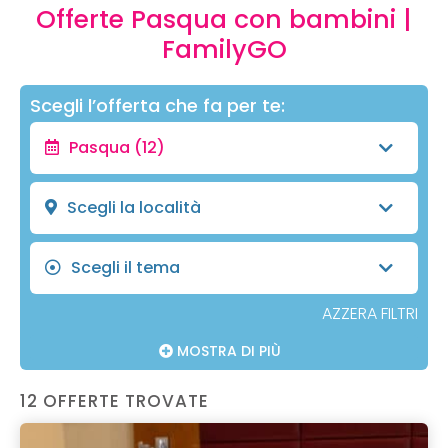
Offerte Pasqua con bambini |
FamilyGO
Scegli l’offerta che fa per te:
Pasqua
(12)
Scegli la località
Scegli il tema
AZZERA FILTRI
MOSTRA DI PIÙ
12 OFFERTE TROVATE