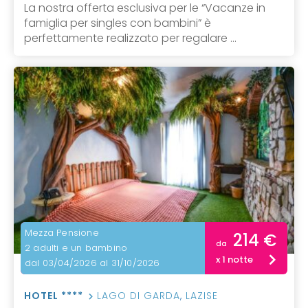
La nostra offerta esclusiva per le “Vacanze in
famiglia per singles con bambini” è
perfettamente realizzato per regalare ...
Mezza Pensione
214 €
da
2 adulti e un bambino
x 1 notte
dal 03/04/2026 al 31/10/2026
HOTEL ****
LAGO DI GARDA
,
LAZISE