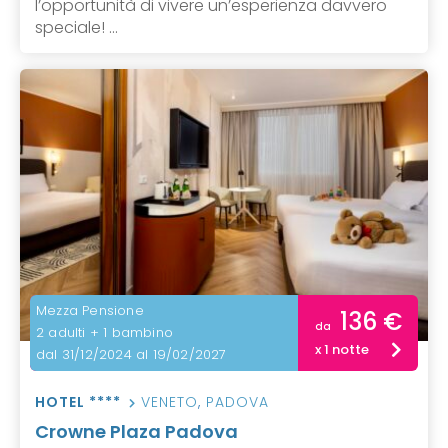
l’opportunità di vivere un’esperienza davvero
speciale! ...
Mezza Pensione
136 €
da
2 adulti + 1 bambino
x 1 notte
dal 31/12/2024 al 19/02/2027
HOTEL ****
VENETO
,
PADOVA
Crowne Plaza Padova