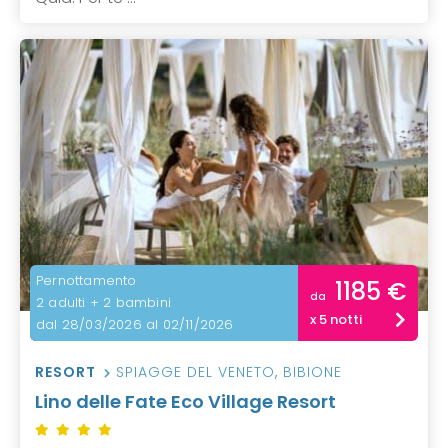
Pernottamento
1185 €
da
2 adulti + 2 bambini
x 5 notti
dal 28/03/2026 al 02/11/2026
RESORT
SPIAGGE DEL VENETO
,
BIBIONE
Lino delle Fate Eco Village Resort