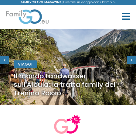
FAMILY TRAVEL MAGAZINE |
Divertirsi in viaggio con i bambini
VIAGGI
Il mondo Landwasser
sull'Albula: la tratta family del
Trenino Rosso