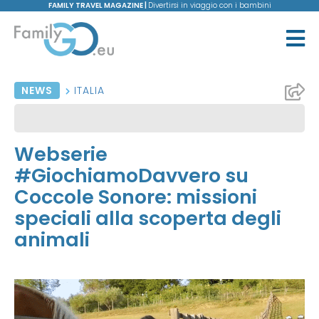
FAMILY TRAVEL MAGAZINE |
Divertirsi in viaggio con i bambini
NEWS
ITALIA
Webserie
#GiochiamoDavvero su
Coccole Sonore: missioni
speciali alla scoperta degli
animali