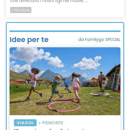
che divertono i nostri figli nei musei, ...
Città d'arte
Idee per te
da Familygo SPECIAL
VIAGGI
PIEMONTE