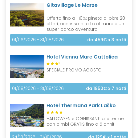
Gitavillage Le Marze
Offerta fino a -10%: pineta di oltre 20
ettari, accesso diretto al mare e un
super parco avventura!
01/06/2026 - 31/08/2026
da 459€
x 3 notti
Hotel Vienna Mare Cattolica
S
SPECIALE PROMO AGOSTO
01/08/2026 - 31/08/2026
da 1850€
x 7 notti
Hotel Thermana Park Laško
HALLOWEEN e OGNISSANTI alle terme
con bimbi GRATIS fino a 5 anni!
24/10/2026 - 31/10/2026
da 129€
x 1 notte