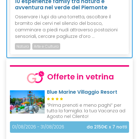
10 esperienze family tra natura e
avventura nel verde del Piemonte
Osservare i lupi da una torretta, ascoltare il
bramito dei cervi nel silenzio del bosco,
camminare a piedi nudi attraverso postazioni
sensoriali, cercare pagliuzze d’oro ...
Natura
Arte e Cultura
Offerte in vetrina
Blue Marine Villaggio Resort
“Prima prenoti e meno paghi” per
tutta la famiglia: la tua Vacanza ad
Agosto nel Cilento!
01/08/2026 - 31/08/2026
da 2150€
x 7 notti