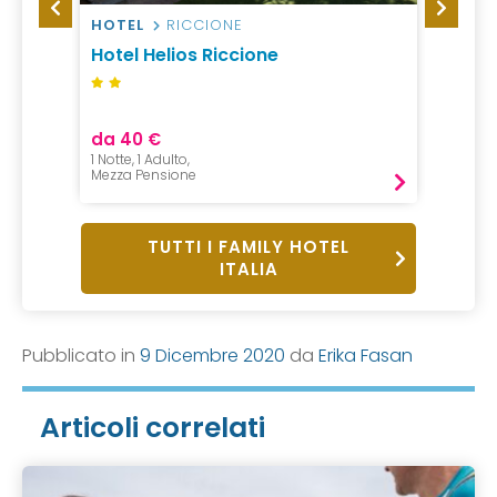
HOTEL
RICCIONE
HOTEL
 &
Hotel Helios Riccione
voco®
da 40 €
da 23
1 Notte, 1 Adulto,
1 Notte,
Mezza Pensione
Mezza P
TUTTI I FAMILY HOTEL
ITALIA
Pubblicato in
9 Dicembre 2020
da
Erika Fasan
Articoli correlati