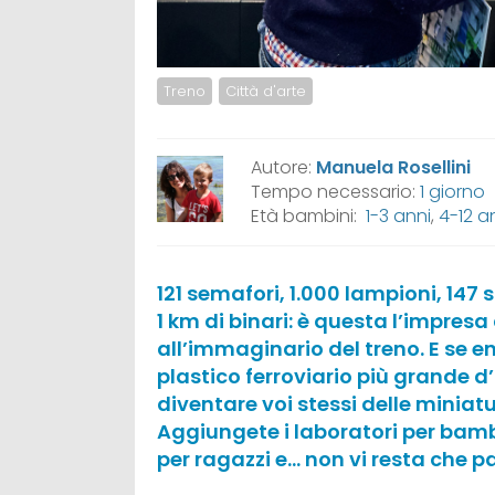
Treno
Città d'arte
Autore:
Manuela Rosellini
Tempo necessario:
1 giorno
Età bambini:
1-3 anni
,
4-12 a
121 semafori, 1.000 lampioni, 147
1 km di binari: è questa l’impres
all’immaginario del treno. E se en
plastico ferroviario più grande d’
diventare voi stessi delle miniatur
Aggiungete i laboratori per bamb
per ragazzi e… non vi resta che pa