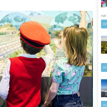
nel
01
01
01