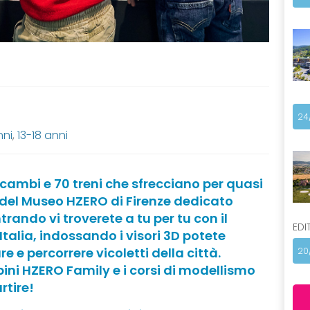
24
nni
,
13-18 anni
 scambi e 70 treni che sfrecciano per quasi
a del Museo HZERO di Firenze dedicato
trando vi troverete a tu per tu con il
EDI
Italia, indossando i visori 3D potete
e e percorrere vicoletti della città.
20
ini HZERO Family e i corsi di modellismo
rtire!