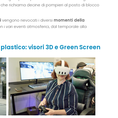
ie che richiama decine di pompieri al posto di blocco
i
vengono rievocati i diversi
momenti della
n i vari eventi atmosferici, dal temporale alla
plastico: visori 3D e Green Screen