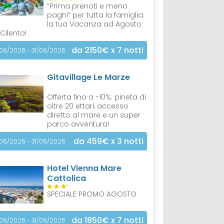
“Prima prenoti e meno
paghi” per tutta la famiglia:
la tua Vacanza ad Agosto
 Cilento!
da 2150€
x 7 notti
/08/2026 - 31/08/2026
Gitavillage Le Marze
Offerta fino a -10%: pineta di
oltre 20 ettari, accesso
diretto al mare e un super
parco avventura!
da 459€
x 3 notti
/06/2026 - 31/08/2026
Hotel Vienna Mare
Cattolica
S
SPECIALE PROMO AGOSTO
da 1850€
x 7 notti
/08/2026 - 31/08/2026