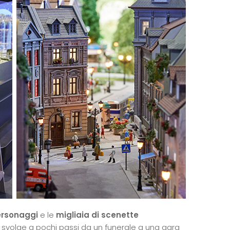
rsonaggi
e le
migliaia di scenette
 svolge a pochi passi da un funerale a una gara