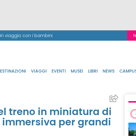
i in viaggio con i bambini
I
ESTINAZIONI
VIAGGI
EVENTI
MUSEI
LIBRI
NEWS
CAMPU
l treno in miniatura di
a immersiva per grandi