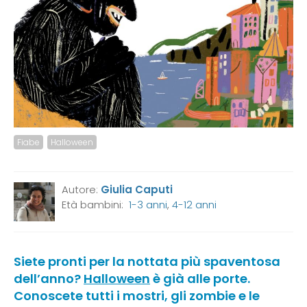
Fiabe
Halloween
Autore:
Giulia Caputi
Età bambini:
1-3 anni
,
4-12 anni
Siete pronti per la nottata più spaventosa
dell’anno?
Halloween
è già alle porte.
Conoscete tutti i mostri, gli zombie e le