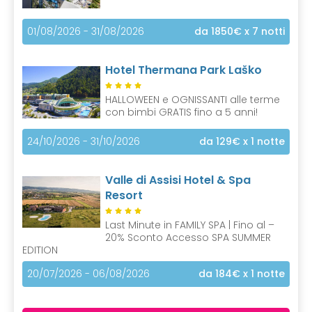
01/08/2026 - 31/08/2026
da 1850€
x 7 notti
Hotel Thermana Park Laško
HALLOWEEN e OGNISSANTI alle terme
con bimbi GRATIS fino a 5 anni!
24/10/2026 - 31/10/2026
da 129€
x 1 notte
Valle di Assisi Hotel & Spa
Resort
Last Minute in FAMILY SPA | Fino al –
20% Sconto Accesso SPA SUMMER
EDITION
20/07/2026 - 06/08/2026
da 184€
x 1 notte