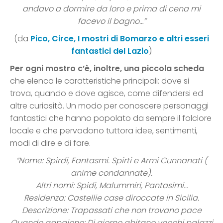
andavo a dormire da loro e prima di cena mi
facevo il bagno…”
(da
Pico, Circe, I mostri di Bomarzo e altri esseri
fantastici del Lazio
)
Per ogni mostro c’è, inoltre, una piccola scheda
che elenca le caratteristiche principali: dove si
trova, quando e dove agisce, come difendersi ed
altre curiosità. Un modo per conoscere personaggi
fantastici che hanno popolato da sempre il folclore
locale e che pervadono tuttora idee, sentimenti,
modi di dire e di fare.
“Nome:
Spirdi, Fantasmi. Spirti e Armi Cunnanati (
anime condannate).
Altri nomi:
Spidi, Malummiri, Pantasimi…
Residenza:
Castellie case diroccate in Sicilia.
Descrizione:
Trapassati che non trovano pace
Quando appaiono:
Di giorno abitano vecchi palazzi