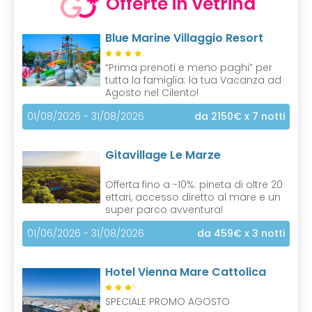
Offerte in vetrina
Blue Marine Villaggio Resort
“Prima prenoti e meno paghi” per
tutta la famiglia: la tua Vacanza ad
Agosto nel Cilento!
01/08/2026 - 31/08/2026
da 2150€
x 7 notti
Gitavillage Le Marze
Offerta fino a -10%: pineta di oltre 20
ettari, accesso diretto al mare e un
super parco avventura!
01/06/2026 - 31/08/2026
da 459€
x 3 notti
Hotel Vienna Mare Cattolica
S
SPECIALE PROMO AGOSTO