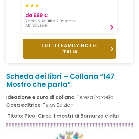
da 999 €
da 69
7 notti, 2 Adulti e 2 Bambini,
7 Notti,
All inclusive
Pernot
TUTTI I FAMILY HOTEL
ITALIA
Scheda dei libri – Collana “147
Mostro che parla”
Ideazione e cura di collana
: Teresa Porcella
Casa editrice
: Telos Edizioni
Titolo: Pico, Circe, I mostri di Bomarzo e altri