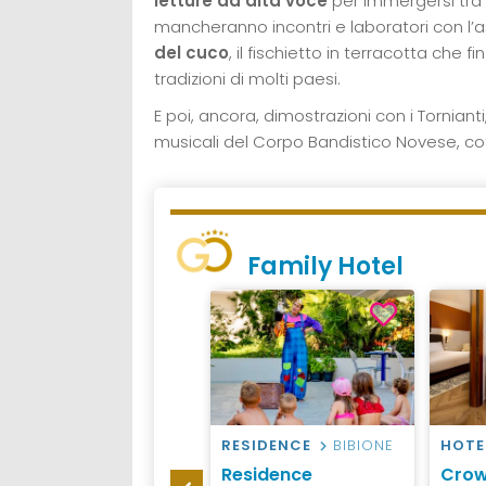
letture ad alta voce
per immergersi tra 
mancheranno incontri e laboratori con l’a
del cuco
, il fischietto in terracotta che f
tradizioni di molti paesi.
E poi, ancora, dimostrazioni con i Torniant
musicali del Corpo Bandistico Novese, cot
Family Hotel
HOTEL
VENEZIA
RESIDENCE
BIBIONE
HOTE
Best Western Hotel
Residence
Crow