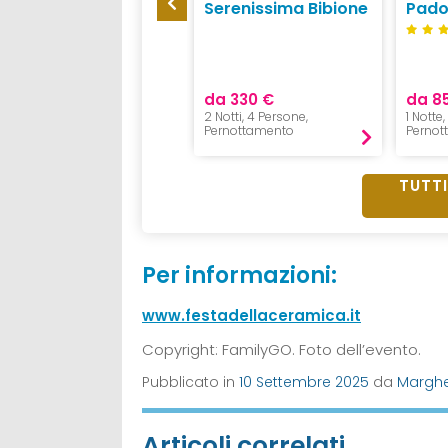
Tritone
Serenissima Bibione
Pad
da 85 €
da 330 €
da 8
1 Notte, 2 Adulti e 1 Bambino,
2 Notti, 4 Persone,
1 Notte
Pernottamento
Pernottamento
Pernot
TUTTI
Per informazioni:
www.festadellaceramica.it
Copyright: FamilyGO. Foto dell’evento.
Pubblicato in
10 Settembre 2025
da
Marghe
Articoli correlati