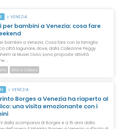
I
VENEZIA
i per bambini a Venezia: cosa fare
weekend
per bambini a Venezia. Cosa fare con la famiglia
ica città lagunare, dove, dalla Collezione Peggy
eim ai Musei Civici, sono proposte attività
e ...
arte
Arte e Cultura
GI
VENEZIA
birinto Borges a Venezia ha riaperto al
ico: una visita emozionante con i
ini
ni dalla scomparsa di Borges e a 15 anni dalla
e dell'opera, il labirinto Borges a Venezia, sull'Isola di