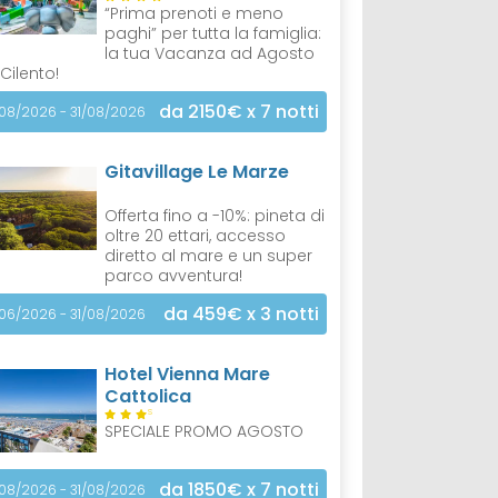
“Prima prenoti e meno
paghi” per tutta la famiglia:
la tua Vacanza ad Agosto
 Cilento!
da 2150€
x 7 notti
/08/2026 - 31/08/2026
Gitavillage Le Marze
Offerta fino a -10%: pineta di
oltre 20 ettari, accesso
diretto al mare e un super
parco avventura!
da 459€
x 3 notti
/06/2026 - 31/08/2026
Hotel Vienna Mare
Cattolica
S
SPECIALE PROMO AGOSTO
da 1850€
x 7 notti
/08/2026 - 31/08/2026