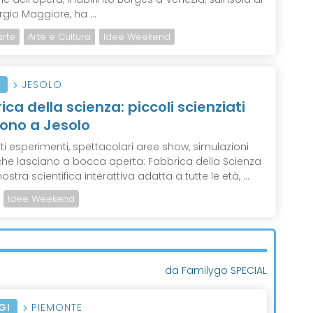
gio Maggiore, ha ...
arte
Arte e Cultura
Idee Weekend
I
JESOLO
ica della scienza: piccoli scienziati
ono a Jesolo
ti esperimenti, spettacolari aree show, simulazioni
i che lasciano a bocca aperta: Fabbrica della Scienza
stra scientifica interattiva adatta a tutte le età, ...
Idee Weekend
da Familygo SPECIAL
GI
PIEMONTE