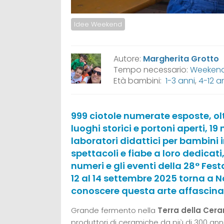
Idee Weekend
Autore:
Margherita Grotto
Tempo necessario:
Weeken
Età bambini:
1-3 anni
,
4-12 a
999 ciotole numerate esposte, oltr
luoghi storici e portoni aperti, 1
laboratori didattici per bambini in
spettacoli e fiabe a loro dedicati
numeri e gli eventi della 28° Fes
12 al 14 settembre 2025 torna a No
conoscere questa arte affascina
Grande fermento nella
Terra della Cer
produttori di ceramiche da più di 300 anni,