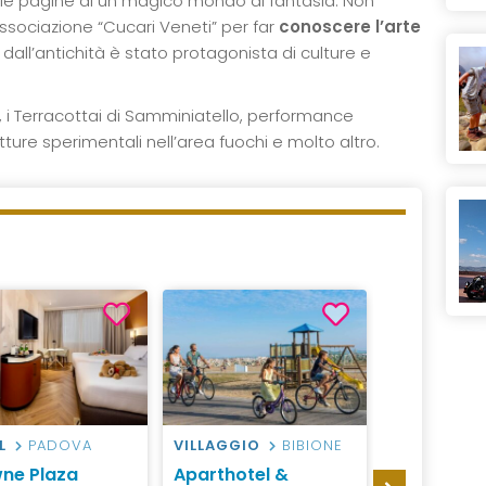
le pagine di un magico mondo di fantasia. Non
ssociazione “Cucari Veneti” per far
conoscere l’arte
in dall’antichità è stato protagonista di culture e
i, i Terracottai di Samminiatello, performance
ture sperimentali nell’area fuochi e molto altro.
L
PADOVA
VILLAGGIO
BIBIONE
CAMPEGGI
DI GARDA
ne Plaza
Aparthotel &