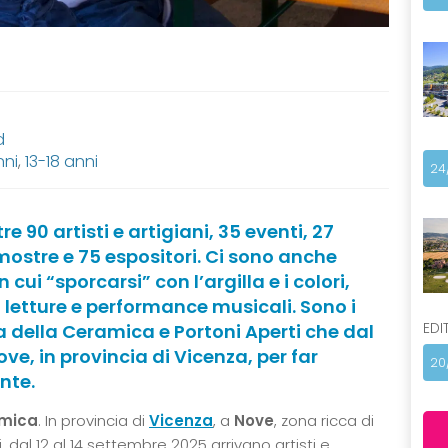
d
nni
,
13-18 anni
24
e 90 artisti e artigiani, 35 eventi, 27
9 mostre e 75 espositori. Ci sono anche
 cui “sporcarsi” con l’argilla e i colori,
, letture e performance musicali. Sono i
EDI
ta della Ceramica e Portoni Aperti che dal
ve, in provincia di Vicenza, per far
20
nte.
amica
. In provincia di
Vicenza
, a
Nove
, zona ricca di
 dal 12 al 14 settembre 2025 arrivano artisti e