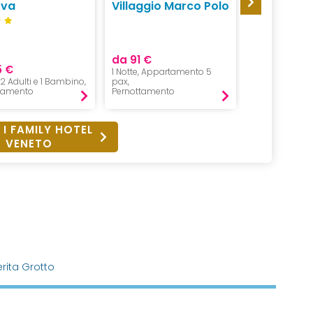
Camping 
ova
Villaggio Marco Polo
Verde, Ma
Garda
da 91 €
5 €
da 33 €
1 Notte, Appartamento 5
, 2 Adulti e 1 Bambino,
pax,
1 Notte, 5 pers
tamento
Pernottamento
Pernottament
 I FAMILY HOTEL
VENETO
rita Grotto