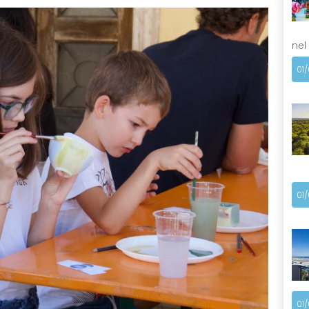
nel
01
01
01