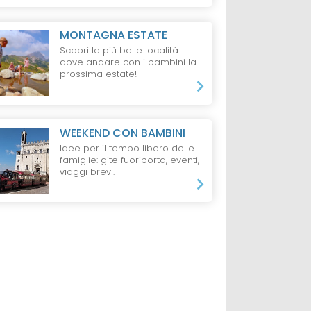
MONTAGNA ESTATE
Scopri le più belle località
dove andare con i bambini la
prossima estate!
WEEKEND CON BAMBINI
Idee per il tempo libero delle
famiglie: gite fuoriporta, eventi,
viaggi brevi.
O
LAGO
HOTEL
VENEZIA
HOTEL
JESOLO
Crowne Plaza
Hotel Nettuno,