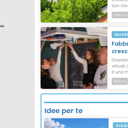
San Gior
Città d'
MUSE
Fabbr
cresc
Diverten
virtual
è una mo
Natura
Idee per te
VIAG