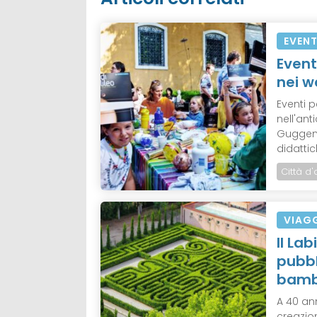
EVENT
Event
nei 
Eventi 
nell'ant
Guggenh
didattich
Città d'
VIAG
Il La
pubbl
bamb
A 40 an
creazion